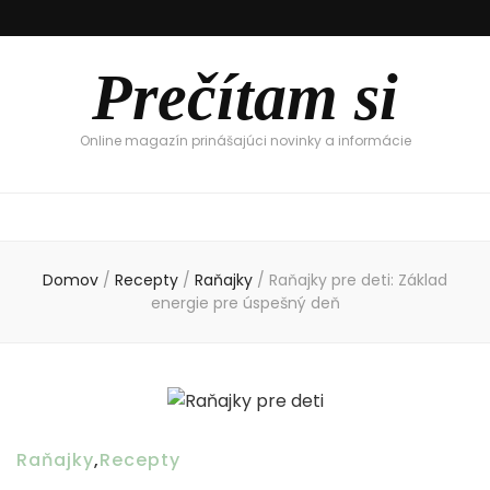
Prečítam si
Online magazín prinášajúci novinky a informácie
Domov
/
Recepty
/
Raňajky
/
Raňajky pre deti: Základ
energie pre úspešný deň
Raňajky
,
Recepty