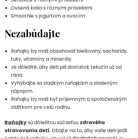
Ovsená kaša s rôznymi prísadami
Smoothie s jogurtom a ovocím
Nezabúdajte
Raňajky by mali obsahovať bielkoviny, sacharidy,
tuky, vitamíny a minerály.
Je dôležité, aby deti pili dostatok tekutín už od
rána.
Vyhýbajte sa sladkým raňajkám a sladeným
nápojom.
Raňajky by mali byť príjemným a spoločenským
zážitkom pre celú rodinu.
Raňajky
sú dôležitou súčasťou
zdravého
stravovania detí
. Dbajte na to, aby vaše deti jedli