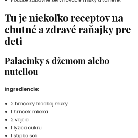
Použite zábavné servírovacie misky a taniere.
Tu je niekoľko receptov na
chutné a zdravé raňajky pre
deti
Palacinky s džemom alebo
nutellou
Ingrediencie:
2 hrnčeky hladkej múky
1 hrnček mlieka
2 vajcia
1 lyžica cukru
1 štipka soli