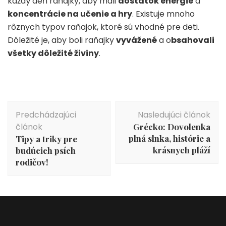
každý deň raňajky, aby mali
dostatok energie
a
koncentrácie na učenie a hry
. Existuje mnoho
rôznych typov raňajok, ktoré sú vhodné pre deti.
Dôležité je, aby boli raňajky
vyvážené
a o
bsahovali
všetky dôležité živiny
.
Navigácia
Predchádzajúci
Nasledujúci článok
v
článok
Grécko: Dovolenka
článku
plná slnka, histórie a
Tipy a triky pre
krásnych pláží
budúcich psích
rodičov!