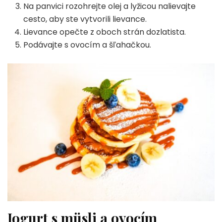
Na panvici rozohrejte olej a lyžicou nalievajte
cesto, aby ste vytvorili lievance.
Lievance opečte z oboch strán dozlatista.
Podávajte s ovocím a šľahačkou.
Jogurt s müsli a ovocím