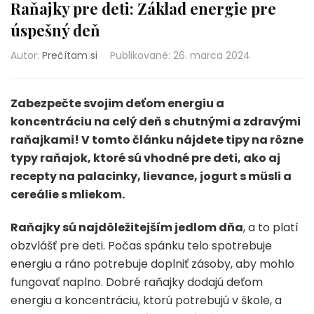
Raňajky pre deti: Základ energie pre
úspešný deň
Autor:
Prečítam si
Publikované
:
26. marca 2024
Zabezpečte svojim deťom energiu a
koncentráciu na celý deň s chutnými a zdravými
raňajkami! V tomto článku nájdete tipy na rôzne
typy raňajok, ktoré sú vhodné pre deti, ako aj
recepty na palacinky, lievance, jogurt s müsli a
cereálie s mliekom.
Raňajky sú najdôležitejším jedlom dňa
, a to platí
obzvlášť pre deti. Počas spánku telo spotrebuje
energiu a ráno potrebuje doplniť zásoby, aby mohlo
fungovať naplno. Dobré raňajky dodajú deťom
energiu a koncentráciu, ktorú potrebujú v škole, a