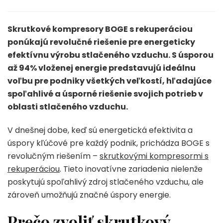
Skrutkové kompresory BOGE s rekuperáciou
ponúkajú revolučné riešenie pre energeticky
efektívnu výrobu stlačeného vzduchu. S úsporou
až 94% vloženej energie predstavujú ideálnu
voľbu pre podniky všetkých veľkostí, hľadajúce
spoľahlivé a úsporné riešenie svojich potrieb v
oblasti stlačeného vzduchu.
V dnešnej dobe, keď sú energetická efektivita a
úspory kľúčové pre každý podnik, prichádza BOGE s
revolučným riešením –
skrutkovými kompresormi s
rekuperáciou
. Tieto inovatívne zariadenia nielenže
poskytujú spoľahlivý zdroj stlačeného vzduchu, ale
zároveň umožňujú značné úspory energie.
Prečo zvoliť skrutkový