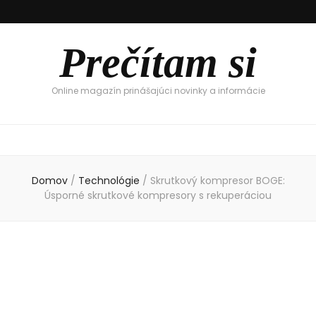
Prečítam si
Online magazín prinášajúci novinky a informácie
Domov
/
Technológie
/
Skrutkový kompresor BOGE:
Úsporné skrutkové kompresory s rekuperáciou