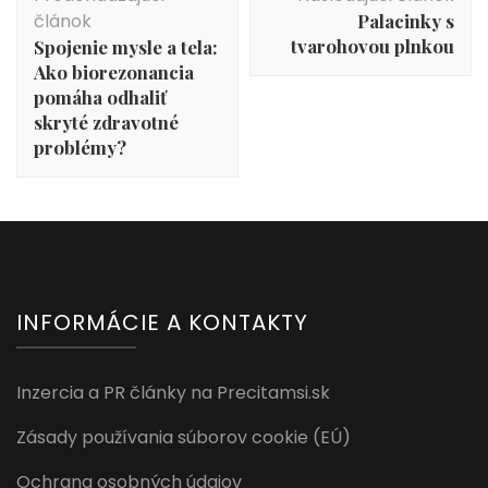
v
článok
Palacinky s
článku
tvarohovou plnkou
Spojenie mysle a tela:
Ako biorezonancia
pomáha odhaliť
skryté zdravotné
problémy?
INFORMÁCIE A KONTAKTY
Inzercia a PR články na Precitamsi.sk
Zásady používania súborov cookie (EÚ)
Ochrana osobných údajov