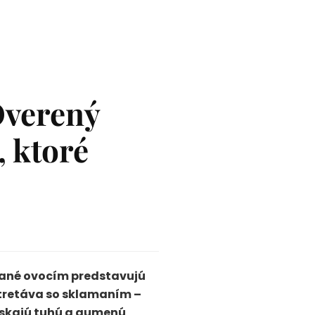
Overený
, ktoré
pané ovocím predstavujú
stretáva so sklamaním –
získajú tuhú a gumenú