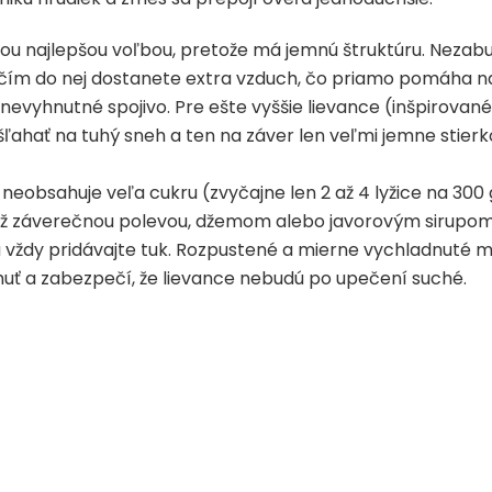
ou najlepšou voľbou, pretože má jemnú štruktúru. Nezabu
, čím do nej dostanete extra vzduch, čo priamo pomáha n
nevyhnutné spojivo. Pre ešte vyššie lievance (inšpirovan
vyšľahať na tuhý sneh a ten na záver len veľmi jemne stie
neobsahuje veľa cukru (zvyčajne len 2 až 4 lyžice na 30
až záverečnou polevou, džemom alebo javorovým sirupom
vždy pridávajte tuk. Rozpustené a mierne vychladnuté ma
uť a zabezpečí, že lievance nebudú po upečení suché.