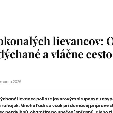
okonalých lievancov: 
dýchané a vláčne cesto
 marca 2026
dýchané lievance poliate javorovým sirupom a zasy
 raňajok. Mnoho ľudí sa však pri domácej príprave 
ôbec nezdvihnú, okamžite po upečení spľasnú, alebo 