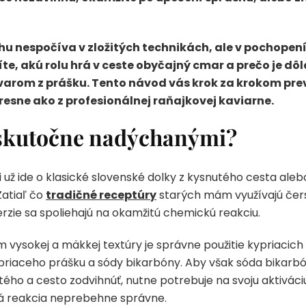
 nespočíva v zložitých technikách, ale v pochopení 
te, akú rolu hrá v ceste obyčajný cmar a prečo je dôl
tovarom z prášku. Tento návod vás krok za krokom pr
resne ako z profesionálnej raňajkovej kaviarne.
 skutočne nadýchanými?
či už ide o klasické slovenské dolky z kysnutého cesta ale
Zatiaľ čo
tradičné receptúry
starých mám využívajú čers
erzie sa spoliehajú na okamžitú chemickú reakciu.
sokej a mäkkej textúry je správne použitie kypriacich 
riaceho prášku a sódy bikarbóny. Aby však sóda bikarbó
ého a cesto zodvihnúť, nutne potrebuje na svoju aktiváciu 
ká reakcia neprebehne správne.