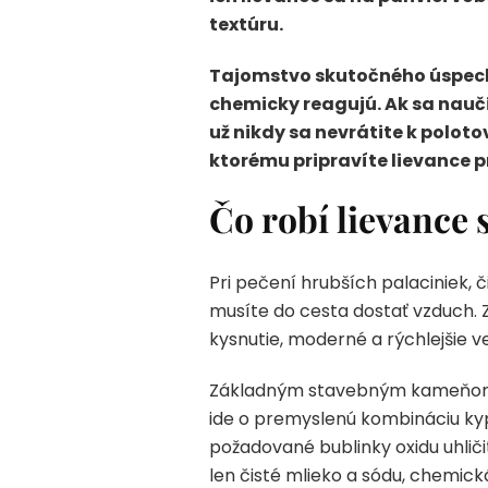
textúru.
Tajomstvo skutočného úspechu
chemicky reagujú. Ak sa naučí
už nikdy sa nevrátite k polo
ktorému pripravíte lievance p
Čo robí lievance
Pri pečení hrubších palaciniek, 
musíte do cesta dostať vzduch. 
kysnutie, moderné a rýchlejšie v
Základným stavebným kameňom vy
ide o premyslenú kombináciu kyp
požadované bublinky oxidu uhličit
len čisté mlieko a sódu, chemic