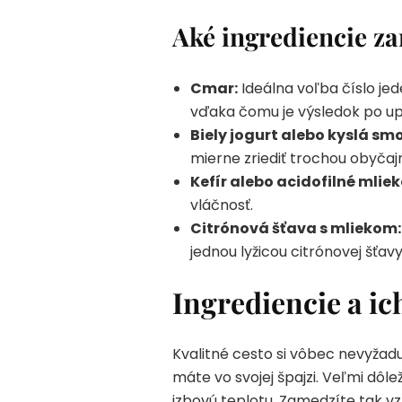
Aké ingrediencie za
Cmar:
Ideálna voľba číslo jed
vďaka čomu je výsledok po up
Biely jogurt alebo kyslá sm
mierne zriediť trochou obyčaj
Kefír alebo acidofilné mliek
vláčnosť.
Citrónová šťava s mliekom:
jednou lyžicou citrónovej šťa
Ingrediencie a i
Kvalitné cesto si vôbec nevyžad
máte vo svojej špajzi. Veľmi dôl
izbovú teplotu. Zamedzíte tak vz