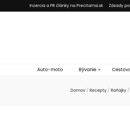
Inzercia a PR články na Precitamsi.sk
Zásady po
Auto-moto
Bývanie
Cestov
Domov
/
Recepty
/
Raňajky
/