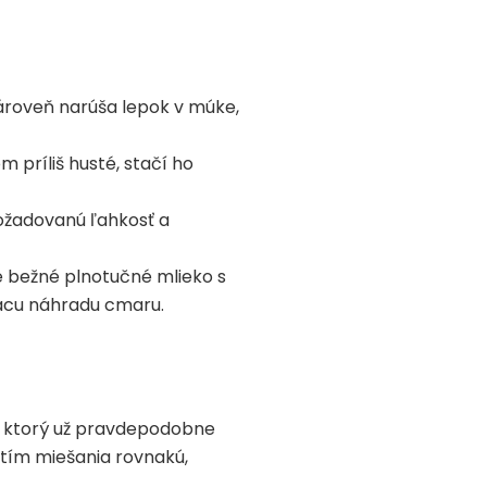
zároveň narúša lepok v múke,
 príliš husté, stačí ho
požadovanú ľahkosť a
 bežné plnotučné mlieko s
mácu náhradu cmaru.
m, ktorý už pravdepodobne
čatím miešania rovnakú,