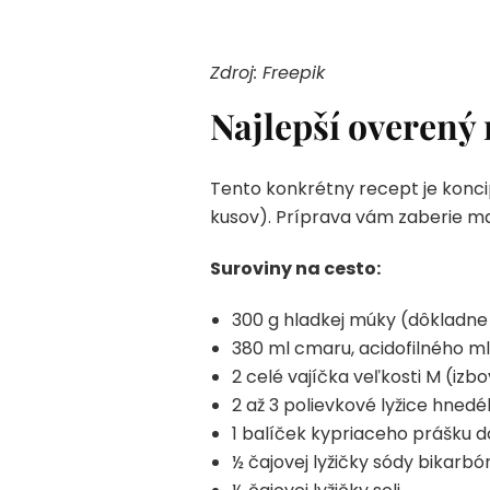
Zdroj: Freepik
Najlepší overený 
Tento konkrétny recept je koncip
kusov). Príprava vám zaberie ma
Suroviny na cesto:
300 g hladkej múky (dôkladne 
380 ml cmaru, acidofilného m
2 celé vajíčka veľkosti M (izbo
2 až 3 polievkové lyžice hned
1 balíček kypriaceho prášku d
½ čajovej lyžičky sódy bikarbó