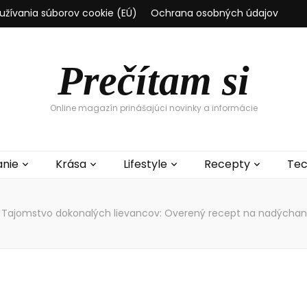
užívania súborov cookie (EÚ)
Ochrana osobných údajov
Prečítam si
Online magazín prinášajúci novinky a informácie
anie
Krása
Lifestyle
Recepty
Tec
Tajomstvo dokonalých lievancov: Overený recept na nadýchané 