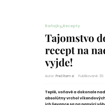
Raňajky
,
Recepty
Tajomstvo d
recept na na
vyjde!
Autor:
Prečítam si
Publikované
:
30.
Teplé, voňavé a dokonale na
absolútny vrchol víkendových
ich lievance sa na panvici v