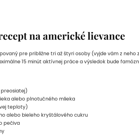
recept na americké lievance
ovaný pre približne tri až štyri osoby (vyjde vám z neho
ximálne 15 minút aktívnej práce a výsledok bude famózn
preosiatej)
lieka alebo plnotučného mlieka
vej teploty)
ého alebo bieleho kryštálového cukru
o pečiva
ny