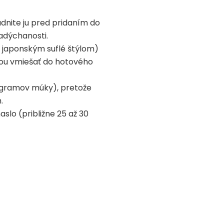
dnite ju pred pridaním do
adýchanosti.
é japonským suflé štýlom)
rkou vmiešať do hotového
0 gramov múky), pretože
.
slo (približne 25 až 30