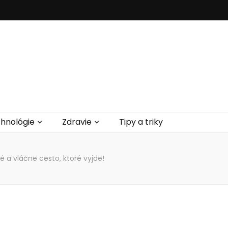
hnológie
Zdravie
Tipy a triky
a vláčne cesto, ktoré vyjde!