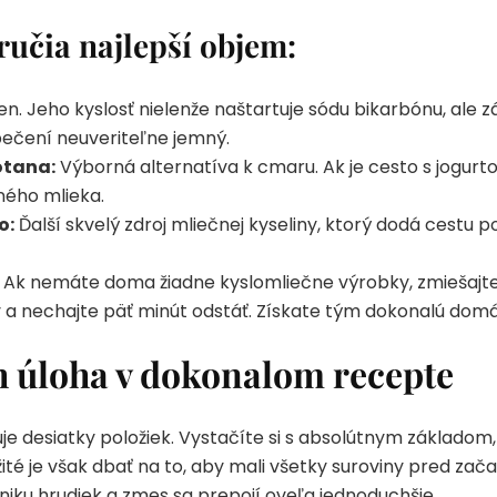
ručia najlepší objem:
en. Jeho kyslosť nielenže naštartuje sódu bikarbónu, ale 
ečení neuveriteľne jemný.
otana:
Výborná alternatíva k cmaru. Ak je cesto s jogurtom
ného mlieka.
o:
Ďalší skvelý zdroj mliečnej kyseliny, ktorý dodá cestu 
Ak nemáte doma žiadne kyslomliečne výrobky, zmiešajte
vy a nechajte päť minút odstáť. Získate tým dokonalú do
ch úloha v dokonalom recepte
uje desiatky položiek. Vystačíte si s absolútnym základo
ežité je však dbať na to, aby mali všetky suroviny pred za
niku hrudiek a zmes sa prepojí oveľa jednoduchšie.