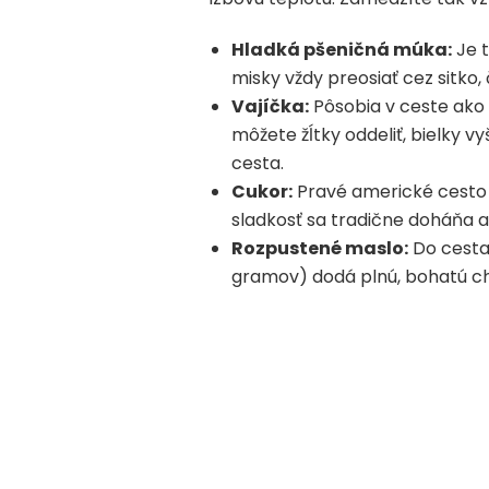
Hladká pšeničná múka:
Je t
misky vždy preosiať cez sitko
Vajíčka:
Pôsobia v ceste ako 
môžete žĺtky oddeliť, bielky 
cesta.
Cukor:
Pravé americké cesto 
sladkosť sa tradične doháňa 
Rozpustené maslo:
Do cesta 
gramov) dodá plnú, bohatú ch