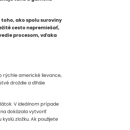
toho, ako spolu suroviny
ežité cesto nepremiešať,
evedie procesom, vďaka
bo rýchle americké lievance,
tvé droždie a dlhšie
látok. V ideálnom prípade
na dokázala vytvoriť
kyslú zložku. Ak použijete