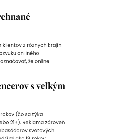
rehnané
klientov z rôznych krajín
ozvuku ani iného
aznačovať, že online
encerov s veľkým
rokov (čo sa týka
lebo 21+). Reklama zároveň
ambasádorov svetových
dšími ako 18 rokov.