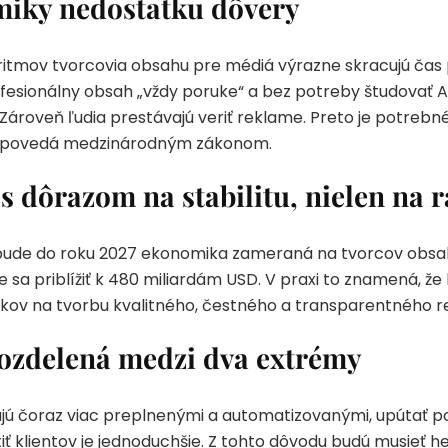
miky nedostatku dôvery
oritmov tvorcovia obsahu pre médiá výrazne skracujú čas
ofesionálny obsah „vždy poruke“ a bez potreby študovať A
 Zároveň ľudia prestávajú veriť reklame. Preto je potreb
 zodpovedá medzinárodným zákonom.
s dôrazom na stabilitu, nielen na r
ude do roku 2027 ekonomika zameraná na tvorcov obsah
že sa priblížiť k 480 miliardám USD. V praxi to znamená, 
dkov na tvorbu kvalitného, čestného a transparentného 
rozdelená medzi dva extrémy
jú čoraz viac preplnenými a automatizovanými, upútať p
atiť klientov je jednoduchšie. Z tohto dôvodu budú musieť 