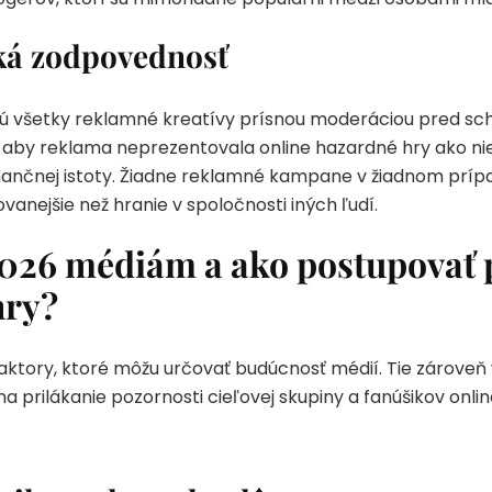
ká zodpovednosť
ú všetky reklamné kreatívy prísnou moderáciou pred sc
, aby reklama neprezentovala online hazardné hry ako ni
inančnej istoty. Žiadne reklamné kampane v žiadnom prí
ovanejšie než hranie v spoločnosti iných ľudí.
2026 médiám a ako postupovať 
hry?
aktory, ktoré môžu určovať budúcnosť médií. Tie zároveň
 prilákanie pozornosti cieľovej skupiny a fanúšikov online