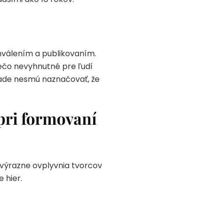
hválením a publikovaním.
ečo nevyhnutné pre ľudí
pade nesmú naznačovať, že
pri formovaní
 výrazne ovplyvnia tvorcov
 hier.