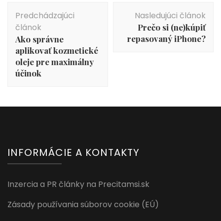
Navigácia
Predchádzajúci
Nasledujúci článok
v
článok
Prečo si (ne)kúpiť
článku
repasovaný iPhone?
Ako správne
aplikovať kozmetické
oleje pre maximálny
účinok
INFORMÁCIE A KONTAKTY
Inzercia a PR články na Precitamsi.sk
Zásady používania súborov cookie (EÚ)