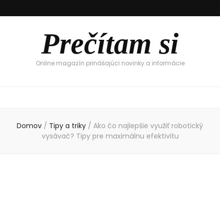
Prečítam si
Online magazín prinášajúci novinky a informácie
Domov
/
Tipy a triky
/
Ako čo najlepšie využiť robotický
vysávač? Tipy pre maximálnu efektivitu