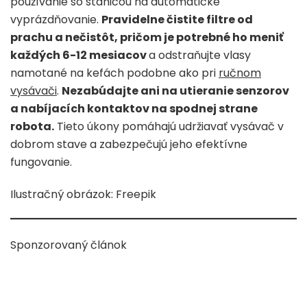
používanie so stanicou na automatické
vyprázdňovanie.
Pravidelne čistite filtre od
prachu a nečistôt, pričom je potrebné ho meniť
každých 6-12 mesiacov
a odstraňujte vlasy
namotané na kefách podobne ako pri
ručnom
vysávači
.
Nezabúdajte ani na utieranie senzorov
a nabíjacích kontaktov na spodnej strane
robota.
Tieto úkony pomáhajú udržiavať vysávač v
dobrom stave a zabezpečujú jeho efektívne
fungovanie.
Ilustračný obrázok: Freepik
Sponzorovaný článok