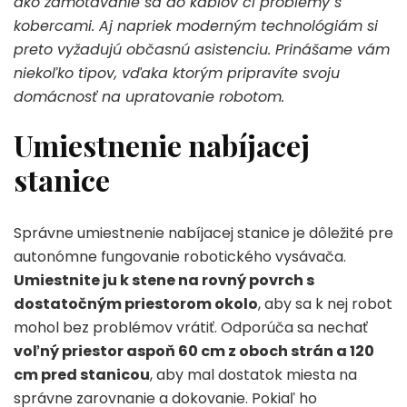
ako zamotávanie sa do káblov či problémy s
kobercami. Aj napriek moderným technológiám si
preto vyžadujú občasnú asistenciu. Prinášame vám
niekoľko tipov, vďaka ktorým pripravíte svoju
domácnosť na upratovanie robotom.
Umiestnenie nabíjacej
stanice
Správne umiestnenie nabíjacej stanice je dôležité pre
autonómne fungovanie robotického vysávača.
Umiestnite ju k stene na rovný povrch s
dostatočným priestorom okolo
, aby sa k nej robot
mohol bez problémov vrátiť. Odporúča sa nechať
voľný priestor aspoň 60 cm z oboch strán a 120
cm pred stanicou
, aby mal dostatok miesta na
správne zarovnanie a dokovanie. Pokiaľ ho