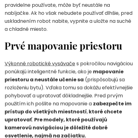
pravidelne používate, môže byť neustále na
nabíjačke. Ak ho však nebudete používať dlhšie, pred
uskladnením robot nabite, vypnite a uložte na suché
a chladné miesto.
Prvé mapovanie priestoru
Výkonné robotické vysávače
s pokročilou navigáciou
ponúkajú inteligentné funkcie, ako je
mapovanie
priestoru a neustále učenie sa
(prispôsobujú sa
rozloženiu bytu). Vďaka tomu sa dokážu efektívnejšie
pohybovať a upratovať dôkladnejšie. Pred prvým
použitím ich pošlite na mapovanie a
zabezpečte im
prístup do všetkých miestností
,
ktoré chcete
upratovať
.
Pre modely, ktoré používajú
kamerovú navigáciou je dôležité dobré
osvetlenie, najmä na začiatku.