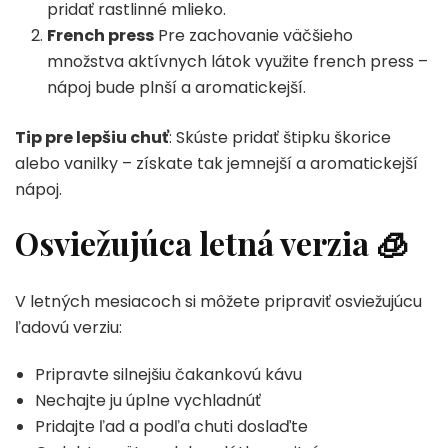
pridať rastlinné mlieko.
French press
Pre zachovanie väčšieho
množstva aktívnych látok využite french press –
nápoj bude plnší a aromatickejší.
Tip pre lepšiu chuť
: Skúste pridať štipku škorice
alebo vanilky – získate tak jemnejší a aromatickejší
nápoj.
Osviežujúca letná verzia
🧊
V letných mesiacoch si môžete pripraviť osviežujúcu
ľadovú verziu:
Pripravte silnejšiu čakankovú kávu
Nechajte ju úplne vychladnúť
Pridajte ľad a podľa chuti doslaďte