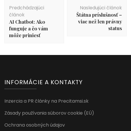
Navigácia
Predchádzajúci
Nasledujúci článok
v
článok
Štátna príslušnosť –
článku
viac než len právny
AI Chatbot: Ako
status
funguje a čo vám
môže priniesť
INFORMÁCIE A KONTAKTY
Inzercia a PR články na Precitamsi.sk
Zásady používania súborov cookie (EÚ)
Ochrana osobných údajov