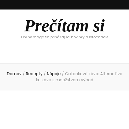
Prečítam si
Online magazín prinášajúci novinky a informácie
Domov
/
Recepty
/
Nápoje
/
Čakanková káva: Alternatíva
ku káve s množstvom výhod