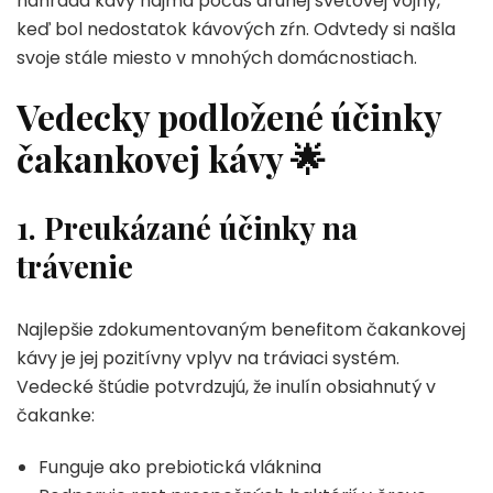
náhrada kávy najmä počas druhej svetovej vojny,
keď bol nedostatok kávových zŕn. Odvtedy si našla
svoje stále miesto v mnohých domácnostiach.
Vedecky podložené účinky
čakankovej kávy
🌟
1. Preukázané účinky na
trávenie
Najlepšie zdokumentovaným benefitom čakankovej
kávy je jej pozitívny vplyv na tráviaci systém.
Vedecké štúdie potvrdzujú, že inulín obsiahnutý v
čakanke:
Funguje ako prebiotická vláknina