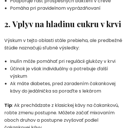
Podporuje rast prospešných baktérií v čreve
Pomáha pri pravidelnom vyprázdňovaní
2. Vplyv na hladinu cukru v krvi
Výskum v tejto oblasti stále prebieha, ale predbežné
štúdie naznačujú sľubné výsledky:
Inulín môže pomáhať pri regulácii glukózy v krvi
Účinok je však individuálny a potrebuje ďalší
výskum
Ak máte diabetes, pred zaradením čakankovej
kávy do jedálnička sa poraďte s lekárom
Tip
: Ak prechádzate z klasickej kávy na čakankovú,
robte zmenu postupne. Môžete začať mixovaním
oboch druhov a postupne zvyšovať podiel
čakankovej kávy.