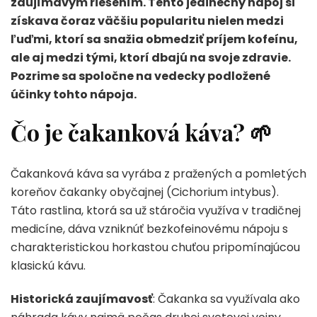
zaujímavým riešením. Tento jedinečný nápoj si
získava čoraz väčšiu popularitu nielen medzi
ľuďmi, ktorí sa snažia obmedziť príjem kofeínu,
ale aj medzi tými, ktorí dbajú na svoje zdravie.
Pozrime sa spoločne na vedecky podložené
účinky tohto nápoja.
Čo je čakanková káva?
🌱
Čakanková káva sa vyrába z pražených a pomletých
koreňov čakanky obyčajnej (Cichorium intybus).
Táto rastlina, ktorá sa už stáročia využíva v tradičnej
medicíne, dáva vzniknúť bezkofeinovému nápoju s
charakteristickou horkastou chuťou pripomínajúcou
klasickú kávu.
Historická zaujímavosť
: Čakanka sa využívala ako