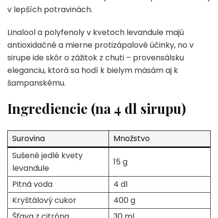
v lepších potravinách.
Linalool a polyfenoly v kvetoch levandule majú
antioxidačné a mierne protizápalové účinky, no v
sirupe ide skôr o zážitok z chuti – provensálsku
eleganciu, ktorá sa hodí k bielym mäsám aj k
šampanskému.
Ingrediencie (na 4 dl sirupu)
Surovina
Množstvo
Sušené jedlé kvety
15 g
levandule
Pitná voda
4 dl
Kryštálový cukor
400 g
Šťava z citróna
30 ml