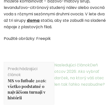
môžete kombinovať – bazovo-mätový sirup,
levanduľovo-citrónový studený nálev alebo ovocná
voda s rôznymi sezónnymi druhmi ovocia. V lete dva
až tri sirupy
doma
stačia, aby ste zabudli na sladené
nápoje z plastových fliaš.
Použité obrázky: Freepik
Navigácia
Nasledujúci článok
Deň
Predchádzajúci
v
otcov 2026: Ako vybrať
článok
článku
darček, na ktorý váš otec
MS vo futbale 2026:
len tak ľahko nezabudne?
všetko podstatné o
najväčšom turnaji v
histórii