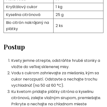
Kryštálový cukor
1 kg
Kyselina citrónová
25 g
Bio citrón nakrájaný na
2 ks
plátky
Postup
Kvety jemne otrepte, odstráňte hrubé stonky a
vložte do veľkej sklenenej misy.
Vodu s cukrom zahrievajte za miešania, kým sa
cukor nerozpustí. Odstavte a nechajte trochu
vychladnúť (na 50 až 60 °C).
Ku kvetom pridajte plátky citróna a kyselinu
citrónovú, zalejte vlažným sirupom, premiešajte.
Prikryte a nechajte na chladnom mieste