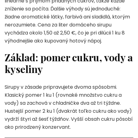
lineárne s príjmom pridaných cukrov, takže každé
zníženie sa počíta. Ďalšie výhody sú jednoduché:
žiadne aromatické látky, farbivá ani sladidlá, ktorým
nerozumiete. Cena za liter domáceho sirupu
vychádza okolo 1,50 až 2,50 €, čo je pri dilúcii 1 ku 8
výhodnejšie ako kupovaný hotový nápoj.
Základ: pomer cukru, vody a
kyseliny
Sirupy v zásade pripravujete dvoma spôsobmi.
Klasický pomer 1 ku 1 (rovnaké množstvo cukru a
vody) sa zachová v chladničke dva až tri týždne.
Hustejší pomer 2 ku 1 (dvakrát toľko cukru ako vody)
vydrží štyri až šesť týždňov. Vyšší obsah cukru pôsobí
ako prirodzený konzervant.