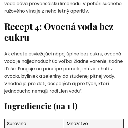
vode dáva provensálsku limonádu. V pohári suchého
ružového vína je z neho letný aperitív.
Recept 4: Ovocná voda bez
cukru
Ak chcete osviežujúci nápoj úplne bez cukru, ovocná
voda je najjednoduchšia voľba. Žiadne varenie, žiadne
fľaše. Funguje na princípe pomalej infúzie chutí z
ovocia, byliniek a zeleniny do studenej pitnej vody.
Vhodná je pre deti, dospelých aj pre tých, ktorí
jednoducho nemajú radi „len vodu“.
Ingrediencie (na 1 l)
Surovina
Množstvo