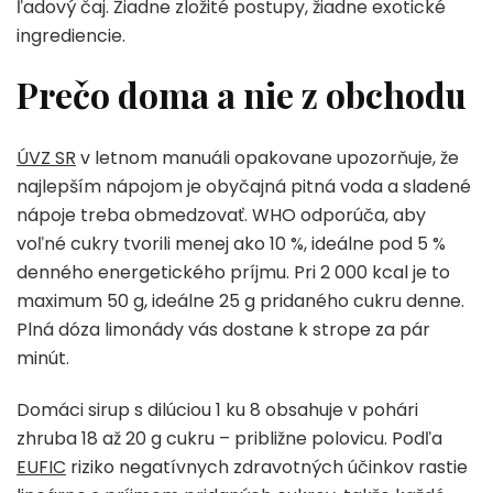
ľadový čaj. Žiadne zložité postupy, žiadne exotické
ingrediencie.
Prečo doma a nie z obchodu
ÚVZ SR
v letnom manuáli opakovane upozorňuje, že
najlepším nápojom je obyčajná pitná voda a sladené
nápoje treba obmedzovať. WHO odporúča, aby
voľné cukry tvorili menej ako 10 %, ideálne pod 5 %
denného energetického príjmu. Pri 2 000 kcal je to
maximum 50 g, ideálne 25 g pridaného cukru denne.
Plná dóza limonády vás dostane k strope za pár
minút.
Domáci sirup s dilúciou 1 ku 8 obsahuje v pohári
zhruba 18 až 20 g cukru – približne polovicu. Podľa
EUFIC
riziko negatívnych zdravotných účinkov rastie