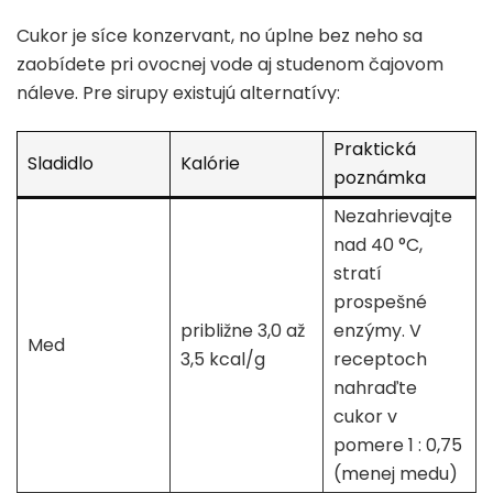
Cukor je síce konzervant, no úplne bez neho sa
zaobídete pri ovocnej vode aj studenom čajovom
náleve. Pre sirupy existujú alternatívy:
Praktická
Sladidlo
Kalórie
poznámka
Nezahrievajte
nad 40 °C,
stratí
prospešné
približne 3,0 až
enzýmy. V
Med
3,5 kcal/g
receptoch
nahraďte
cukor v
pomere 1 : 0,75
(menej medu)