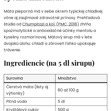
Mäta pieporná má v sebe okrem typickej chladivej
vône aj zaujímavé zdravotné prínosy. Prehľadová
štúdia od
Chumpitazi a kol. (PMC, 2018)
zhŕňa
spazmolytické a antioxidačné účinky mentolu a
kyseliny rozmarínovej. Mätový sirup má v lete
dvojakú úlohu: chladí a zároveň ľahko upokojuje
trávenie.
Ingrediencie (na 5 dl sirupu)
Surovina
Množstvo
Čerstvá mäta (listy aj
80 až 100 g
výhonky)
Pitná voda
5 dl
Kryštálový cukor
500 g