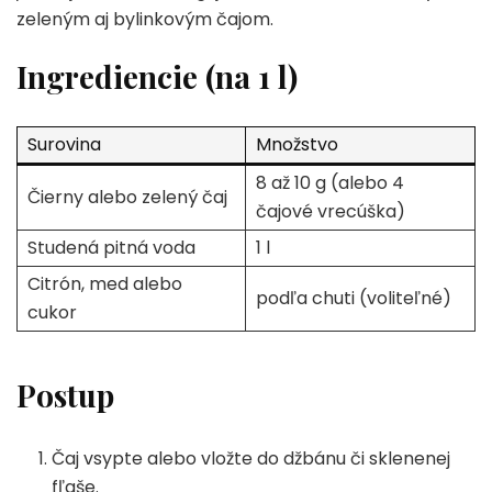
zeleným aj bylinkovým čajom.
Ingrediencie (na 1 l)
Surovina
Množstvo
8 až 10 g (alebo 4
Čierny alebo zelený čaj
čajové vrecúška)
Studená pitná voda
1 l
Citrón, med alebo
podľa chuti (voliteľné)
cukor
Postup
Čaj vsypte alebo vložte do džbánu či sklenenej
fľaše.