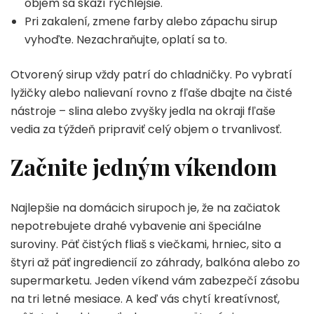
objem sa skazí rýchlejšie.
Pri zakalení, zmene farby alebo zápachu sirup
vyhoďte. Nezachraňujte, oplatí sa to.
Otvorený sirup vždy patrí do chladničky. Po vybratí
lyžičky alebo nalievaní rovno z fľaše dbajte na čisté
nástroje – slina alebo zvyšky jedla na okraji fľaše
vedia za týždeň pripraviť celý objem o trvanlivosť.
Začnite jedným víkendom
Najlepšie na domácich sirupoch je, že na začiatok
nepotrebujete drahé vybavenie ani špeciálne
suroviny. Päť čistých fliaš s viečkami, hrniec, sito a
štyri až päť ingrediencií zo záhrady, balkóna alebo zo
supermarketu. Jeden víkend vám zabezpečí zásobu
na tri letné mesiace. A keď vás chytí kreatívnosť,