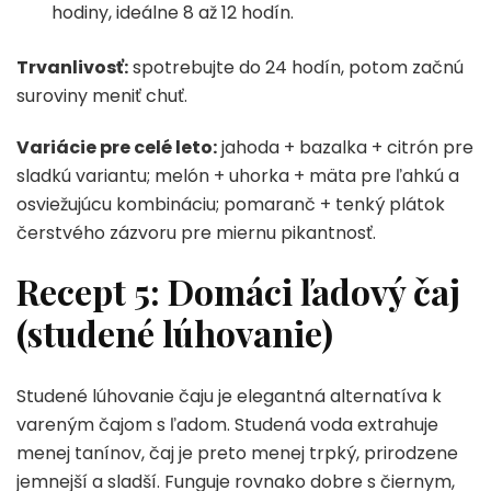
hodiny, ideálne 8 až 12 hodín.
Trvanlivosť:
spotrebujte do 24 hodín, potom začnú
suroviny meniť chuť.
Variácie pre celé leto:
jahoda + bazalka + citrón pre
sladkú variantu; melón + uhorka + mäta pre ľahkú a
osviežujúcu kombináciu; pomaranč + tenký plátok
čerstvého zázvoru pre miernu pikantnosť.
Recept 5: Domáci ľadový čaj
(studené lúhovanie)
Studené lúhovanie čaju je elegantná alternatíva k
vareným čajom s ľadom. Studená voda extrahuje
menej tanínov, čaj je preto menej trpký, prirodzene
jemnejší a sladší. Funguje rovnako dobre s čiernym,