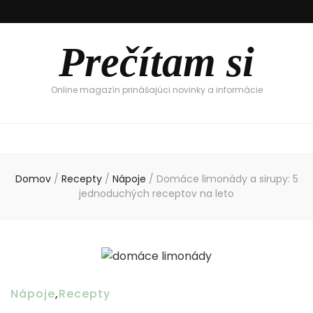
Prečítam si
Online magazín prinášajúci novinky a informácie
Domov
/
Recepty
/
Nápoje
/
Domáce limonády a sirupy: 5
jednoduchých receptov na leto
Nápoje
,
Recepty