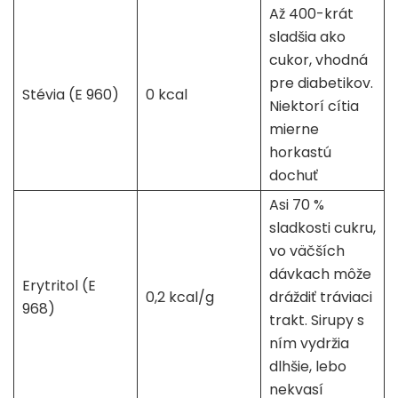
Až 400-krát
sladšia ako
cukor, vhodná
pre diabetikov.
Stévia (E 960)
0 kcal
Niektorí cítia
mierne
horkastú
dochuť
Asi 70 %
sladkosti cukru,
vo väčších
dávkach môže
Erytritol (E
0,2 kcal/g
dráždiť tráviaci
968)
trakt. Sirupy s
ním vydržia
dlhšie, lebo
nekvasí