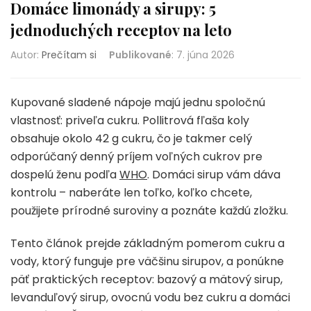
Domáce limonády a sirupy: 5
jednoduchých receptov na leto
Autor:
Prečítam si
Publikované
:
7. júna 2026
Kupované sladené nápoje majú jednu spoločnú
vlastnosť: priveľa cukru. Pollitrová fľaša koly
obsahuje okolo 42 g cukru, čo je takmer celý
odporúčaný denný príjem voľných cukrov pre
dospelú ženu podľa
WHO
. Domáci sirup vám dáva
kontrolu – naberáte len toľko, koľko chcete,
použijete prírodné suroviny a poznáte každú zložku.
Tento článok prejde základným pomerom cukru a
vody, ktorý funguje pre väčšinu sirupov, a ponúkne
päť praktických receptov: bazový a mätový sirup,
levanduľový sirup, ovocnú vodu bez cukru a domáci