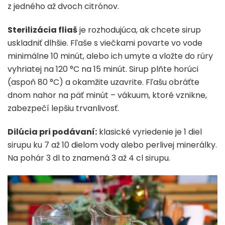
z jedného až dvoch citrónov.
Sterilizácia fliaš
je rozhodujúca, ak chcete sirup
uskladniť dlhšie. Fľaše s viečkami povarte vo vode
minimálne 10 minút, alebo ich umyte a vložte do rúry
vyhriatej na 120 °C na 15 minút. Sirup plňte horúci
(aspoň 80 °C) a okamžite uzavrite. Fľašu obráťte
dnom nahor na päť minút – vákuum, ktoré vznikne,
zabezpečí lepšiu trvanlivosť.
Dilúcia pri podávaní:
klasické vyriedenie je 1 diel
sirupu ku 7 až 10 dielom vody alebo perlivej minerálky.
Na pohár 3 dl to znamená 3 až 4 cl sirupu.