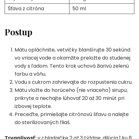
Šťava z citróna
50 ml
Postup
Mätu opláchnite, vetvičky blanšírujte 30 sekúnd
vo vriacej vode a okamžite preložte do studenej
vody s ľadom. Tento krok uchová žiarivú zelenú
farbu a vôňu.
Vodu s cukrom zahrievajte do rozpustenia cukru.
Mätu vložte do horúceho (nie vriaceho) sirupu,
prikryte a nechajte lúhovať 20 až 30 minút pri
izbovej teplote.
Preceďte, primiešajte citrónovú šťavu a nalejte
do sterilizovaných fliaš.
Trvanlivosť:
v chladničke 2 až 3 týždne, dilúcia 1 ku 8.