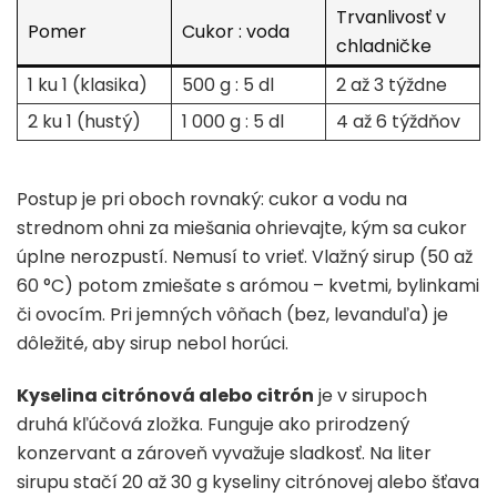
Trvanlivosť v
Pomer
Cukor : voda
chladničke
1 ku 1 (klasika)
500 g : 5 dl
2 až 3 týždne
2 ku 1 (hustý)
1 000 g : 5 dl
4 až 6 týždňov
Postup je pri oboch rovnaký: cukor a vodu na
strednom ohni za miešania ohrievajte, kým sa cukor
úplne nerozpustí. Nemusí to vrieť. Vlažný sirup (50 až
60 °C) potom zmiešate s arómou – kvetmi, bylinkami
či ovocím. Pri jemných vôňach (bez, levanduľa) je
dôležité, aby sirup nebol horúci.
Kyselina citrónová alebo citrón
je v sirupoch
druhá kľúčová zložka. Funguje ako prirodzený
konzervant a zároveň vyvažuje sladkosť. Na liter
sirupu stačí 20 až 30 g kyseliny citrónovej alebo šťava