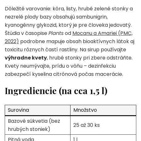
Dôležité varovanie: kôra, listy, hrubé zelené stonky a
nezrelé plody bazy obsahujú sambunigrin,
kyanogénny glykozid, ktorý je pre človeka jedovatý.
Štúdia v časopise
Plants
od
Mocanu a Amariei (PMC,
2022)
podrobne mapuje obsah bioaktívnych látok aj
toxicitu rôznych častí rastliny. Na sirup používajte
výhradne kvety
, hrubé stonky pri zbere odstráňte.
Kvety neumývajte, prídu o vôňu – dezinfekciu
zabezpečí kyselina citrónová počas macerácie.
Ingrediencie (na cca 1,5 l)
Surovina
Množstvo
Bazové súkvetia (bez
25 až 30 ks
hrubých stoniek)
Pitná voda
1 l