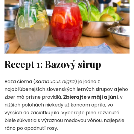
Recept 1: Bazový sirup
Baza čierna (
Sambucus nigra
) je jedna z
najobľúbenejších slovenských letných sirupov a jeho
zber má prísne pravidlá.
Zbierajte v máji a júni
, v
nižších polohách niekedy už koncom apríla, vo
vyšších do začiatku júla. Vyberajte plne rozvinuté
biele súkvetia s výraznou medovou vôňou, najlepšie
ráno po opadnutí rosy.