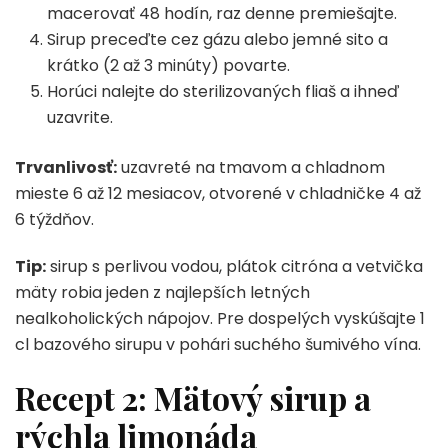
macerovať 48 hodín, raz denne premiešajte.
Sirup preceďte cez gázu alebo jemné sito a
krátko (2 až 3 minúty) povarte.
Horúci nalejte do sterilizovaných fliaš a ihneď
uzavrite.
Trvanlivosť:
uzavreté na tmavom a chladnom
mieste 6 až 12 mesiacov, otvorené v chladničke 4 až
6 týždňov.
Tip:
sirup s perlivou vodou, plátok citróna a vetvička
mäty robia jeden z najlepších letných
nealkoholických nápojov. Pre dospelých vyskúšajte 1
cl bazového sirupu v pohári suchého šumivého vína.
Recept 2: Mätový sirup a
rýchla limonáda