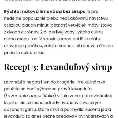
Rýchla mätová limonáda bez sirupu
je pre
nedeľné popoludnie alebo neočakávanú návštevu
otázkou piatich minút: pätnásť vetvičiek mäty, šťava
z dvoch citrónov, 2 dl perlivej vody, lyžička cukru
alebo medu, ľad. V kanvici jemne potlčte mätu
drevenou paličkou, zalejte vodou s citrónovou šťavou,
pridajte cukor a ľad.
Recept 3: Levanduľový sirup
Levanduľa nepatrí len do drogérie. Pre kulinárske
použitie sa hodí výhradne pravá levanduľa
(
Lavandula angustifolia
) v takzvanej potravinárskej
kvalite, nie okrasné odrody hybridov s vysokým
obsahom gáfru, ktoré chutia po mydle. Sušená jedlá
levanduľa sa dnes bežne predáva v bylinkárstvach aj