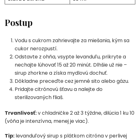
Postup
Vodu s cukrom zahrievajte za miešania, kým sa
cukor nerozpustí.
Odstavte z ohňa, vsypte levanduľu, prikryte a
nechajte lúhovať 15 až 20 minút. Dlhšie už nie –
sirup zhorkne a získa mydlovú dochuť.
Dôkladne preceďte cez jemné sito alebo gázu.
Pridajte citrónovú šťavu a nalejte do
sterilizovaných fliaš.
Trvanlivosť:
v chladničke 2 až 3 týždne, dilúcia 1 ku 10
(vôňa je intenzívna, menej je viac).
Tip:
levanduľový sirup s plátkom citróna v perlivej