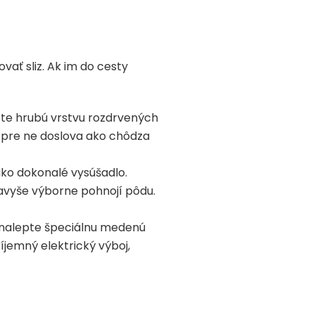
ovať sliz. Ak im do cesty
ypte hrubú vrstvu rozdrvených
 pre ne doslova ako chôdza
ako dokonalé vysúšadlo.
navyše výborne pohnojí pôdu.
a nalepte špeciálnu medenú
íjemný elektrický výboj,