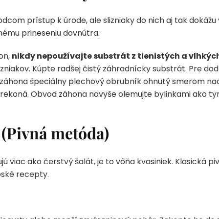
com prístup k úrode, ale slizniaky do nich aj tak dokážu v
tnému prineseniu dovnútra.
on,
nikdy nepoužívajte substrát z tienistých a vlhký
izniakov. Kúpte radšej čistý záhradnícky substrát. Pre do
záhona špeciálny plechový obrubník ohnutý smerom nadol 
rekoná. Obvod záhona navyše olemujte bylinkami ako tym
 (Pivná metóda)
lujú viac ako čerstvý šalát, je to vôňa kvasiniek. Klasická 
bské recepty.