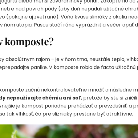
d jogurtu alebo menší zaváraninový pohár. Zakopte ho do 
timetre nad povrch pôdy (aby doň nepadali užitočné chro
vo (pokojne aj zvetrané). Vôňa kvasu slimáky z okolia neo
 ňom utopia. Pascu stačí ráno vyprázdniť a večer opäť d
 v komposte?
y absolútnym rajom – je v ňom tma, neustále teplo, vlhko
eprepadajte panike. V komposte robia de facto užitočnú
 komposte začnú nekontrolovateľne množiť a následne m
dy nepoužívajte chémiu ani soľ
, pretože by ste si znič
vnejšie je kompost poriadne prehádzať a prevzdušniť, a p
ži sa tak vlhkosť, čo pre slizniaky prestane byť atraktívne.