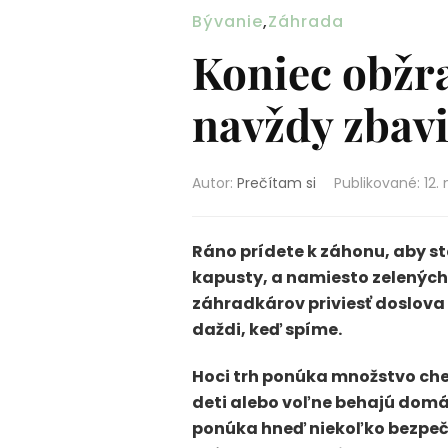
Bývanie
,
Záhrada
Koniec obžra
navždy zbavi
Autor:
Prečítam si
Publikované
:
12.
Ráno prídete k záhonu, aby st
kapusty, a namiesto zelených 
záhradkárov priviesť doslova 
daždi, keď spíme.
Hoci trh ponúka množstvo che
deti alebo voľne behajú domác
ponúka hneď niekoľko bezpečný