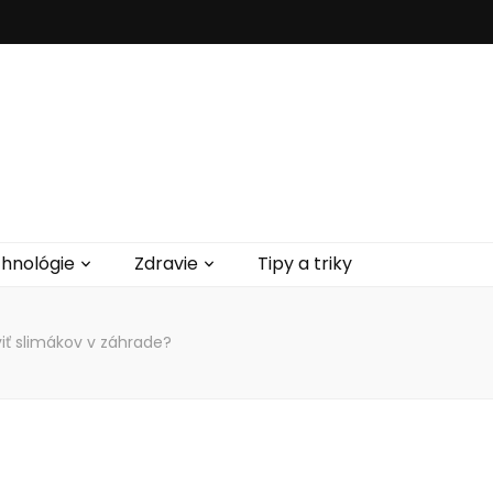
hnológie
Zdravie
Tipy a triky
iť slimákov v záhrade?