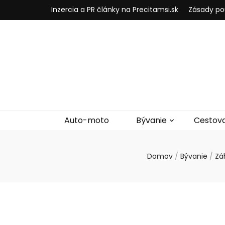
Inzercia a PR články na Precitamsi.sk
Zásady po
Auto-moto
Bývanie
Cestov
Domov
/
Bývanie
/
Zá