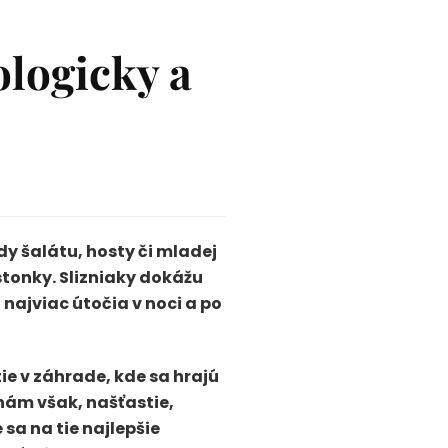
ologicky a
dy šalátu, hosty či mladej
stonky. Slizniaky dokážu
najviac útočia v noci a po
e v záhrade, kde sa hrajú
 nám však, našťastie,
sa na tie najlepšie