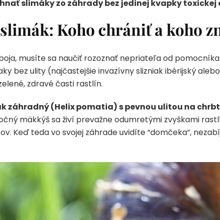
nať slimáky zo záhrady bez jedinej kvapky toxickej
 slimák: Koho chrániť a koho zn
ja, musíte sa naučiť rozoznať nepriateľa od pomocníka.
 bez ulity (najčastejšie invazívny slizniak ibérijský alebo 
elené, zdravé časti rastlín.
k záhradný (Helix pomatia) s pevnou ulitou na chrb
točný mäkkýš sa živí prevažne odumretými zvyškami rastlí
iakov. Keď teda vo svojej záhrade uvidíte “domčeka”, nezabí