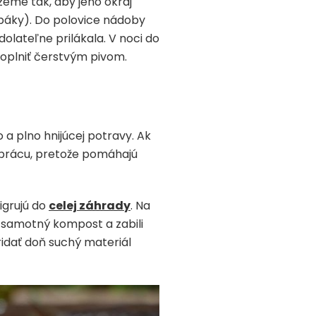
zeme tak, aby jeho okraj
báky). Do polovice nádoby
dolateľne prilákala. V noci do
oplniť čerstvým pivom.
 a plno hnijúcej potravy. Ak
 prácu, pretože pomáhajú
igrujú do
celej záhrady
. Na
ili samotný kompost a zabili
ridať doň suchý materiál