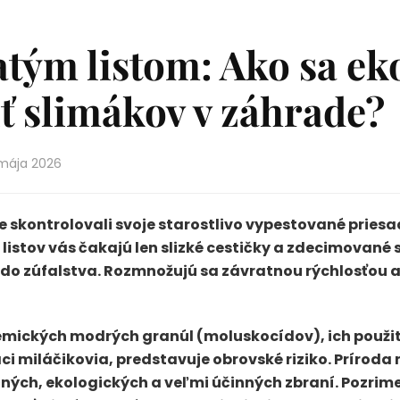
tým listom: Ako sa ek
ť slimákov v záhrade?
 mája 2026
e skontrolovali svoje starostlivo vypestované priesa
listov vás čakajú len slizké cestičky a zdecimované 
do zúfalstva. Rozmnožujú sa závratnou rýchlosťou a 
mických modrých granúl (moluskocídov), ich použiti
i miláčikovia, predstavuje obrovské riziko. Príroda
ch, ekologických a veľmi účinných zbraní. Pozrime 