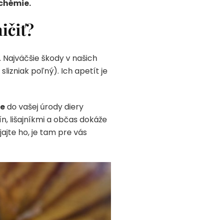
 chémie.
ičiť?
 Najväčšie škody v našich
slizniak poľný). Ich apetít je
te
do vašej úrody diery
n, lišajníkmi a občas dokáže
jajte ho, je tam pre vás