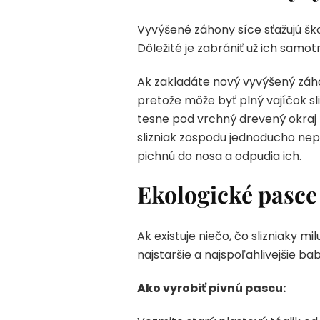
Vyvýšené záhony síce sťažujú škod
Dôležité je zabrániť už ich samo
Ak zakladáte nový vyvýšený záh
pretože môže byť plný vajíčok sl
tesne pod vrchný drevený okraj 
slizniak zospodu jednoducho nep
pichnú do nosa a odpudia ich.
Ekologické pasce
Ak existuje niečo, čo slizniaky mi
najstaršie a najspoľahlivejšie ba
Ako vyrobiť pivnú pascu: