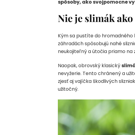
spôsoby, ako svojpomocne vyh
Nie je slimák ako
Kým sa pustíte do hromadného bo
záhradách spôsobujú nahé slizniaky
neukojiteľný a útočia priamo na z
Naopak, obrovský klasický
slimá
nevyžerie. Tento chránený a uži
zjesť aj vajíčka škodlivých slizn
užitočný.