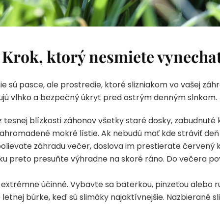
: Krok, ktorý nesmiete vynecha
ú pasce, ale prostredie, ktoré slizniakom vo vašej záhra
bujú vlhko a bezpečný úkryt pred ostrým denným slnkom.
 tesnej blízkosti záhonov všetky staré dosky, zabudnuté
nahromadené mokré lístie. Ak nebudú mať kde stráviť deň v
olievate záhradu večer, doslova im prestierate červený 
evku preto presuňte výhradne na skoré ráno. Do večera p
 extrémne účinné. Vybavte sa baterkou, pinzetou alebo ru
letnej búrke, keď sú slimáky najaktívnejšie. Nazbierané s