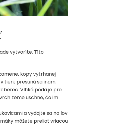
ť
de vytvoríte. Títo
 kamene, kopy vytrhanej
 tieni, presunú sa inam.
koberec. Vlhká pôda je pre
ovrch zeme uschne, čo im
kavicami a vydajte sa na lov
limáky môžete preliať vriacou