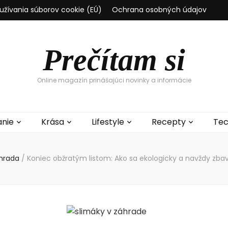
užívania súborov cookie (EÚ)
Ochrana osobných údajov
Prečítam si
Online magazín prinášajúci novinky a informácie
anie
Krása
Lifestyle
Recepty
Tec
hrada
/
Koniec obžratým listom: Ako sa ekologicky a navždy zbav