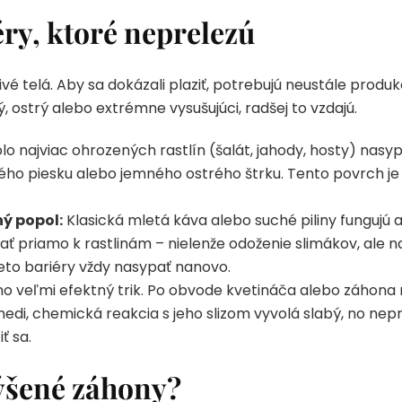
ry, ktoré neprelezú
ivé telá. Aby sa dokázali plaziť, potrebujú neustále produk
ý, ostrý alebo extrémne vysušujúci, radšej to vzdajú.
o najviac ohrozených rastlín (šalát, jahody, hosty) nas
ého piesku alebo jemného ostrého štrku. Tento povrch je
ý popol:
Klasická mletá káva alebo suché piliny fungujú 
ť priamo k rastlinám – nielenže odoženie slimákov, ale 
ieto bariéry vždy nasypať nanovo.
 no veľmi efektný trik. Po obvode kvetináča alebo záhon
edi, chemická reakcia s jeho slizom vyvolá slabý, no nepr
ť sa.
ýšené záhony?