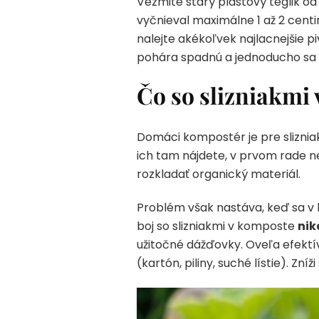
Vezmite starý plastový téglik o
vyčnieval maximálne 1 až 2 cen
nalejte akékoľvek najlacnejšie pi
pohára spadnú a jednoducho sa v
Čo so slizniakmi
Domáci kompostér je pre slizniak
ich tam nájdete, v prvom rade n
rozkladať organický materiál.
Problém však nastáva, keď sa v
boj so slizniakmi v komposte
nik
užitočné dážďovky. Oveľa efektí
(kartón, piliny, suché lístie). Zní