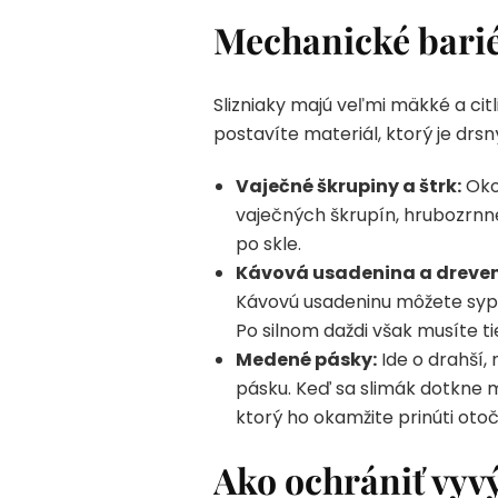
Mechanické barié
Slizniaky majú veľmi mäkké a citl
postavíte materiál, ktorý je drsn
Vaječné škrupiny a štrk:
Okol
vaječných škrupín, hrubozrnn
po skle.
Kávová usadenina a dreven
Kávovú usadeninu môžete sypa
Po silnom daždi však musíte t
Medené pásky:
Ide o drahší,
pásku. Keď sa slimák dotkne m
ktorý ho okamžite prinúti otoči
Ako ochrániť vyv