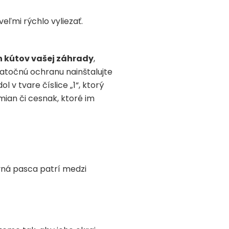
eľmi rýchlo vyliezať.
ch kútov vašej záhrady
,
datočnú ochranu nainštalujte
v tvare číslice „1“, ktorý
ian či cesnak, ktoré im
pivná pasca patrí medzi