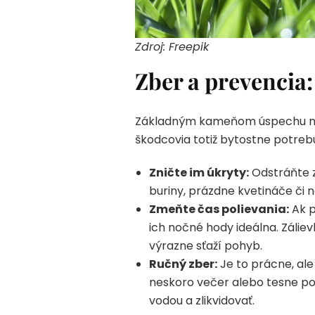
Zdroj: Freepik
Zber a prevencia
Základným kameňom úspechu nie s
škodcovia totiž bytostne potre
Zničte im úkryty:
Odstráňte z
buriny, prázdne kvetináče či 
Zmeňte čas polievania:
Ak p
ich nočné hody ideálna. Záli
výrazne sťaží pohyb.
Ručný zber:
Je to prácne, ale
neskoro večer alebo tesne po 
vodou a zlikvidovať.