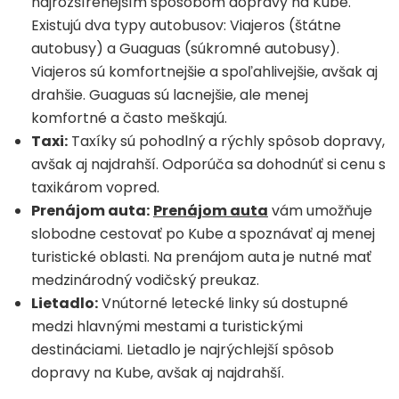
najrozšírenejším spôsobom dopravy na Kube.
Existujú dva typy autobusov: Viajeros (štátne
autobusy) a Guaguas (súkromné autobusy).
Viajeros sú komfortnejšie a spoľahlivejšie, avšak aj
drahšie. Guaguas sú lacnejšie, ale menej
komfortné a často meškajú.
Taxi:
Taxíky sú pohodlný a rýchly spôsob dopravy,
avšak aj najdrahší. Odporúča sa dohodnúť si cenu s
taxikárom vopred.
Prenájom auta:
Prenájom auta
vám umožňuje
slobodne cestovať po Kube a spoznávať aj menej
turistické oblasti. Na prenájom auta je nutné mať
medzinárodný vodičský preukaz.
Lietadlo:
Vnútorné letecké linky sú dostupné
medzi hlavnými mestami a turistickými
destináciami. Lietadlo je najrýchlejší spôsob
dopravy na Kube, avšak aj najdrahší.