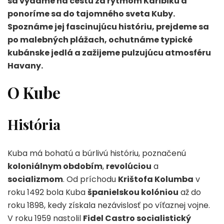
sa vydáme na cestu za rytmom Karibiku a
ponoríme sa do tajomného sveta Kuby.
Spoznáme jej fascinujúcu históriu, prejdeme sa
po malebných plážach, ochutnáme typické
kubánske jedlá a zažijeme pulzujúcu atmosféru
Havany.
O Kube
História
Kuba má bohatú a búrlivú históriu, poznačenú
koloniálnym obdobím
,
revolúciou
a
socializmom
. Od príchodu
Krištofa Kolumba
v
roku 1492 bola Kuba
španielskou kolóniou
až do
roku 1898, kedy získala nezávislosť po víťaznej vojne.
V roku 1959 nastolil
Fidel Castro socialistický