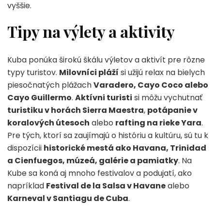
vyššie.
Tipy na výlety a aktivity
Kuba ponúka širokú škálu výletov a aktivít pre rôzne
typy turistov.
Milovníci pláží
si užijú relax na bielych
piesočnatých plážach
Varadero, Cayo Coco alebo
Cayo Guillermo
.
Aktívni turisti
si môžu vychutnať
turistiku v horách Sierra Maestra
,
potápanie v
koralových útesoch
alebo
rafting na rieke Yara
.
Pre tých, ktorí sa zaujímajú o históriu a kultúru, sú tu k
dispozícii
historické mestá ako Havana, Trinidad
a Cienfuegos, múzeá, galérie a pamiatky
. Na
Kube sa koná aj mnoho festivalov a podujatí, ako
napríklad
Festival de la Salsa v Havane
alebo
Karneval v Santiagu de Cuba
.