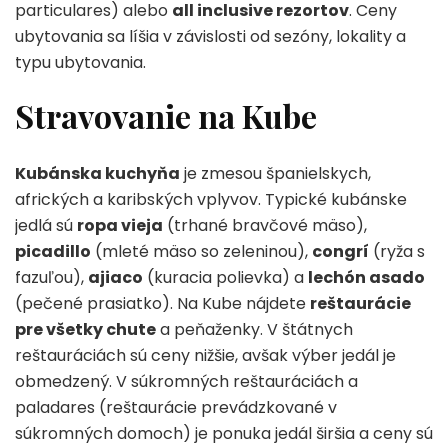
particulares) alebo
all inclusive rezortov
. Ceny
ubytovania sa líšia v závislosti od sezóny, lokality a
typu ubytovania.
Stravovanie na Kube
Kubánska kuchyňa
je zmesou španielskych,
afrických a karibských vplyvov. Typické kubánske
jedlá sú
ropa vieja
(trhané bravčové mäso),
picadillo
(mleté mäso so zeleninou),
congrí
(ryža s
fazuľou),
ajiaco
(kuracia polievka) a
lechón asado
(pečené prasiatko). Na Kube nájdete
reštaurácie
pre všetky chute
a peňaženky. V štátnych
reštauráciách sú ceny nižšie, avšak výber jedál je
obmedzený. V súkromných reštauráciách a
paladares (reštaurácie prevádzkované v
súkromných domoch) je ponuka jedál širšia a ceny sú