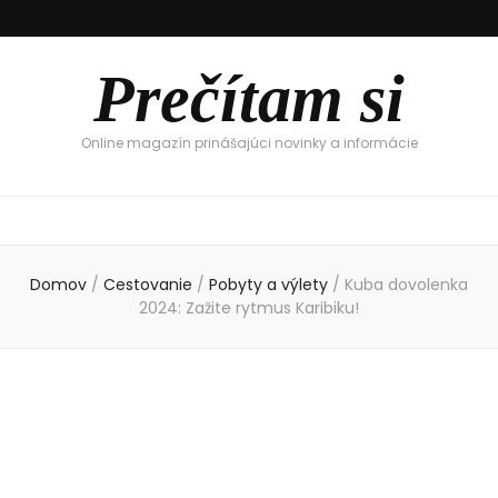
Prečítam si
Online magazín prinášajúci novinky a informácie
Domov
/
Cestovanie
/
Pobyty a výlety
/
Kuba dovolenka
2024: Zažite rytmus Karibiku!