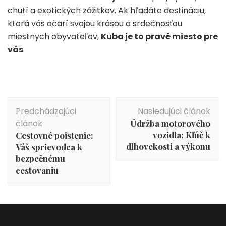
chutí a exotických zážitkov. Ak hľadáte destináciu,
ktorá vás očarí svojou krásou a srdečnosťou
miestnych obyvateľov,
Kuba je to pravé miesto pre
vás
.
Navigácia
Predchádzajúci
Nasledujúci článok
v
článok
Údržba motorového
článku
vozidla: Kľúč k
Cestovné poistenie:
dlhovekosti a výkonu
Váš sprievodca k
bezpečnému
cestovaniu