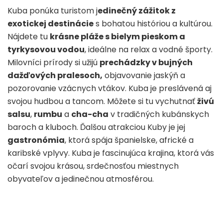
Kuba ponúka turistom j
edinečný zážitok z
exotickej destinácie
s bohatou históriou a kultúrou.
Nájdete tu
krásne pláže s bielym pieskom a
tyrkysovou vodou
, ideálne na relax a vodné športy.
Milovníci prírody si užijú
prechádzky v bujných
dažďových pralesoch,
objavovanie jaskýň a
pozorovanie vzácnych vtákov. Kuba je preslávená aj
svojou hudbou a tancom. Môžete si tu vychutnať
živú
salsu
,
rumbu
a
cha-cha
v tradičných kubánskych
baroch a kluboch. Ďalšou atrakciou Kuby je jej
gastronómia
, ktorá spája španielske, africké a
karibské vplyvy. Kuba je fascinujúca krajina, ktorá vás
očarí svojou krásou, srdečnosťou miestnych
obyvateľov a jedinečnou atmosférou.