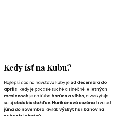
Kedy ísť na Kubu?
Najlepší čas na návštevu Kuby je
od decembra do
apríla
, kedy je počasie suché a slnečné.
V letných
mesiacoch
je na Kube
horúco a vlhko
, a vyskytuje
sa aj
obdobie dažďov
.
Hurikánová sezóna
trvá od
júna do novembra
, avšak
výskyt hurikánov na