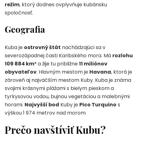
režim
, ktorý dodnes ovplyvňuje kubánsku
spoločnosť.
Geografia
Kuba je
ostrovný štát
nachádzajúci sa v
severozápadnej časti Karibského mora. Má
rozlohu
109 884 km²
a žije tu približne
11 miliónov
obyvateľov
. Hlavným mestom je
Havana
, ktorá je
zároveň aj najväčším mestom Kuby. Kuba je známa
svojimi krásnymi plážami s bielym pieskom a
tyrkysovou vodou, bujnou vegetáciou a malebnými
horami.
Najvyšší bod
Kuby je
Pico Turquino
s
výškou 1 974 metrov nad morom.
Prečo navštíviť Kubu?