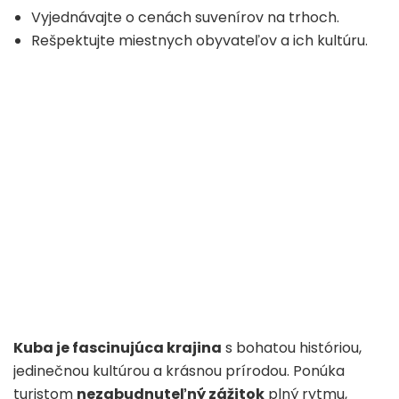
Vyjednávajte o cenách suvenírov na trhoch.
Rešpektujte miestnych obyvateľov a ich kultúru.
Kuba je fascinujúca krajina
s bohatou históriou,
jedinečnou kultúrou a krásnou prírodou. Ponúka
turistom
nezabudnuteľný zážitok
plný rytmu,