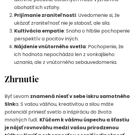
obohatiť ich vzťahy.
Prijímanie zraniteľnosti
: Uvedomenie si, že
ukázať zraniteľnosť nie je slabosť, ale sila.
Kultivácia empatie
: Snaha o hlbšie pochopenie
perspektív a pocitov iných.
Nájdenie vnútorného svetla
: Pochopenie, že
ich hodnota nepochádza len z vonkajšieho
uznania, ale z vnútorného sebauvedomenia.
Zhrnutie
Byť Levom
znamená niesť v sebe iskru samotného
Slnk
a. S vašou vášňou, kreativitou a silou máte
potenciál priniesť svetlo a inšpiráciu do života
mnohých ľudí.
Kľúčom k vášmu úspechu a šťastiu
je nájsť rovnováhu medzi vašou prirodzenou