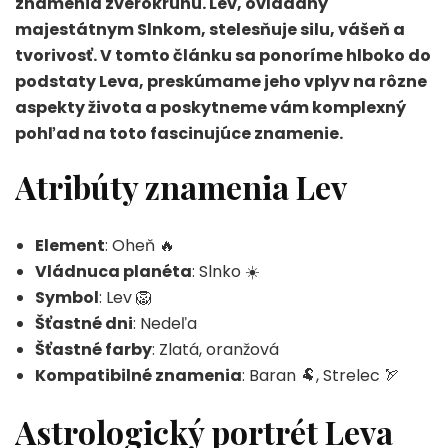
znamenia zverokruhu. Lev, ovládaný
majestátnym Slnkom, stelesňuje silu, vášeň a
tvorivosť. V tomto článku sa ponoríme hlboko do
podstaty Leva, preskúmame jeho vplyv na rôzne
aspekty života a poskytneme vám komplexný
pohľad na toto fascinujúce znamenie.
Atribúty znamenia Lev
Element
: Oheň 🔥
Vládnuca planéta
: Slnko ☀️
Symbol
: Lev 🦁
Šťastné dni
: Nedeľa
Šťastné farby
: Zlatá, oranžová
Kompatibilné znamenia
: Baran 🐏, Strelec 🏹
Astrologický portrét Leva