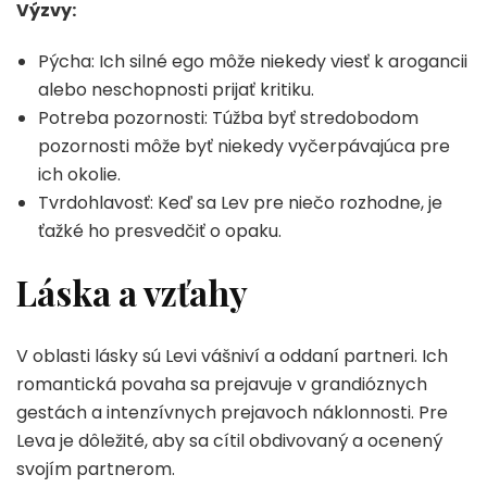
Výzvy:
Pýcha: Ich silné ego môže niekedy viesť k arogancii
alebo neschopnosti prijať kritiku.
Potreba pozornosti: Túžba byť stredobodom
pozornosti môže byť niekedy vyčerpávajúca pre
ich okolie.
Tvrdohlavosť: Keď sa Lev pre niečo rozhodne, je
ťažké ho presvedčiť o opaku.
Láska a vzťahy
V oblasti lásky sú Levi vášniví a oddaní partneri. Ich
romantická povaha sa prejavuje v grandióznych
gestách a intenzívnych prejavoch náklonnosti. Pre
Leva je dôležité, aby sa cítil obdivovaný a ocenený
svojím partnerom.