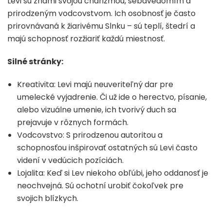
Levi sú známi svojou charizmou, sebavedomím a
prirodzeným vodcovstvom. Ich osobnosť je často
prirovnávaná k žiarivému Slnku – sú teplí, štedrí a
majú schopnosť rozžiariť každú miestnosť.
Silné stránky:
Kreativita: Levi majú neuveriteľný dar pre
umelecké vyjadrenie. Či už ide o herectvo, písanie,
alebo vizuálne umenie, ich tvorivý duch sa
prejavuje v rôznych formách.
Vodcovstvo: S prirodzenou autoritou a
schopnosťou inšpirovať ostatných sú Levi často
videní v vedúcich pozíciách.
Lojalita: Keď si Lev niekoho obľúbi, jeho oddanosť je
neochvejná. Sú ochotní urobiť čokoľvek pre
svojich blízkych.