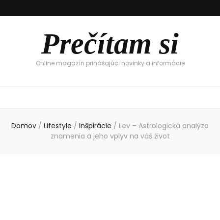
Prečítam si
Online magazín prinášajúci novinky a informácie
Domov
/
Lifestyle
/
Inšpirácie
/
Lev – Astrologická analýza
znamenia a jeho vplyv na váš život