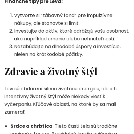
Finančné tipy pre Leva:
Vytvorte si “zábavný fond” pre impulzívne
nákupy, ale stanovte si limit.
Investujte do aktív, ktoré odrážajú vašu osobnosť,
ako napríklad umenie alebo nehnuteľnosti.
Nezabúdajte na dlhodobé úspory a investície,
nielen na krátkodobé pôžitky.
Zdravie a životný štýl
Levi sú obdarení silnou životnou energiou, ale ich
intenzívny životný štýl môže niekedy viesť k
vyčerpaniu. Kľúčové oblasti, na ktoré by sa mali
zamerať:
Srdce a chrbtica
: Tieto časti tela sú tradične
spojené s Levom. Pravidelné kardio cvičenia a