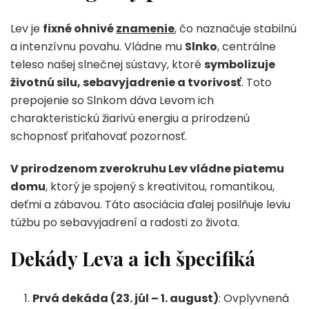
Lev je
fixné ohnivé
znamenie
, čo naznačuje stabilnú
a intenzívnu povahu. Vládne mu
Slnko
, centrálne
teleso našej slnečnej sústavy, ktoré
symbolizuje
životnú silu, sebavyjadrenie a tvorivosť
. Toto
prepojenie so Slnkom dáva Levom ich
charakteristickú žiarivú energiu a prirodzenú
schopnosť priťahovať pozornosť.
V prirodzenom zverokruhu Lev vládne piatemu
domu
, ktorý je spojený s kreativitou, romantikou,
deťmi a zábavou. Táto asociácia ďalej posilňuje leviu
túžbu po sebavyjadrení a radosti zo života.
Dekády Leva a ich špecifiká
Prvá dekáda (23. júl – 1. august)
: Ovplyvnená