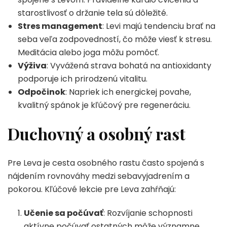
starostlivosť o držanie tela sú dôležité.
Stres management
: Levi majú tendenciu brať na
seba veľa zodpovedností, čo môže viesť k stresu.
Meditácia alebo joga môžu pomôcť.
Výživa
: Vyvážená strava bohatá na antioxidanty
podporuje ich prirodzenú vitalitu.
Odpočinok
: Napriek ich energickej povahe,
kvalitný spánok je kľúčový pre regeneráciu.
Duchovný a osobný rast
Pre Leva je cesta osobného rastu často spojená s
nájdením rovnováhy medzi sebavyjadrením a
pokorou. Kľúčové lekcie pre Leva zahŕňajú:
Učenie sa počúvať
: Rozvíjanie schopnosti
aktívne počúvať ostatných môže významne