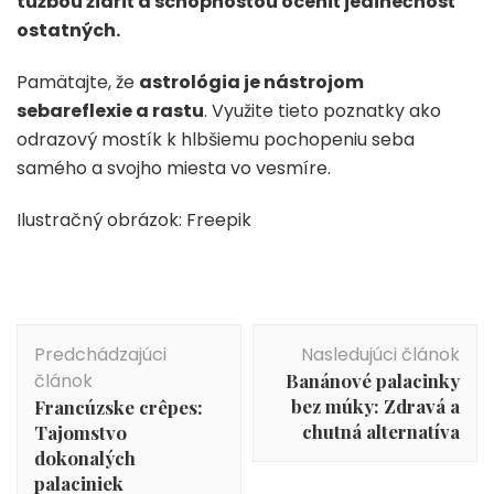
túžbou žiariť a schopnosťou oceniť jedinečnosť
ostatných.
Pamätajte, že
astrológia je nástrojom
sebareflexie a rastu
. Využite tieto poznatky ako
odrazový mostík k hlbšiemu pochopeniu seba
samého a svojho miesta vo vesmíre.
Ilustračný obrázok: Freepik
Navigácia
Predchádzajúci
Nasledujúci článok
v
článok
Banánové palacinky
článku
bez múky: Zdravá a
Francúzske crêpes:
chutná alternatíva
Tajomstvo
dokonalých
palaciniek