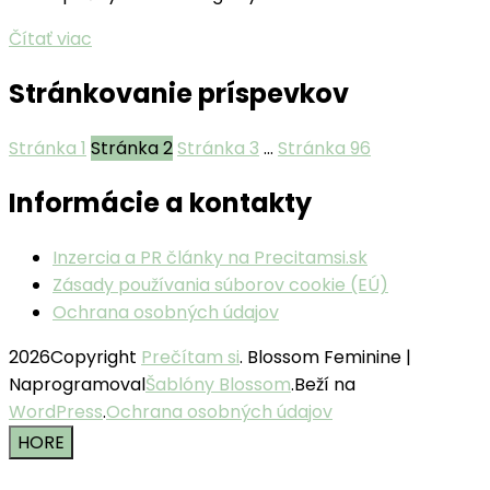
Čítať viac
Stránkovanie príspevkov
Stránka
1
Stránka
2
Stránka
3
…
Stránka
96
Informácie a kontakty
Inzercia a PR články na Precitamsi.sk
Zásady používania súborov cookie (EÚ)
Ochrana osobných údajov
2026Copyright
Prečítam si
.
Blossom Feminine |
Naprogramoval
Šablóny Blossom
.Beží na
WordPress
.
Ochrana osobných údajov
HORE