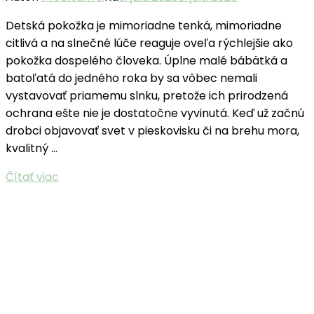
Detská pokožka je mimoriadne tenká, mimoriadne
citlivá a na slnečné lúče reaguje oveľa rýchlejšie ako
pokožka dospelého človeka. Úplne malé bábätká a
batoľatá do jedného roka by sa vôbec nemali
vystavovať priamemu slnku, pretože ich prirodzená
ochrana ešte nie je dostatočne vyvinutá. Keď už začnú
drobci objavovať svet v pieskovisku či na brehu mora,
kvalitný …
Čítať viac