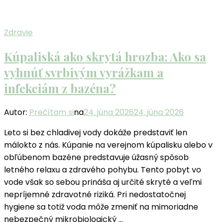
Zdravie
Kúpaliská ako skrytá hrozba: Ako sa
vyhnúť svrbivým vyrážkam a
infekciám z bazéna?
Autor:
Prečítam si
na
24. júna 2026
24. júna 2026
Leto si bez chladivej vody dokáže predstaviť len
málokto z nás. Kúpanie na verejnom kúpalisku alebo v
obľúbenom bazéne predstavuje úžasný spôsob
letného relaxu a zdravého pohybu. Tento pobyt vo
vode však so sebou prináša aj určité skryté a veľmi
nepríjemné zdravotné riziká. Pri nedostatočnej
hygiene sa totiž voda môže zmeniť na mimoriadne
nebezpečný mikrobiologický …