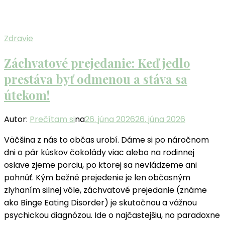
Zdravie
Záchvatové prejedanie: Keď jedlo
prestáva byť odmenou a stáva sa
útekom!
Autor:
Prečítam si
na
26. júna 2026
26. júna 2026
Väčšina z nás to občas urobí. Dáme si po náročnom
dni o pár kúskov čokolády viac alebo na rodinnej
oslave zjeme porciu, po ktorej sa nevládzeme ani
pohnúť. Kým bežné prejedenie je len občasným
zlyhaním silnej vôle, záchvatové prejedanie (známe
ako Binge Eating Disorder) je skutočnou a vážnou
psychickou diagnózou. Ide o najčastejšiu, no paradoxne