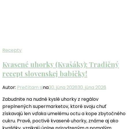
Recepty
Kvasené uhorky (Kvašáky): Tradičný
recept slovenskej babičky!
Autor:
Prečítam si
na
30. júna 2026
30. júna 2026
Zabudnite na nudné kyslé uhorky z regálov
preplnených supermarketov, ktoré svoju chuť
získavajú len vďaka umelému octu a kope zbytočného
cukru. Pravé, poctivé kvasené uhorky, známe aj ako
kvašáky, vznikajú úplne prirodzeným a pomalým