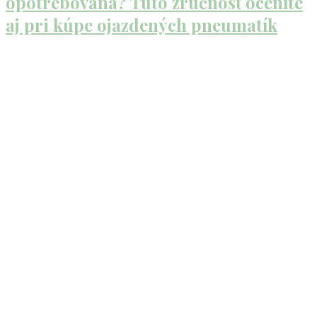
opotrebovaná? Túto zručnosť oceníte
aj pri kúpe ojazdených pneumatík