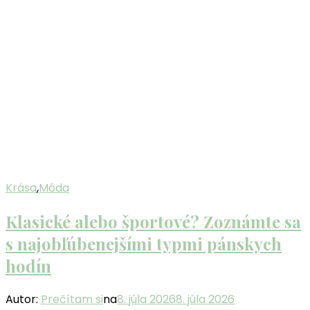
Krása
,
Móda
Klasické alebo športové? Zoznámte sa
s najobľúbenejšími typmi pánskych
hodín
Autor:
Prečítam si
na
8. júla 2026
8. júla 2026