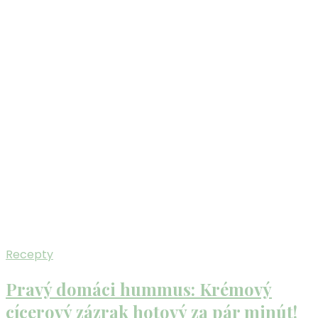
Recepty
Pravý domáci hummus: Krémový
cícerový zázrak hotový za pár minút!