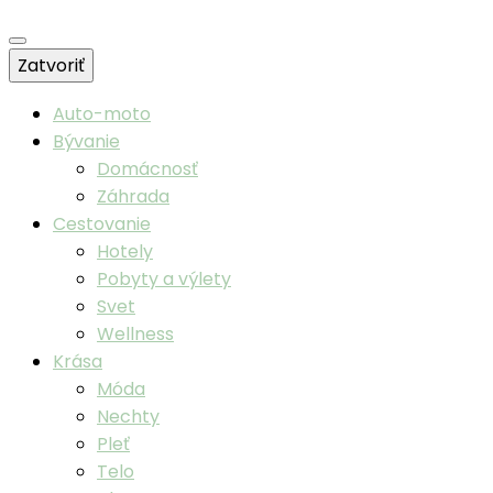
Zatvoriť
Auto-moto
Bývanie
Domácnosť
Záhrada
Cestovanie
Hotely
Pobyty a výlety
Svet
Wellness
Krása
Móda
Nechty
Pleť
Telo