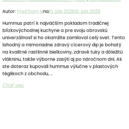
Autor:
Prečítam si
na
10. júla 2026
10. júla 2026
Hummus patrí k najväčším pokladom tradičnej
blízkovýchodnej kuchyne a pre svoju obrovskú
univerzálnosť si ho okamžite zamiloval celý svet. Tento
lahodný a mimoriadne zdravý cícerový dip je bohatý
na kvalitné rastlinné bielkoviny, zdravé tuky a dôležitú
vlákninu, takže výborne zasýti aj po náročnom dni. Ak
ste doteraz kupovali hummus výlučne v plastových
téglikoch z obchodu, …
Čítať viac