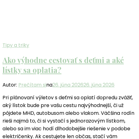
Tipy a triky
Ako výhodne cestovať s deťmi a aké
lístky sa oplatia?
Autor:
Prečítam si
na
26. júna 2026
26. júna 2026
Pri plánovaní výletov s deťmi sa oplatí dopredu zvážiť,
aký lístok bude pre vašu cestu najvýhodnejší, či už
pôjdete MHD, autobusom alebo vlakom. Väčšina rodín
rieši najmä to, či si vystačí s jednorazovým lístkom,
alebo sa im viac hodí dlhodobejšie riešenie v podobe
električenky. Ak cestujete len občas, stačí vám