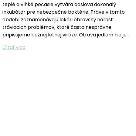
teplé a vlhké počasie vytvára doslova dokonalý
inkubátor pre nebezpečné baktérie. Práve v tomto
období zaznamenávajú lekári obrovský nárast
tráviacich problémov, ktoré často nesprávne
pripisujeme bežnej letnej viróze. Otrava jedlom nie je …
Čítať viac