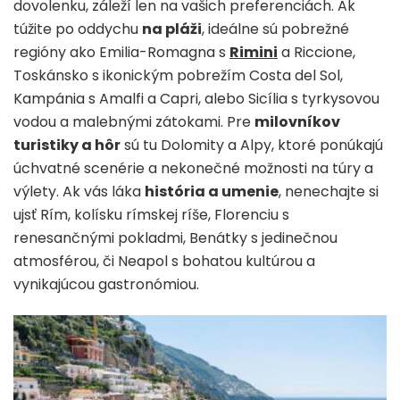
dovolenku, záleží len na vašich preferenciách. Ak
túžite po oddychu
na pláži
, ideálne sú pobrežné
regióny ako Emilia-Romagna s
Rimini
a Riccione,
Toskánsko s ikonickým pobrežím Costa del Sol,
Kampánia s Amalfi a Capri, alebo Sicília s tyrkysovou
vodou a malebnými zátokami. Pre
milovníkov
turistiky a hôr
sú tu Dolomity a Alpy, ktoré ponúkajú
úchvatné scenérie a nekonečné možnosti na túry a
výlety. Ak vás láka
história a umenie
, nenechajte si
ujsť Rím, kolísku rímskej ríše, Florenciu s
renesančnými pokladmi, Benátky s jedinečnou
atmosférou, či Neapol s bohatou kultúrou a
vynikajúcou gastronómiou.