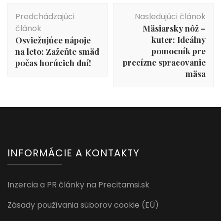
Navigácia
Predchádzajúci
Nasledujúci článok
v
článok
Mäsiarsky nôž –
článku
kuter: Ideálny
Osviežujúce nápoje
pomocník pre
na leto: Zažeňte smäd
precízne spracovanie
počas horúcich dní!
mäsa
INFORMÁCIE A KONTAKTY
Inzercia a PR články na Precitamsi.sk
Zásady používania súborov cookie (EÚ)