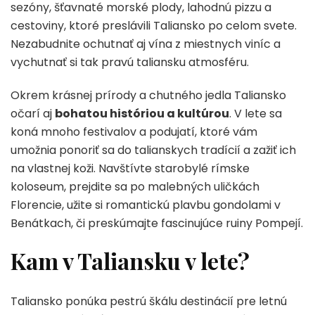
sezóny, šťavnaté morské plody, lahodnú pizzu a
cestoviny, ktoré preslávili Taliansko po celom svete.
Nezabudnite ochutnať aj vína z miestnych viníc a
vychutnať si tak pravú taliansku atmosféru.
Okrem krásnej prírody a chutného jedla Taliansko
očarí aj
bohatou históriou a kultúrou
. V lete sa
koná mnoho festivalov a podujatí, ktoré vám
umožnia ponoriť sa do talianskych tradícií a zažiť ich
na vlastnej koži. Navštívte starobylé rímske
koloseum, prejdite sa po malebných uličkách
Florencie, užite si romantickú plavbu gondolami v
Benátkach, či preskúmajte fascinujúce ruiny Pompejí.
Kam v Taliansku v lete?
Taliansko ponúka pestrú škálu destinácií pre letnú