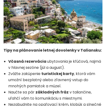
Tipy na plánovanie letnej dovolenky v Taliansku:
Včasná rezervácia
ubytovania je kľúčová, najmä
v hlavnej sezóne (júl a august).
Zvážte zakúpenie
turistickej karty
, ktorá vám
umožní bezplatný alebo zľavnený vstup do
mnohých pamiatok a múzeí.
Naučte sa pár
základných fráz
v taliančine,
uľahčí vám to komunikáciu s miestnymi.
Nezabudnite na opaľovací krém, klobúk a slnečné