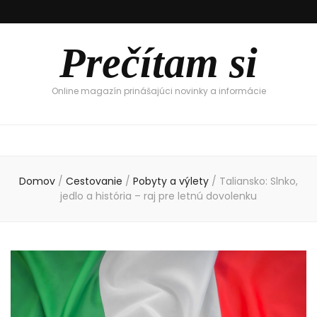
Prečítam si
Online magazín prinášajúci novinky a informácie
Domov
/
Cestovanie
/
Pobyty a výlety
/
Taliansko: Slnko,
jedlo a história – raj pre letnú dovolenku