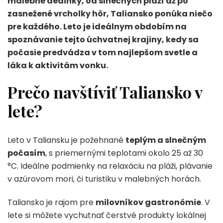
malebné dedinky, od slnečných pláží až po
zasnežené vrcholky hôr, Taliansko ponúka niečo
pre každého. Leto je ideálnym obdobím na
spoznávanie tejto úchvatnej krajiny, kedy sa
počasie predvádza v tom najlepšom svetle a
láka k aktivitám vonku.
Prečo navštíviť Taliansko v
lete?
Leto v Taliansku je požehnané
teplým a slnečným
počasím
, s priemernými teplotami okolo 25 až 30
°C. Ideálne podmienky na relaxáciu na pláži, plávanie
v azúrovom mori, či turistiku v malebných horách.
Taliansko je rajom pre
milovníkov gastronómie
. V
lete si môžete vychutnať čerstvé produkty lokálnej