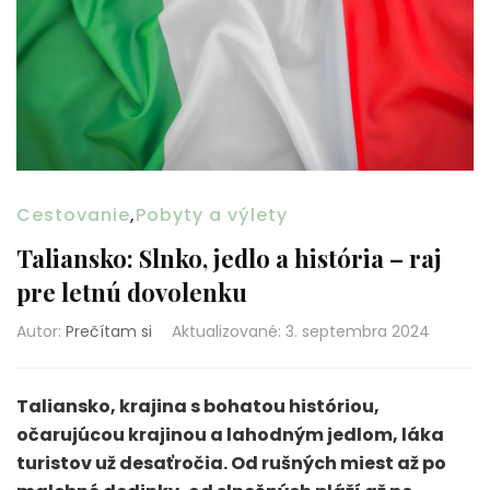
Cestovanie
,
Pobyty a výlety
Taliansko: Slnko, jedlo a história – raj
pre letnú dovolenku
Autor:
Prečítam si
Aktualizované
:
3. septembra 2024
Taliansko, krajina s bohatou históriou,
očarujúcou krajinou a lahodným jedlom, láka
turistov už desaťročia. Od rušných miest až po