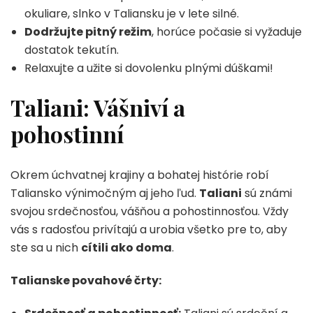
okuliare, slnko v Taliansku je v lete silné.
Dodržujte pitný režim
, horúce počasie si vyžaduje
dostatok tekutín.
Relaxujte a užite si dovolenku plnými dúškami!
Taliani: Vášniví a
pohostinní
Okrem úchvatnej krajiny a bohatej histórie robí
Taliansko výnimočným aj jeho ľud.
Taliani
sú známi
svojou srdečnosťou, vášňou a pohostinnosťou. Vždy
vás s radosťou privítajú a urobia všetko pre to, aby
ste sa u nich
cítili ako doma
.
Talianske povahové črty: