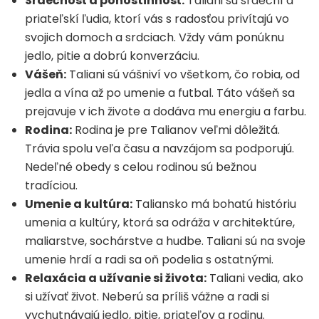
Srdečnosť a pohostinnosť:
Taliani sú srdeční a
priateľskí ľudia, ktorí vás s radosťou privítajú vo
svojich domoch a srdciach. Vždy vám ponúknu
jedlo, pitie a dobrú konverzáciu.
Vášeň:
Taliani sú vášniví vo všetkom, čo robia, od
jedla a vína až po umenie a futbal. Táto vášeň sa
prejavuje v ich živote a dodáva mu energiu a farbu.
Rodina:
Rodina je pre Talianov veľmi dôležitá.
Trávia spolu veľa času a navzájom sa podporujú.
Nedeľné obedy s celou rodinou sú bežnou
tradíciou.
Umenie a kultúra:
Taliansko má bohatú históriu
umenia a kultúry, ktorá sa odráža v architektúre,
maliarstve, sochárstve a hudbe. Taliani sú na svoje
umenie hrdí a radi sa oň podelia s ostatnými.
Relaxácia a užívanie si života:
Taliani vedia, ako
si užívať život. Neberú sa príliš vážne a radi si
vychutnávajú jedlo, pitie, priateľov a rodinu.