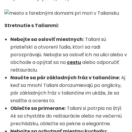
Stretnutie s Talianmi:
Nebojte sa osloviť miestnych:
Taliani sú
priateľskí a otvorení ľudia, ktorí sa radi
porozprávajú. Nebojte sa osloviť ich na ulici alebo v
obchode a opýtať sa na
cestu
alebo odporučiť
reštauráciu.
Naučte sa pár základných fráz v taliančine:
Aj
keď sa mnohí Taliani dorozumievajú po anglicky,
pár základných fráz v taliančine im ukáže, že sa
snažíte a ocenia to.
Oblečte sa primerane:
Taliani si potrpia na štýl.
Ak sa chystáte do reštaurácie alebo na večernú
prechádzku, oblečte sa pekne a elegantne.
Nebojte sa ochutnať miestnu kuchyňu: