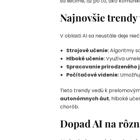
sa liečime, až po to, ako komun
Najnovšie trendy 
V oblasti AI sa neustále deje nie
Strojové učenie:
Algoritmy sa
Hlboké učenie:
Využíva umele
Spracovanie prirodzeného 
Počítačové videnie:
Umožňuje
Tieto trendy vedú k prelomovým 
autonómnych áut
, hlboké uč
chorôb.
Dopad AI na rôzn