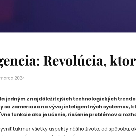
gencia: Revolúcia, kto
 marca 2024
ala jedným z najdôležitejších technologických trendo
ky sa zameriava na vývoj inteligentných systémov, k
ne funkcie ako je učenie, riešenie problémov a rozh
yvniť takmer všetky aspekty nášho života, od spôsobu, a