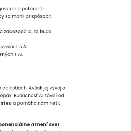
govanie a potenciál.
y sa mohli prispôsobiť
a zabezpečilo, že bude
islosti s AI.
ných s AI.
 oblastiach. Avšak jej vývoj a
aopak. Budúcnosť AI závisí od
dstvu
a pomáha nám riešiť
xponenciálne
a
mení svet