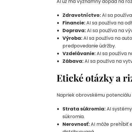
AI už má významný dopad na rôz
Zdravotníctvo:
AI sa používa
Financie:
AI sa používa na od
Doprava:
AI sa používa na vý
Výroba:
AI sa používa na aut
predpovedanie údržby.
Vzdelávanie:
AI sa používa n
Zábava:
AI sa používa na vyt
Etické otázky a ri
Napriek obrovskému potenciálu AI 
Strata súkromia:
AI systémy 
súkromia.
Nerovnosť:
AI môže prehĺbiť e
distribuovaná.