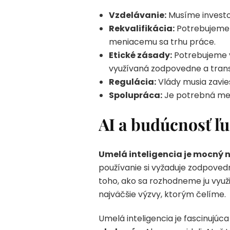
Vzdelávanie:
Musíme investova
Rekvalifikácia:
Potrebujeme p
meniacemu sa trhu práce.
Etické zásady:
Potrebujeme v
využívaná zodpovedne a tran
Regulácia:
Vlády musia zavies
Spolupráca:
Je potrebná medz
AI a budúcnosť ľ
Umelá inteligencia je mocný 
používanie si vyžaduje zodpoved
toho, ako sa rozhodneme ju vyu
najväčšie výzvy, ktorým čelíme.
Umelá inteligencia je fascinujúc