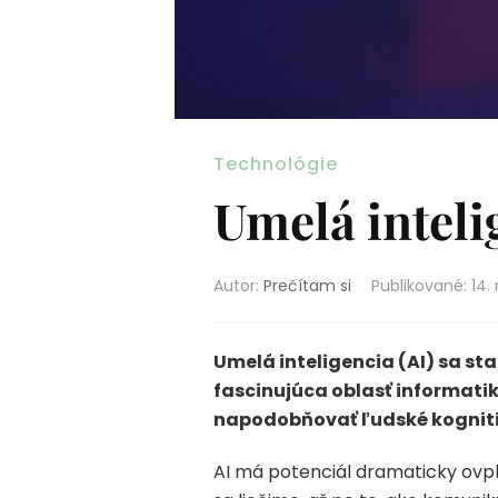
Technológie
Umelá inteli
Autor:
Prečítam si
Publikované
:
14.
Umelá inteligencia (AI) sa st
fascinujúca oblasť informati
napodobňovať ľudské kognitív
AI má potenciál dramaticky ovpl