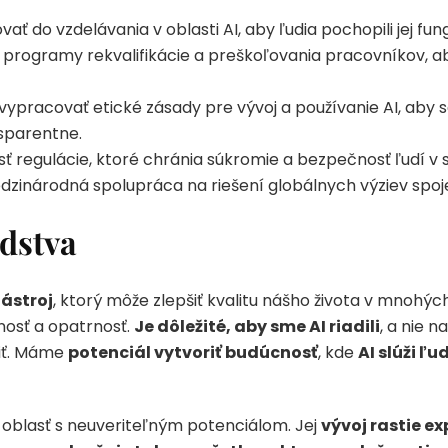
ť do vzdelávania v oblasti AI, aby ľudia pochopili jej fun
rogramy rekvalifikácie a preškoľovania pracovníkov, ab
ypracovať etické zásady pre vývoj a používanie AI, aby s
sparentne.
ť regulácie, ktoré chránia súkromie a bezpečnosť ľudí v súv
inárodná spolupráca na riešení globálnych výziev spoje
udstva
nástroj
, ktorý môže zlepšiť kvalitu nášho života v mnohých
nosť a opatrnosť.
Je dôležité, aby sme AI riadili
, a nie n
žiť. Máme
potenciál vytvoriť budúcnosť
, kde
AI slúži ľu
a oblasť s neuveriteľným potenciálom. Jej
vývoj rastie e