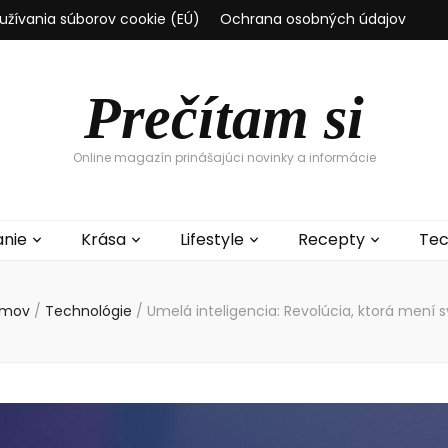
užívania súborov cookie (EÚ)
Ochrana osobných údajov
Prečítam si
Online magazín prinášajúci novinky a informácie
anie
Krása
Lifestyle
Recepty
Tec
mov
/
Technológie
/
Umelá inteligencia: Revolúcia, ktorá mení s