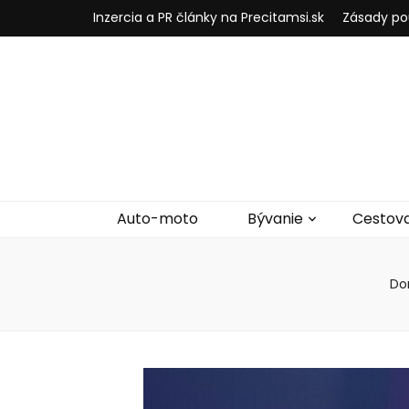
Inzercia a PR články na Precitamsi.sk
Zásady po
Auto-moto
Bývanie
Cestov
Do