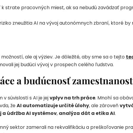
ť k strate pracovných miest, ak sa nebudú zavádzať progr
 riziko zneužitia AI na vývoj autonómnych zbraní, ktoré by 
 možností, ale aj výziev. Je dôležité, aby sme sa o tejto
te
ovali jej budúci vývoj v prospech celého ľudstva.
práce a budúcnosť zamestnanost
 súvislosti s AI je jej
vplyv na trh práce
. Mnohí sa obáva
vda, že
AI automatizuje určité úlohy
, ale zároveň
vytv
j a údržba AI systémov
,
analýza dát a etika AI
.
omný sektor zamerali na rekvalifikáciu a preškoľovanie pra