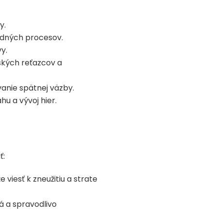
y.
odných procesov.
y.
ských reťazcov a
anie spätnej väzby.
u a vývoj hier.
ť:
viesť k zneužitiu a strate
á a spravodlivo