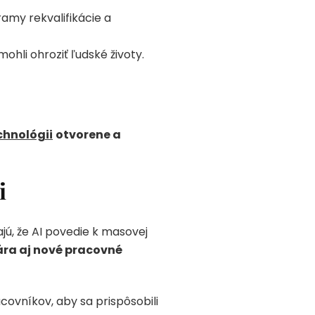
amy rekvalifikácie a
mohli ohroziť ľudské životy.
chnológii
otvorene a
i
jú, že AI povedie k masovej
ára aj nové pracovné
covníkov, aby sa prispôsobili