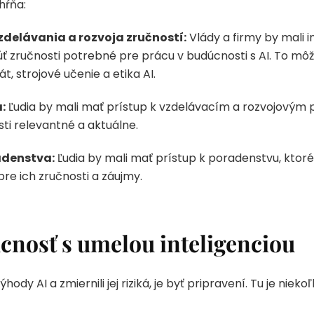
hŕňa:
delávania a rozvoja zručností:
Vlády a firmy by mali 
ručnosti potrebné pre prácu v budúcnosti s AI. To môže
, strojové učenie a etika AI.
:
Ľudia by mali mať prístup k vzdelávacím a rozvojovým 
osti relevantné a aktuálne.
adenstva:
Ľudia by mali mať prístup k poradenstvu, ktoré
pre ich zručnosti a záujmy.
cnosť s umelou inteligenciou
hody AI a zmiernili jej riziká, je byť pripravení. Tu je ni