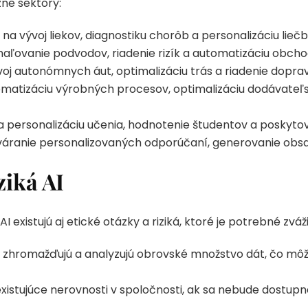
ne sektory:
 na vývoj liekov, diagnostiku chorôb a personalizáciu liečb
haľovanie podvodov, riadenie rizík a automatizáciu obch
voj autonómnych áut, optimalizáciu trás a riadenie doprav
omatizáciu výrobných procesov, optimalizáciu dodávateľ
a personalizáciu učenia, hodnotenie študentov a poskytov
váranie personalizovaných odporúčaní, generovanie obsah
ziká AI
existujú aj etické otázky a riziká, ktoré je potrebné zváži
zhromažďujú a analyzujú obrovské množstvo dát, čo môže 
xistujúce nerovnosti v spoločnosti, ak sa nebude dostupn