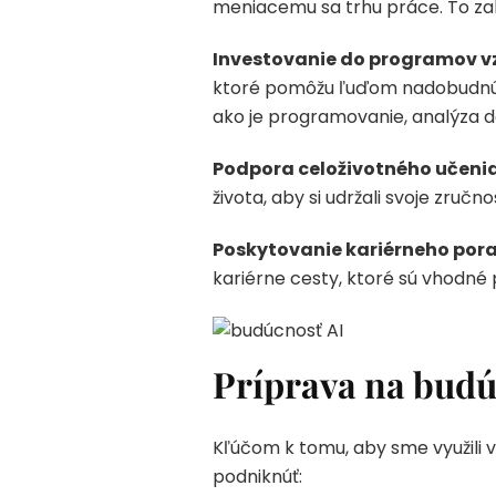
meniacemu sa trhu práce. To za
Investovanie do programov vz
ktoré pomôžu ľuďom nadobudnúť z
ako je programovanie, analýza dát
Podpora celoživotného učenia
života, aby si udržali svoje zručn
Poskytovanie kariérneho por
kariérne cesty, ktoré sú vhodné 
Príprava na budú
Kľúčom k tomu, aby sme využili vý
podniknúť: