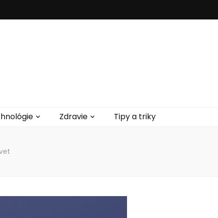
hnológie
Zdravie
Tipy a triky
vet