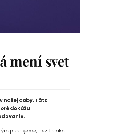
rá mení svet
v našej doby. Táto
toré dokážu
odovanie.
kým pracujeme, cez to, ako