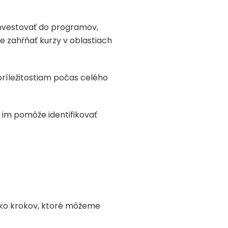
investovať do programov,
 zahŕňať kurzy v oblastiach
príležitostiam počas celého
 im pomôže identifikovať
ekoľko krokov, ktoré môžeme