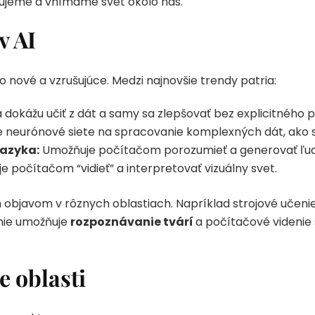
ikujeme a vnímame svet okolo nás.
v AI
čo nové a vzrušujúce. Medzi najnovšie trendy patria:
 dokážu učiť z dát a samy sa zlepšovať bez explicitného
 neurónové siete na spracovanie komplexných dát, ako s
jazyka:
Umožňuje počítačom porozumieť a generovať ľuds
 počítačom “vidieť” a interpretovať vizuálny svet.
objavom v rôznych oblastiach. Napríklad strojové učeni
enie umožňuje
rozpoznávanie tvárí
a počítačové videnie 
e oblasti