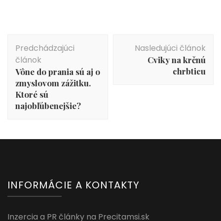
Navigácia
Predchádzajúci
Nasledujúci článok
v
článok
Cviky na krčnú
článku
chrbticu
Vône do prania sú aj o
zmyslovom zážitku.
Ktoré sú
najobľúbenejšie?
INFORMÁCIE A KONTAKTY
Inzercia a PR články na Precitamsi.sk