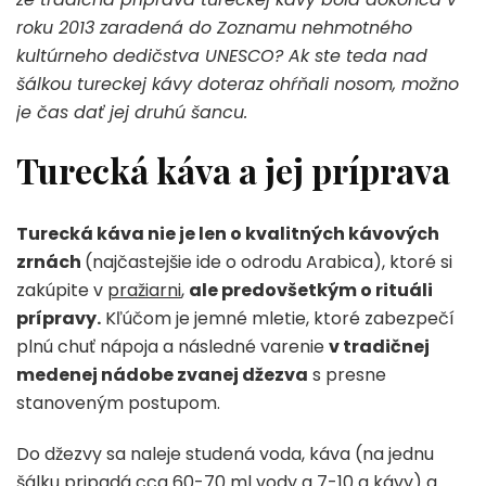
roku 2013 zaradená do Zoznamu nehmotného
kultúrneho dedičstva UNESCO? Ak ste teda nad
šálkou tureckej kávy doteraz ohŕňali nosom, možno
je čas dať jej druhú šancu.
Turecká káva a jej príprava
Turecká káva nie je len o kvalitných kávových
zrnách
(najčastejšie ide o odrodu Arabica), ktoré si
zakúpite v
pražiarni
,
ale predovšetkým o rituáli
prípravy.
Kľúčom je jemné mletie, ktoré zabezpečí
plnú chuť nápoja a následné varenie
v tradičnej
medenej nádobe zvanej džezva
s presne
stanoveným postupom.
Do džezvy sa naleje studená voda, káva (na jednu
šálku pripadá cca 60-70 ml vody a 7-10 g kávy) a