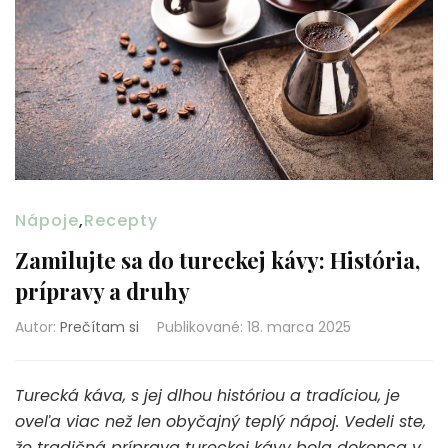
Nápoje
,
Recepty
Zamilujte sa do tureckej kávy: História,
prípravy a druhy
Autor:
Prečítam si
Publikované
:
18. marca 2025
Turecká káva, s jej dlhou históriou a tradíciou, je
oveľa viac než len obyčajný teplý nápoj. Vedeli ste,
že tradičná príprava tureckej kávy bola dokonca v