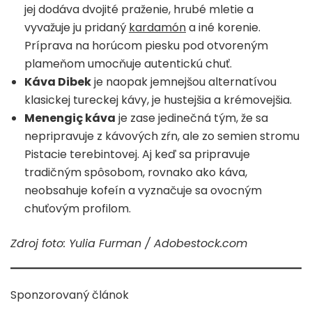
jej dodáva dvojité praženie, hrubé mletie a
vyvažuje ju pridaný
kardamón
a iné korenie.
Príprava na horúcom piesku pod otvoreným
plameňom umocňuje autentickú chuť.
Káva Dibek
je naopak jemnejšou alternatívou
klasickej tureckej kávy, je hustejšia a krémovejšia.
Menengiç káva
je zase jedinečná tým, že sa
nepripravuje z kávových zŕn, ale zo semien stromu
Pistacie terebintovej. Aj keď sa pripravuje
tradičným spôsobom, rovnako ako káva,
neobsahuje kofeín a vyznačuje sa ovocným
chuťovým profilom.
Zdroj foto: Yulia Furman / Adobestock.com
Sponzorovaný článok