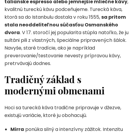
talianske espresso alebo jemnejšie mliečne kávy
,
kvalitnú tureckú kávu podceňujeme. Turecká káva,
ktorá sa do Istanbulu dostala v roku 1555,
sa pritom
stala neoddeliteľnou súčasťou Osmanského
dvora
. V 17. storočí jej popularita stúpla natoľko, že ju
sultáni pili z vlastných, špeciálne pripravených šálok.
Navyše, staré tradície, ako je napríklad
preverovanie/testovanie nevesty prípravou kávy,
pretrvávajú dodnes.
Tradičný základ s
modernými obmenami
Hoci sa turecká káva tradične pripravuje v džezve,
existujú variácie, ktoré ju obohacujú.
Mirra
ponúka silný a intenzívny zážitok. Intenzitu