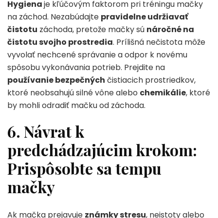
Hygiena
je kľúčovým faktorom pri tréningu mačky
na záchod. Nezabúdajte
pravidelne udržiavať
čistotu
záchoda, pretože mačky sú
náročné na
čistotu svojho prostredia
. Prílišná nečistota môže
vyvolať nechcené správanie a odpor k novému
spôsobu vykonávania potrieb. Prejdite na
používanie bezpečných
čistiacich prostriedkov,
ktoré neobsahujú silné vône alebo
chemikálie
, ktoré
by mohli odradiť mačku od záchoda.
6. Návrat k
predchádzajúcim krokom:
Prispôsobte sa tempu
mačky
Ak mačka prejavuje
známky stresu
, neistoty alebo