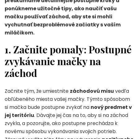
preskúmame detailnejšie postupné kroky a
ponúkneme užitočné tipy, ako naučiť vašu
mačku používať záchod, aby ste si mohli
vychutnať bezproblémové začiatky s vaším
miláčikom.
1. Začnite pomaly: Postupné
zvykávanie mačky na
záchod
Začnite tým, že umiestnite
záchodovú misu
vedľa
obľúbeného miesta vašej mačky. Týmto spôsobom
si mačka bude postupne zvykať na
nový predmet v
jej teritóriu
. Dávajte jej čas na to, aby si na záchod
zvykla, a pozorujte, ako postupne prechádza k
novému spôsobu vykonávania svojich potrieb.