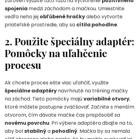
Zároveň využite túto fázu na vytvorenie
pozitívneho
spojenia
medzi záchodom a mačkou. Umiestnite
vedľa neho jej
obľúbené hračky
alebo vytvorte
priateľské prostredie, aby sa
cítila pohodlne
.
2. Použite špeciálny adaptér:
Pomôcky na uľahčenie
procesu
Ak chcete proces ešte viac uľahčiť, využite
špeciálne adaptéry
navrhnuté na tréning mačky
na záchod. Tieto pomôcky majú
variabilné otvory
,
ktoré môžete postupne zväčšovať. Začnite s menším
otvorom, čím dávate mačke čas prispôsobiť sa
novému povrchu
. Pri výbere adaptéra dbajte na to,
aby bol
stabilný
a
pohodlný
. Mačka by sa nemala