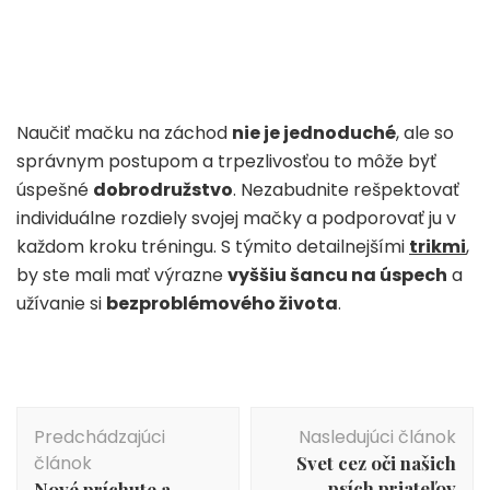
Naučiť mačku na záchod
nie je jednoduché
, ale so
správnym postupom a trpezlivosťou to môže byť
úspešné
dobrodružstvo
. Nezabudnite rešpektovať
individuálne rozdiely svojej mačky a podporovať ju v
každom kroku tréningu. S týmito detailnejšími
trikmi
,
by ste mali mať výrazne
vyššiu šancu na úspech
a
užívanie si
bezproblémového života
.
Navigácia
Predchádzajúci
Nasledujúci článok
v
článok
Svet cez oči našich
článku
psích priateľov
Nové príchute a