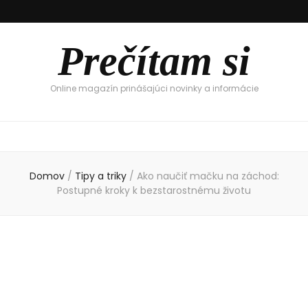
Prečítam si
Online magazín prinášajúci novinky a informácie
Domov
/
Tipy a triky
/
Ako naučiť mačku na záchod:
Postupné kroky k bezstarostnému životu