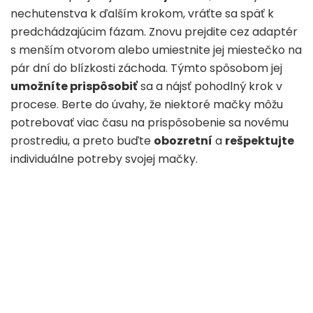
nechutenstva k ďalším krokom, vráťte sa späť k
predchádzajúcim fázam. Znovu prejdite cez adaptér
s menším otvorom alebo umiestnite jej miestečko na
pár dní do blízkosti záchoda. Týmto spôsobom jej
umožníte prispôsobiť
sa a nájsť pohodlný krok v
procese. Berte do úvahy, že niektoré mačky môžu
potrebovať viac času na prispôsobenie sa novému
prostrediu, a preto buďte
obozretní
a
rešpektujte
individuálne potreby svojej mačky.