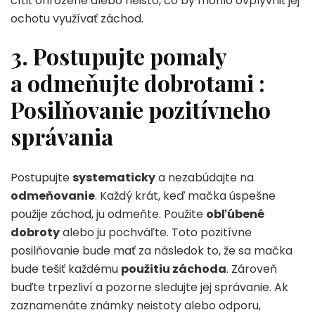
cítiť ohrozene alebo neisto, čo by mohlo ovplyvniť jej
ochotu využívať záchod.
3. Postupujte pomaly
a odmeňujte dobrotami :
Posilňovanie pozitívneho
správania
Postupujte
systematicky
a nezabúdajte na
odmeňovanie
. Každý krát, keď mačka úspešne
použije záchod, ju odmeňte. Použite
obľúbené
dobroty
alebo ju pochváľte. Toto pozitívne
posilňovanie bude mať za následok to, že sa mačka
bude tešiť každému
použitiu záchoda
. Zároveň
buďte trpezliví a pozorne sledujte jej správanie. Ak
zaznamenáte známky neistoty alebo odporu,