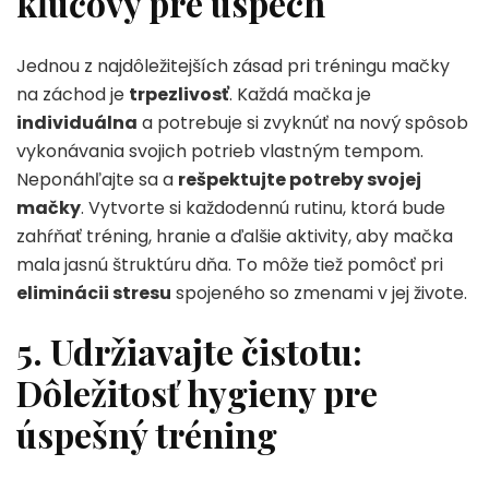
kľúčový pre úspech
Jednou z najdôležitejších zásad pri tréningu mačky
na záchod je
trpezlivosť
. Každá mačka je
individuálna
a potrebuje si zvyknúť na nový spôsob
vykonávania svojich potrieb vlastným tempom.
Neponáhľajte sa a
rešpektujte potreby svojej
mačky
. Vytvorte si každodennú rutinu, ktorá bude
zahŕňať tréning, hranie a ďalšie aktivity, aby mačka
mala jasnú štruktúru dňa. To môže tiež pomôcť pri
eliminácii stresu
spojeného so zmenami v jej živote.
5. Udržiavajte čistotu:
Dôležitosť hygieny pre
úspešný tréning