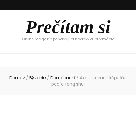
Prečítam si
Online magazín prinášajúci novinky a informácie
Domov
/
Bývanie
/
Domácnosť
/
Ako si zariadiť kúpeľňu
podľa feng shui