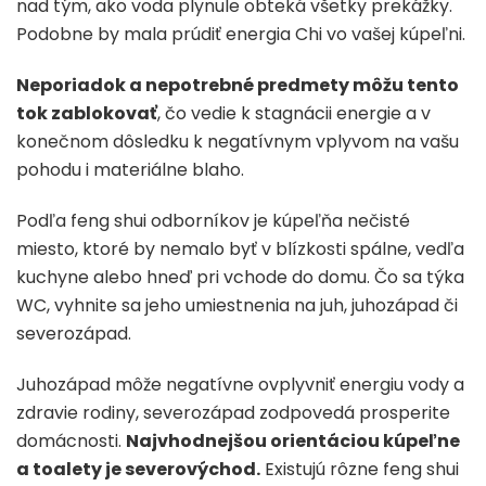
nad tým, ako voda plynule obteká všetky prekážky.
Podobne by mala prúdiť energia Chi vo vašej kúpeľni.
Neporiadok a nepotrebné predmety môžu tento
tok zablokovať
, čo vedie k stagnácii energie a v
konečnom dôsledku k negatívnym vplyvom na vašu
pohodu i materiálne blaho.
Podľa feng shui odborníkov je kúpeľňa nečisté
miesto, ktoré by nemalo byť v blízkosti spálne, vedľa
kuchyne alebo hneď pri vchode do domu. Čo sa týka
WC, vyhnite sa jeho umiestnenia na juh, juhozápad či
severozápad.
Juhozápad môže negatívne ovplyvniť energiu vody a
zdravie rodiny, severozápad zodpovedá prosperite
domácnosti.
Najvhodnejšou orientáciou kúpeľne
a toalety je severovýchod.
Existujú rôzne feng shui