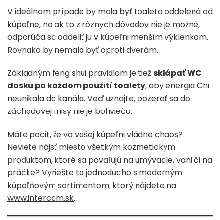
V ideálnom prípade by mala byť toaleta oddelená od
kúpeľne, no ak to z rôznych dôvodov nie je možné,
odporúča sa oddeliť ju v kúpeľni menším výklenkom.
Rovnako by nemala byť oproti dverám.
Základným feng shui pravidlom je tiež
sklápať WC
dosku po každom použití toalety
, aby energia Chi
neunikala do kanála. Veď uznajte, pozerať sa do
záchodovej misy nie je bohviečo.
Máte pocit, že vo vašej kúpeľni vládne chaos?
Neviete nájsť miesto všetkým kozmetickým
produktom, ktoré sa povaľujú na umývadle, vani či na
práčke? Vyriešte to jednoducho s moderným
kúpeľňovým sortimentom, ktorý nájdete na
www.intercom.sk
.