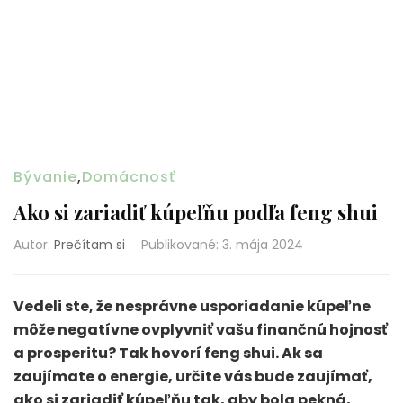
Bývanie
,
Domácnosť
Ako si zariadiť kúpeľňu podľa feng shui
Autor:
Prečítam si
Publikované
:
3. mája 2024
Vedeli ste, že nesprávne usporiadanie kúpeľne
môže negatívne ovplyvniť vašu finančnú hojnosť
a prosperitu? Tak hovorí feng shui. Ak sa
zaujímate o energie, určite vás bude zaujímať,
ako si zariadiť kúpeľňu tak, aby bola pekná,