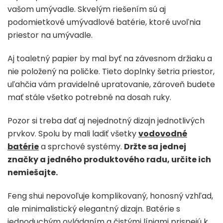
vašom umývadle. Skvelým riešením sú aj
podomietkové umývadlové batérie, ktoré uvoľnia
priestor na umývadle.
Aj toaletný papier by mal byť na závesnom držiaku a
nie položený na poličke. Tieto doplnky šetria priestor,
uľahčia vám pravidelné upratovanie, zároveň budete
mať stále všetko potrebné na dosah ruky.
Pozor si treba dať aj nejednotný dizajn jednotlivých
prvkov. Spolu by mali ladiť všetky
vodovodné
batérie
a sprchové systémy.
Držte sa jednej
značky a jedného produktového radu, určite ich
nemiešajte.
Feng shui nepovoľuje komplikovaný, honosný vzhľad,
ale minimalistický elegantný dizajn. Batérie s
jednoduchým ovládaním a čistými líniami prispejú k