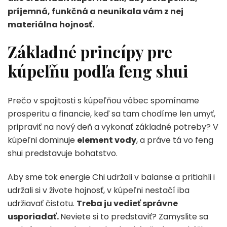
príjemná, funkčná a neunikala vám z nej
materiálna hojnosť.
Základné princípy pre
kúpeľňu podľa feng shui
Prečo v spojitosti s kúpeľňou vôbec spomíname
prosperitu a financie, keď sa tam chodíme len umyť,
pripraviť na nový deň a vykonať základné potreby? V
kúpeľni dominuje
element vody
, a práve tá vo feng
shui predstavuje bohatstvo.
Aby sme tok energie Chi udržali v balanse a pritiahli i
udržali si v živote hojnosť, v kúpeľni nestačí iba
udržiavať čistotu.
Treba ju vedieť správne
usporiadať.
Neviete si to predstaviť? Zamyslite sa