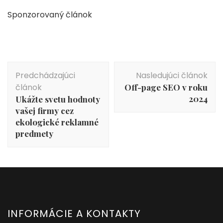
Sponzorovaný článok
Navigácia
Predchádzajúci
Nasledujúci článok
v
článok
Off-page SEO v roku
článku
2024
Ukážte svetu hodnoty
vašej firmy cez
ekologické reklamné
predmety
INFORMÁCIE A KONTAKTY