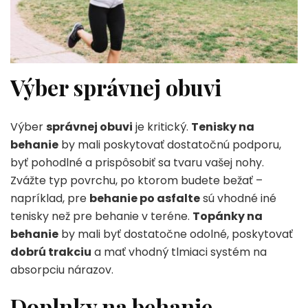
Výber správnej obuvi
Výber
správnej obuvi
je kritický.
Tenisky na
behanie
by mali poskytovať dostatočnú podporu,
byť pohodlné a prispôsobiť sa tvaru vašej nohy.
Zvážte typ povrchu, po ktorom budete bežať –
napríklad, pre
behanie po asfalte
sú vhodné iné
tenisky než pre behanie v teréne.
Topánky na
behanie
by mali byť dostatočne odolné, poskytovať
dobrú trakciu
a mať vhodný tlmiaci systém na
absorpciu nárazov.
Doplnky na behanie