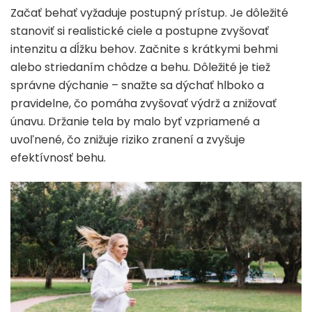
Začať behať vyžaduje postupný prístup. Je dôležité
stanoviť si realistické ciele a postupne zvyšovať
intenzitu a dĺžku behov. Začnite s krátkymi behmi
alebo striedaním chôdze a behu. Dôležité je tiež
správne dýchanie – snažte sa dýchať hlboko a
pravidelne, čo pomáha zvyšovať výdrž a znižovať
únavu. Držanie tela by malo byť vzpriamené a
uvoľnené, čo znižuje riziko zranení a zvyšuje
efektívnosť behu.