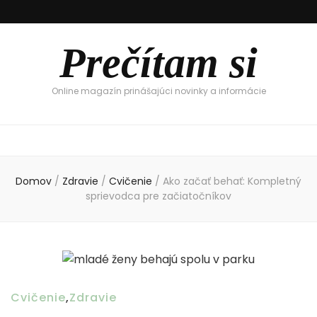
Prečítam si
Online magazín prinášajúci novinky a informácie
Domov
/
Zdravie
/
Cvičenie
/
Ako začať behať: Kompletný
sprievodca pre začiatočníkov
Cvičenie
,
Zdravie