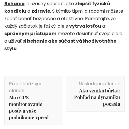
Behanie
je úžasný spôsob, ako
zlepšiť fyzickú
kondíciu
a
zdravie
. S týmito tipmi a radami môžete
začať behať bezpečne a efektívne. Pamätajte, že
každý začiatok je ťažký, ale s
vytrvalosťou
a
správnym prístupom
môžete dosiahnuť svoje ciele
a užívať si
behanie ako súčasť vášho životného
štýlu
.
Navigácia
Predchádzajúci
Nasledujúci článok
v
článok
Ako vzniká búrka:
článku
Pohľad na dynamiku
Ako GPS
počasia
monitorovanie
posúva vaše
podnikanie vpred