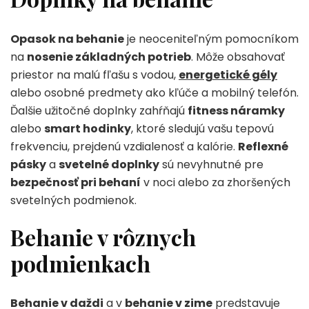
Opasok na behanie
je neoceniteľným pomocníkom
na
nosenie základných potrieb
. Môže obsahovať
priestor na malú fľašu s vodou,
energetické gély
alebo osobné predmety ako kľúče a mobilný telefón.
Ďalšie užitočné doplnky zahŕňajú
fitness náramky
alebo
smart hodinky
, ktoré sledujú vašu tepovú
frekvenciu, prejdenú vzdialenosť a kalórie.
Reflexné
pásky
a
svetelné doplnky
sú nevyhnutné pre
bezpečnosť pri behaní
v noci alebo za zhoršených
svetelných podmienok.
Behanie v rôznych
podmienkach
Behanie v daždi
a v
behanie v zime
predstavuje