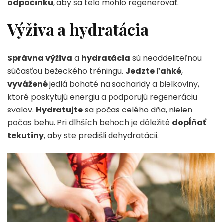
odpočinku
, aby sa telo mohlo regenerovať.
Výživa a hydratácia
Správna výživa
a
hydratácia
sú neoddeliteľnou
súčasťou bežeckého tréningu.
Jedzte ľahké
,
vyvážené
jedlá bohaté na sacharidy a bielkoviny,
ktoré poskytujú energiu a podporujú regeneráciu
svalov.
Hydratujte
sa počas celého dňa, nielen
počas behu. Pri dlhších behoch je dôležité
dopĺňať
tekutiny
, aby ste predišli dehydratácii.