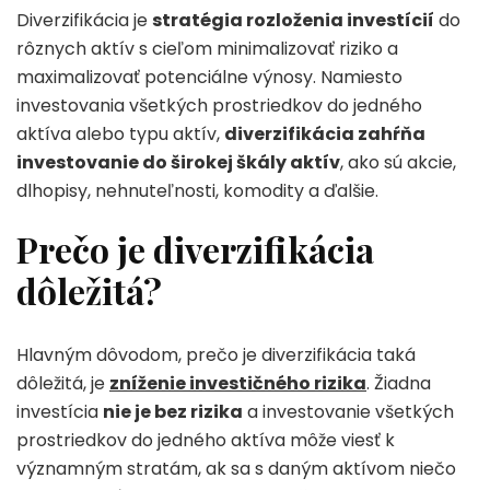
Diverzifikácia je
stratégia rozloženia investícií
do
rôznych aktív s cieľom minimalizovať riziko a
maximalizovať potenciálne výnosy. Namiesto
investovania všetkých prostriedkov do jedného
aktíva alebo typu aktív,
diverzifikácia zahŕňa
investovanie do širokej škály aktív
, ako sú akcie,
dlhopisy, nehnuteľnosti, komodity a ďalšie.
Prečo je diverzifikácia
dôležitá?
Hlavným dôvodom, prečo je diverzifikácia taká
dôležitá, je
zníženie investičného rizika
. Žiadna
investícia
nie je bez rizika
a investovanie všetkých
prostriedkov do jedného aktíva môže viesť k
významným stratám, ak sa s daným aktívom niečo