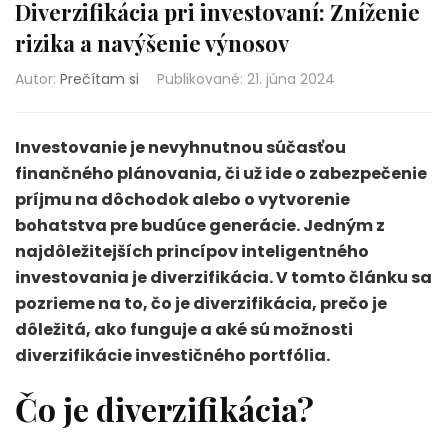
Diverzifikácia pri investovaní: Zníženie
rizika a navýšenie výnosov
Autor:
Prečítam si
Publikované
:
21. júna 2024
Investovanie je nevyhnutnou súčasťou
finančného plánovania, či už ide o zabezpečenie
príjmu na dôchodok alebo o vytvorenie
bohatstva pre budúce generácie. Jedným z
najdôležitejších princípov inteligentného
investovania je diverzifikácia. V tomto článku sa
pozrieme na to, čo je diverzifikácia, prečo je
dôležitá, ako funguje a aké sú možnosti
diverzifikácie investičného portfólia.
Čo je diverzifikácia?