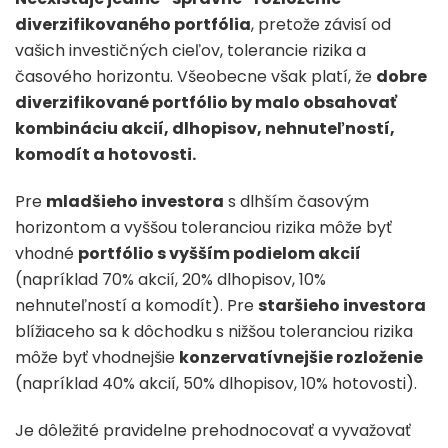
diverzifikovaného portfólia
, pretože závisí od
vašich investičných cieľov, tolerancie rizika a
časového horizontu. Všeobecne však platí, že
dobre
diverzifikované portfólio by malo obsahovať
kombináciu akcií, dlhopisov, nehnuteľností,
komodít a hotovosti.
Pre
mladšieho investora
s dlhším časovým
horizontom a vyššou toleranciou rizika môže byť
vhodné
portfólio s vyšším podielom akcií
(napríklad 70% akcií, 20% dlhopisov, 10%
nehnuteľností a komodít). Pre
staršieho investora
blížiaceho sa k dôchodku s nižšou toleranciou rizika
môže byť vhodnejšie
konzervatívnejšie rozloženie
(napríklad 40% akcií, 50% dlhopisov, 10% hotovosti).
Je dôležité pravidelne prehodnocovať a vyvažovať