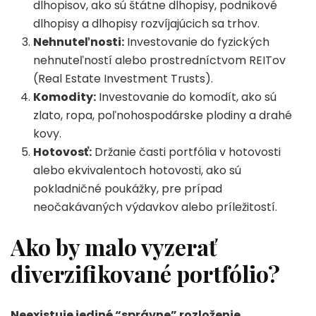
dlhopisov, ako sú štátne dlhopisy, podnikové
dlhopisy a dlhopisy rozvíjajúcich sa trhov.
Nehnuteľnosti:
Investovanie do fyzických
nehnuteľností alebo prostredníctvom REITov
(Real Estate Investment Trusts).
Komodity:
Investovanie do komodít, ako sú
zlato, ropa, poľnohospodárske plodiny a drahé
kovy.
Hotovosť:
Držanie časti portfólia v hotovosti
alebo ekvivalentoch hotovosti, ako sú
pokladničné poukážky, pre prípad
neočakávaných výdavkov alebo príležitostí.
Ako by malo vyzerať
diverzifikované portfólio?
Neexistuje jediné “správne” rozloženie