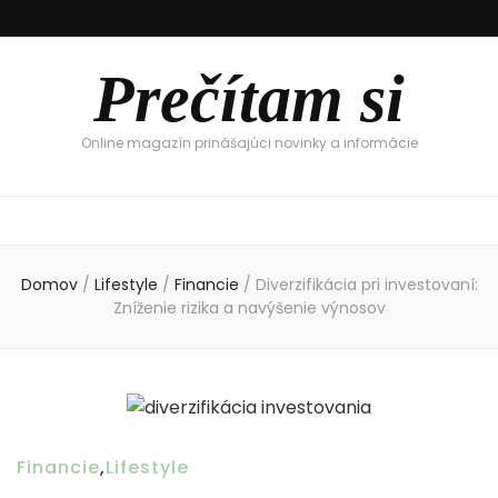
Prečítam si
Online magazín prinášajúci novinky a informácie
Domov
/
Lifestyle
/
Financie
/
Diverzifikácia pri investovaní:
Zníženie rizika a navýšenie výnosov
Financie
,
Lifestyle