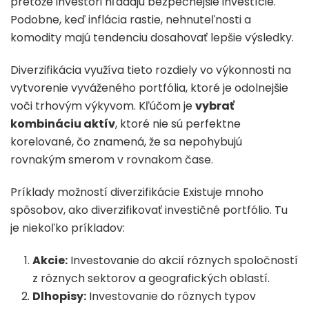
pretože investori hľadajú bezpečnejšie investície.
Podobne, keď inflácia rastie, nehnuteľnosti a
komodity majú tendenciu dosahovať lepšie výsledky.
Diverzifikácia využíva tieto rozdiely vo výkonnosti na
vytvorenie vyváženého portfólia, ktoré je odolnejšie
voči trhovým výkyvom. Kľúčom je
vybrať
kombináciu aktív
, ktoré nie sú perfektne
korelované, čo znamená, že sa nepohybujú
rovnakým smerom v rovnakom čase.
Príklady možností diverzifikácie Existuje mnoho
spôsobov, ako diverzifikovať investičné portfólio. Tu
je niekoľko príkladov:
Akcie:
Investovanie do akcií rôznych spoločností
z rôznych sektorov a geografických oblastí.
Dlhopisy:
Investovanie do rôznych typov