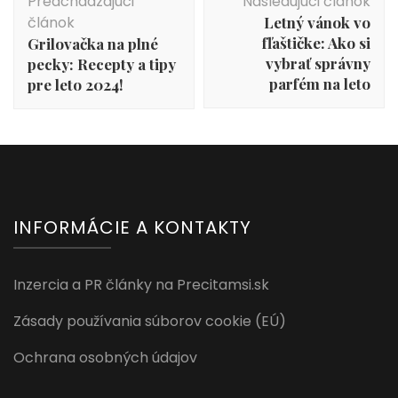
Predchádzajúci
Nasledujúci článok
v
článok
Letný vánok vo
článku
fľaštičke: Ako si
Grilovačka na plné
vybrať správny
pecky: Recepty a tipy
parfém na leto
pre leto 2024!
INFORMÁCIE A KONTAKTY
Inzercia a PR články na Precitamsi.sk
Zásady používania súborov cookie (EÚ)
Ochrana osobných údajov