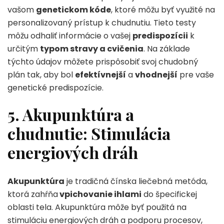
vašom
genetickom kóde
, ktoré môžu byť využité na
personalizovaný prístup k chudnutiu. Tieto testy
môžu odhaliť informácie o vašej
predispozícii
k
určitým
typom stravy a cvičenia
. Na základe
týchto údajov môžete prispôsobiť svoj chudobný
plán tak, aby bol
efektívnejší
a
vhodnejší
pre vaše
genetické predispozície.
5. Akupunktúra a
chudnutie: Stimulácia
energiových dráh
Akupunktúra
je tradičná čínska liečebná metóda,
ktorá zahŕňa
vpichovanie ihlami
do špecifickej
oblasti tela. Akupunktúra môže byť použitá na
stimuláciu energiových dráh a podporu procesov,