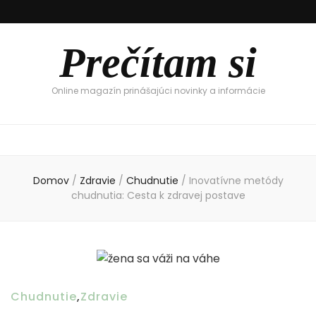
Prečítam si
Online magazín prinášajúci novinky a informácie
Domov
/
Zdravie
/
Chudnutie
/
Inovatívne metódy
chudnutia: Cesta k zdravej postave
Chudnutie
,
Zdravie