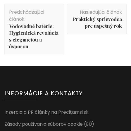
Navigácia
Predchádzajúci
Nasledujúci článok
v
článok
Praktický sprievodca
článku
pre úspešný rok
Vodovodné batérie:
Hygienická revolúcia
s eleganciou a
úsporou
INFORMÁCIE A KONTAKTY
Inzercia a PR články na Precitamsi.sk
Zásady používania súborov cookie (EÚ)