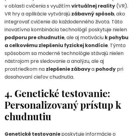
v oblasti cvičenia s využitím
virtuálnej reality
(VR).
VR hry a aplikácie vytvárajú
zábavný
spôsob
, ako
integrovať cvičenie do každodenného života. Táto
inovatívna kombinácia technológií poskytuje nielen
podporu pre chudnutie
, ale aj motiváciu
k pohybu
a celkovému zlepšeniu fyzickej kondície
. Týmto
spôsobom sa moderné technológie stávajú nielen
nástrojom pre sledovanie a analýzu, ale aj
prostriedkom na
zlepšenie zábavy
a
pohody
pri
dosahovaní cieľov chudnutia.
4. Genetické testovanie:
Personalizovaný prístup k
chudnutiu
Genetické testovanie
poskytuje informácie o