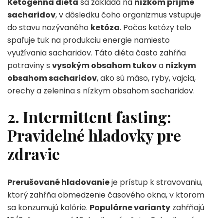
Ketogénna diéta
sa zakladá na
nízkom príjme
sacharidov
, v dôsledku čoho organizmus vstupuje
do stavu nazývaného
ketóza
. Počas ketózy telo
spaľuje tuk na produkciu energie namiesto
využívania sacharidov. Táto diéta často zahŕňa
potraviny s
vysokým obsahom tukov
a
nízkym
obsahom sacharidov
, ako sú mäso, ryby, vajcia,
orechy a zelenina s nízkym obsahom sacharidov.
2. Intermittent fasting:
Pravidelné hladovky pre
zdravie
Prerušované hladovanie
je prístup k stravovaniu,
ktorý zahŕňa obmedzenie časového okna, v ktorom
sa konzumujú kalórie.
Populárne varianty
zahŕňajú