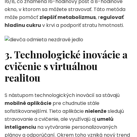
16/8, čo znamená 16-hodinový pôst a 8-hodinové
okno, v ktorom sa môžete stravovať. Táto metóda
môže pomôcť
zlepšiť metabolizmus
, r
egulovať
hladinu cukru
v krvi a podporiť stratu hmotnosti.
3. Technologické inovácie a
cvičenie s virtuálnou
realitou
S nástupom technologických inovácií sa stávajú
mobilné aplikácie
pre chudnutie stále
sofistikovanejšími. Tieto aplikácie
nielenže
sledujú
stravovanie a cvičenie, ale využívajú aj
umelú
inteligenciu
na vytváranie personalizovaných
plánov a odporúčaní. Okrem toho vzniká nový trend