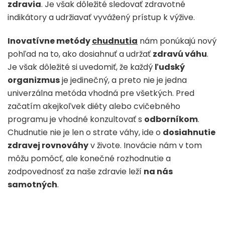
zdravia
. Je však dôležité sledovať zdravotné
indikátory a udržiavať vyvážený prístup k výžive.
Inovatívne metódy
chudnutia
nám ponúkajú nový
pohľad na to, ako dosiahnuť a udržať
zdravú váhu
.
Je však dôležité si uvedomiť, že každý
ľudský
organizmus
je jedinečný, a preto nie je jedna
univerzálna metóda vhodná pre všetkých. Pred
začatím akejkoľvek diéty alebo cvičebného
programu je vhodné konzultovať s
odborníkom
.
Chudnutie nie je len o strate váhy, ide o
dosiahnutie
zdravej rovnováhy
v živote. Inovácie nám v tom
môžu pomôcť, ale konečné rozhodnutie a
zodpovednosť za naše zdravie leží
na nás
samotných
.