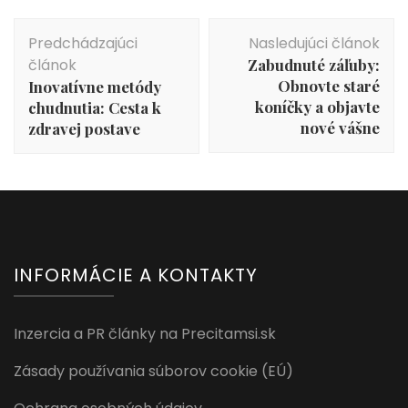
Navigácia
Predchádzajúci
Nasledujúci článok
v
článok
Zabudnuté záľuby:
článku
Obnovte staré
Inovatívne metódy
koníčky a objavte
chudnutia: Cesta k
nové vášne
zdravej postave
INFORMÁCIE A KONTAKTY
Inzercia a PR články na Precitamsi.sk
Zásady používania súborov cookie (EÚ)