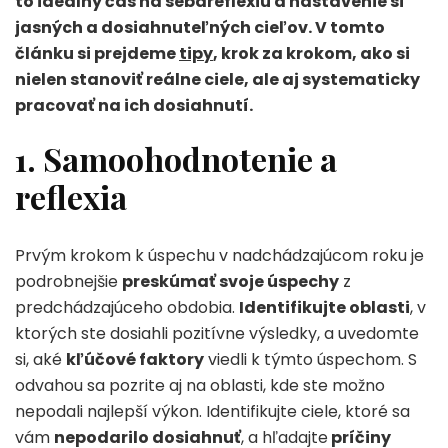
to ideálny čas na sebareflexiu a nastavenie si
jasných a dosiahnuteľných cieľov. V tomto
článku si prejdeme
tipy
, krok za krokom, ako si
nielen stanoviť reálne ciele, ale aj systematicky
pracovať na ich dosiahnutí.
1. Samoohodnotenie a
reflexia
Prvým krokom k úspechu v nadchádzajúcom roku je
podrobnejšie
preskúmať svoje úspechy
z
predchádzajúceho obdobia.
Identifikujte oblasti
, v
ktorých ste dosiahli pozitívne výsledky, a uvedomte
si, aké
kľúčové faktory
viedli k týmto úspechom. S
odvahou sa pozrite aj na oblasti, kde ste možno
nepodali najlepší výkon. Identifikujte ciele, ktoré sa
vám
nepodarilo dosiahnuť
, a hľadajte
príčiny