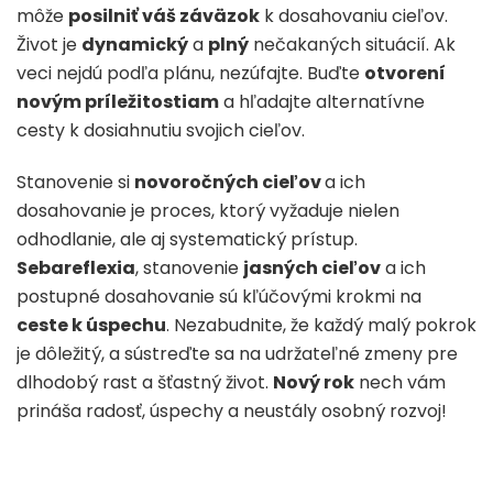
môže
posilniť váš záväzok
k dosahovaniu cieľov.
Život je
dynamický
a
plný
nečakaných situácií. Ak
veci nejdú podľa plánu, nezúfajte. Buďte
otvorení
novým príležitostiam
a hľadajte alternatívne
cesty k dosiahnutiu svojich cieľov.
Stanovenie si
novoročných cieľov
a ich
dosahovanie je proces, ktorý vyžaduje nielen
odhodlanie, ale aj systematický prístup.
Sebareflexia
, stanovenie
jasných cieľov
a ich
postupné dosahovanie sú kľúčovými krokmi na
ceste k úspechu
. Nezabudnite, že každý malý pokrok
je dôležitý, a sústreďte sa na udržateľné zmeny pre
dlhodobý rast a šťastný život.
Nový rok
nech vám
prináša radosť, úspechy a neustály osobný rozvoj!