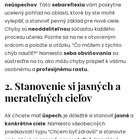
neúspechov
. Táto
sebareflexia
vám poskytne
ucelený pohľad na oblasti, ktoré by ste mohli
vylepšiť, a stanoviť pevný základ pre nové ciele.
Chyby sú
neoddeliteľnou
súčasťou každého
procesu učenia. Pozrite sa na ne s otvoreným
srdcom a položte si otázku, “Čo môžem z týchto
chýb naučiť?” Namiesto
seba obviňovania
sa
sústreďte na to, ako môžu chyby prispieť k vášmu
osobnému a
profesijnému rastu.
2. Stanovenie si jasných a
merateľných cieľov
Ak chcete mať
úspech
, je dôležité si stanoviť
jasné
a
konkrétne ciele
. Namiesto všeobecných
predsavzatí typu “Chcem byť zdravší” si stanovte