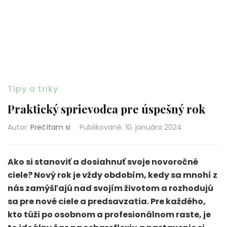
Tipy a triky
Praktický sprievodca pre úspešný rok
Autor:
Prečítam si
Publikované
:
10. januára 2024
Ako si stanoviť a dosiahnuť svoje novoročné
ciele? Nový rok je vždy obdobím, kedy sa mnohí z
nás zamýšľajú nad svojím životom a rozhodujú
sa pre nové ciele a predsavzatia. Pre každého,
kto túži po osobnom a profesionálnom raste, je