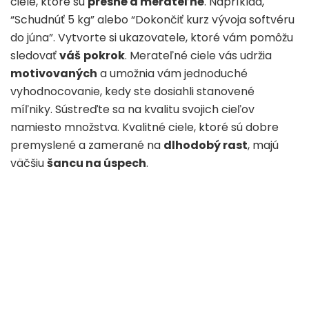
ciele, ktoré sú
presné a merateľné
. Napríklad,
“Schudnúť 5 kg” alebo “Dokončiť kurz vývoja softvéru
do júna”. Vytvorte si ukazovatele, ktoré vám pomôžu
sledovať
váš
pokrok
. Merateľné ciele vás udržia
motivovaných
a umožnia vám jednoduché
vyhodnocovanie, kedy ste dosiahli stanovené
míľniky. Sústreďte sa na kvalitu svojich cieľov
namiesto množstva. Kvalitné ciele, ktoré sú dobre
premyslené a zamerané na
dlhodobý rast
, majú
väčšiu
šancu na úspech
.