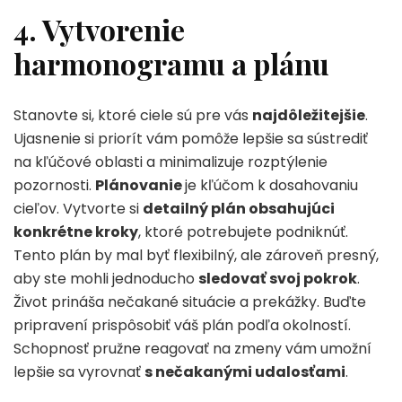
4. Vytvorenie
harmonogramu a plánu
Stanovte si, ktoré ciele sú pre vás
najdôležitejšie
.
Ujasnenie si priorít vám pomôže lepšie sa sústrediť
na kľúčové oblasti a minimalizuje rozptýlenie
pozornosti.
Plánovanie
je kľúčom k dosahovaniu
cieľov. Vytvorte si
detailný plán obsahujúci
konkrétne kroky
, ktoré potrebujete podniknúť.
Tento plán by mal byť flexibilný, ale zároveň presný,
aby ste mohli jednoducho
sledovať svoj pokrok
.
Život prináša nečakané situácie a prekážky. Buďte
pripravení prispôsobiť váš plán podľa okolností.
Schopnosť pružne reagovať na zmeny vám umožní
lepšie sa vyrovnať
s nečakanými udalosťami
.