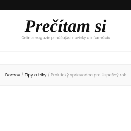
Prečítam si
Online magazín prinášajúci novinky a informácie
Domov
/
Tipy a triky
/
Praktický sprievodca pre úspešný rok