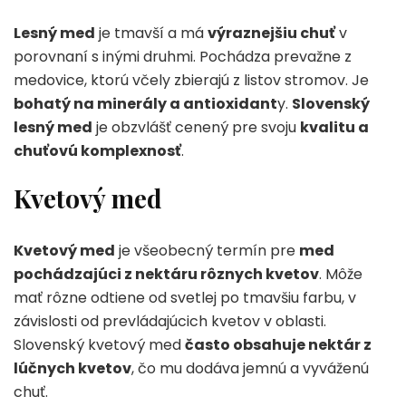
Lesný med
je tmavší a má
výraznejšiu chuť
v
porovnaní s inými druhmi. Pochádza prevažne z
medovice, ktorú včely zbierajú z listov stromov. Je
bohatý na minerály a antioxidant
y.
Slovenský
lesný med
je obzvlášť cenený pre svoju
kvalitu a
chuťovú komplexnosť
.
Kvetový med
Kvetový med
je všeobecný termín pre
med
pochádzajúci z nektáru rôznych kvetov
. Môže
mať rôzne odtiene od svetlej po tmavšiu farbu, v
závislosti od prevládajúcich kvetov v oblasti.
Slovenský kvetový med
často obsahuje nektár z
lúčnych kvetov
, čo mu dodáva jemnú a vyváženú
chuť.