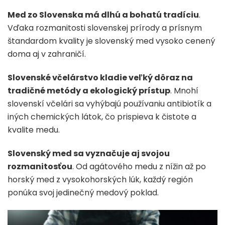
Med zo Slovenska má dlhú a bohatú tradíciu
.
Vďaka rozmanitosti slovenskej prírody a prísnym
štandardom kvality je slovenský med vysoko cenený
doma aj v zahraničí.
Slovenské včelárstvo kladie veľký dôraz na
tradičné metódy a ekologický prístup
. Mnohí
slovenskí včelári sa vyhýbajú používaniu antibiotík a
iných chemických látok, čo prispieva k čistote a
kvalite medu.
Slovenský med sa vyznačuje aj svojou
rozmanitosťou
. Od agátového medu z nížin až po
horský med z vysokohorských lúk, každý región
ponúka svoj jedinečný medový poklad.