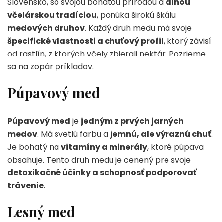
Slovensko, so svojou bohatou prírodou a
dlhou
včelárskou tradíciou
, ponúka širokú škálu
medových druhov
. Každý druh medu má svoje
špecifické vlastnosti a chuťový profil
, ktorý závisí
od rastlín, z ktorých včely zbierali nektár. Pozrieme
sa na zopár príkladov.
Púpavový med
Púpavový med
je
jedným z prvých jarných
medov
. Má svetlú farbu a
jemnú, ale výraznú chuť
.
Je bohatý na
vitamíny a minerály
, ktoré púpava
obsahuje. Tento druh medu je cenený pre svoje
detoxikačné účinky a schopnosť podporovať
trávenie
.
Lesný med