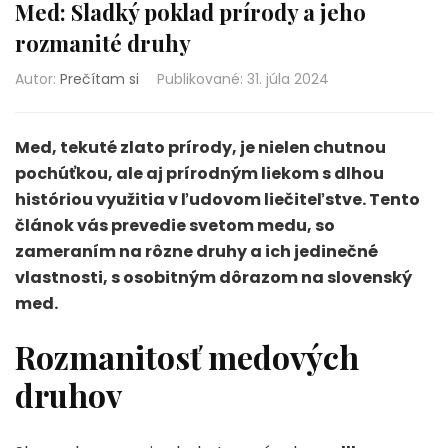
Med: Sladký poklad prírody a jeho
rozmanité druhy
Autor:
Prečítam si
Publikované
:
31. júla 2024
Med, tekuté zlato prírody, je nielen chutnou
pochúťkou, ale aj prírodným liekom s dlhou
históriou využitia v ľudovom liečiteľstve. Tento
článok vás prevedie svetom medu, so
zameraním na rôzne druhy a ich jedinečné
vlastnosti, s osobitným dôrazom na slovenský
med.
Rozmanitosť medových
druhov