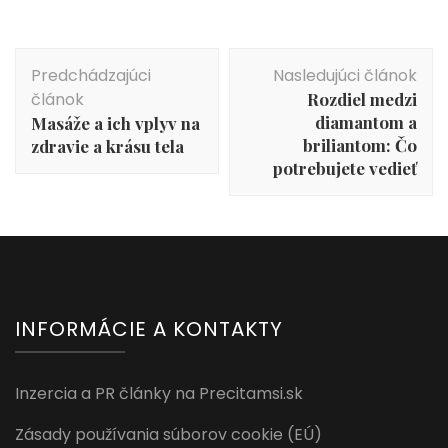
Navigácia
Predchádzajúci
Nasledujúci článok
v
článok
Rozdiel medzi
článku
diamantom a
Masáže a ich vplyv na
briliantom: Čo
zdravie a krásu tela
potrebujete vedieť
INFORMÁCIE A KONTAKTY
Inzercia a PR články na Precitamsi.sk
Zásady používania súborov cookie (EÚ)