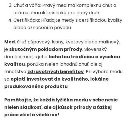
Chuť a vôňa: Pravý med má komplexnú chuť a
arómu charakteristickú pre daný druh.
Certifikácia: Hľadajte medy s certifikáciou kvality
alebo označením pôvodu.
Med
, či už púpavový, lesný, kvetový alebo malinový,
je
skutočným pokladom prírody
. Slovenský
domáci med, s jeho
bohatou tradíciou a vysokou
kvalitou
, ponúka nielen lahodnú chuť, ale aj
množstvo
zdravotných benefitov
. Pri výbere medu
sa
oplatí investovať do kvalitného, lokálne
produkovaného produktu
.
Pamätajte, že každá lyžička medu v sebe nesie
nielen sladkosť, ale aj kúsok prírody a ťažkej
práce včiel a včelárov!