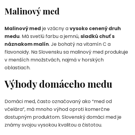
Malinový med
Malinový med
je vzácny a
vysoko cenený druh
medu
. Má svetlú farbu a jemnú,
sladkú chuť s
náznakom malín
. Je bohatý na vitamín C a
flavonoidy. Na Slovensku sa malinový med produkuje
v menších množstvách, najmä v horských
oblastiach.
Výhody domáceho medu
Domáci med, často označovaný ako “med od
včelára”, má mnoho výhod oproti komerčne
dostupným produktom. Slovenský domáci med je
známy svojou vysokou kvalitou a čistotou.