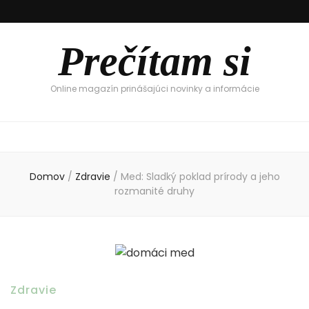
Prečítam si
Online magazín prinášajúci novinky a informácie
Domov
/
Zdravie
/
Med: Sladký poklad prírody a jeho
rozmanité druhy
Zdravie