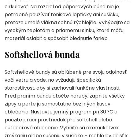
cirkulovať. Na rozdiel od páperových búnd nie je
potrebné používať tenisové loptičky ani sušičku,
pretože umelé vlákna schnú rýchlejšie. Vyhýbajte sa
vysokým teplotám a priamemu slnku, ktoré môžu
materiál oslabiť a spôsobiť blednutie farieb.
Softshellová bunda
Softshellové bundy sú obľúbené pre svoju odolnosť
voči vetru a vode, no vyžadujú špecifickú
starostlivosť, aby si zachovali funkčné vlastnosti.
Pred praním bundu otočte naruby, zapnite všetky
zipsy a perte ju samostatne bez iných kusov
oblečenia. Nastavte jemný program pri 30 °C a
použite prací prostriedok pre softshell alebo
outdoorové oblečenie. Vyhnite sa akémukoľvek
žmýkaniu alebo sušeniu v sušičke – mohlo by dôjsť k