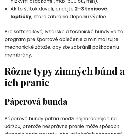
nízkymi otáčkami (max. 600 ot./min).
Ak to štítok dovolí, pridajte
2–3 tenisové
loptičky
, ktoré zabránia zlepeniu výplne.
Pre softshellové, lyžiarske a technické bundy voľte
program pre športové oblečenie a minimalizujte
mechanické záťaže, aby ste zabránili poškodeniu
membrány.
Rôzne typy zimných búnd a
ich pranie
Páperová bunda
Páperové bundy patria medzi najnáročnejšie na
údržbu, pretože nesprávne pranie môže spôsobiť