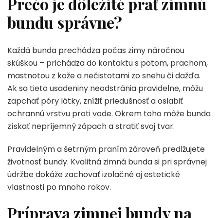
Prečo je dôležité prať zimnú
bundu správne?
Každá bunda prechádza počas zimy náročnou
skúškou – prichádza do kontaktu s potom, prachom,
mastnotou z kože a nečistotami zo snehu či dažďa.
Ak sa tieto usadeniny neodstránia pravidelne, môžu
zapchať póry látky, znížiť priedušnosť a oslabiť
ochrannú vrstvu proti vode. Okrem toho môže bunda
získať nepríjemný zápach a stratiť svoj tvar.
Pravidelným a šetrným praním zároveň predlžujete
životnosť bundy. Kvalitná zimná bunda si pri správnej
údržbe dokáže zachovať izolačné aj estetické
vlastnosti po mnoho rokov.
Príprava zimnej bundy na