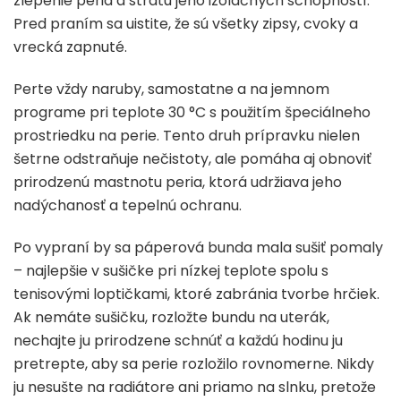
zlepenie peria a stratu jeho izolačných schopností.
Pred praním sa uistite, že sú všetky zipsy, cvoky a
vrecká zapnuté.
Perte vždy naruby, samostatne a na jemnom
programe pri teplote 30 °C s použitím špeciálneho
prostriedku na perie. Tento druh prípravku nielen
šetrne odstraňuje nečistoty, ale pomáha aj obnoviť
prirodzenú mastnotu peria, ktorá udržiava jeho
nadýchanosť a tepelnú ochranu.
Po vypraní by sa páperová bunda mala sušiť pomaly
– najlepšie v sušičke pri nízkej teplote spolu s
tenisovými loptičkami, ktoré zabránia tvorbe hrčiek.
Ak nemáte sušičku, rozložte bundu na uterák,
nechajte ju prirodzene schnúť a každú hodinu ju
pretrepte, aby sa perie rozložilo rovnomerne. Nikdy
ju nesušte na radiátore ani priamo na slnku, pretože