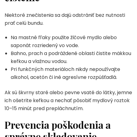
Niektoré znečistenia sa dajú odstrániť bez nutnosti
prať celú bundu.
Na mastné fľaky použite žlčové mydlo alebo
saponát rozriedený vo vode.
Bahno, prach a podráždené oblasti čistite mäkkou
kefkou a vlažnou vodou.
Pri funkčných materiáloch nikdy nepoužívajte
alkohol, acetón či iné agresívne rozpúšťadlá.
Ak sú škvrny staré alebo pevne vsaté do látky, jemne
ich ošetrite kefkou a nechať pôsobiť mydlový roztok
10–15 minút pred prepláchnutím.
Prevencia poškodenia a
správne skladovanie