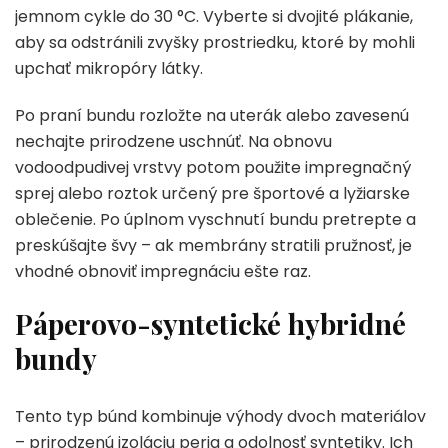
jemnom cykle do 30 °C. Vyberte si dvojité plákanie,
aby sa odstránili zvyšky prostriedku, ktoré by mohli
upchať mikropóry látky.
Po praní bundu rozložte na uterák alebo zavesenú
nechajte prirodzene uschnúť. Na obnovu
vodoodpudivej vrstvy potom použite impregnačný
sprej alebo roztok určený pre športové a lyžiarske
oblečenie. Po úplnom vyschnutí bundu pretrepte a
preskúšajte švy – ak membrány stratili pružnosť, je
vhodné obnoviť impregnáciu ešte raz.
Páperovo-syntetické hybridné
bundy
Tento typ búnd kombinuje výhody dvoch materiálov
– prirodzenú izoláciu peria a odolnosť syntetiky. Ich