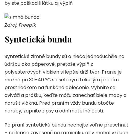
by ste poškodili látku aj výplň.
Zdroj: Freepik
Syntetická bunda
Syntetické zimné bundy sú o niečo jednoduchšie na
údržbu ako páperové, pretože výplň z
polyesterových vlákien si lepšie drží tvar. Pranie je
možné pri 30–40 °C so šetrným tekutým pracím
prostriedkom na funkčné oblečenie. Vyhnite sa
aviváži a prášku, keďže môžu zanechať biele mapy a
narušiť vlákna. Pred praním vždy bundu otočte
naruby, zapnite zipsy a odnímateľné časti.
Po praní syntetickú bundu nechajte voľne preschnúť
– najlepšie zavesenú na ramienku, aby mohol vzduch