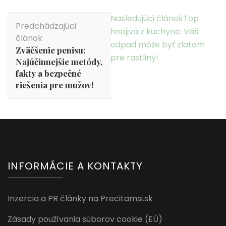
Navigácia
Nasledujúci článok
Top
Predchádzajúci
v
hnojivá z kuchyne: Váš
článok
článku
odpad môže byť zlatom
Zväčšenie penisu:
pre rastliny!
Najúčinnejšie metódy,
fakty a bezpečné
riešenia pre mužov!
INFORMÁCIE A KONTAKTY
Inzercia a PR články na Precitamsi.sk
Zásady používania súborov cookie (EÚ)