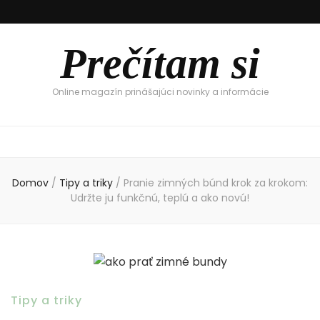
Prečítam si
Online magazín prinášajúci novinky a informácie
Domov
/
Tipy a triky
/
Pranie zimných búnd krok za krokom:
Udržte ju funkčnú, teplú a ako novú!
Tipy a triky