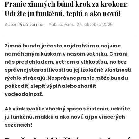
Pranie zimných búnd krok za krokom:
Udržte ju funkčnú, teplú a ako novú!
Autor:
Prečítam si
Publikované
:
24. októbra 2025
Zimná bunda je často najdrahším a najviac
namáhaným kúskom v našom šatníku. Chráni
nás pred chladom, vetrom a vlhkosťou, no bez
správnej starostlivosti sa jej izolačné vlastnosti
rýchlo strácajú. Nesprávne pranie môže bundu
poškodiť, zlepiť výplň alebo zhoršiť
vodeodolnosť.
Ak však zvolíte vhodný spôsob čistenia, udržíte
ju funkčnú, mäkkú a ako novú aj po viacerých
sezónach!