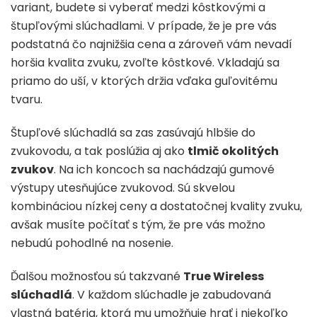
variant, budete si vyberať medzi kôstkovými a
štupľovými slúchadlami. V prípade, že je pre vás
podstatná čo najnižšia cena a zároveň vám nevadí
horšia kvalita zvuku, zvoľte kôstkové. Vkladajú sa
priamo do uší, v ktorých držia vďaka guľovitému
tvaru.
Štupľové slúchadlá sa zas zasúvajú hlbšie do
zvukovodu, a tak poslúžia aj ako
tlmič okolitých
zvukov
. Na ich koncoch sa nachádzajú gumové
výstupy utesňujúce zvukovod. Sú skvelou
kombináciou nízkej ceny a dostatočnej kvality zvuku,
avšak musíte počítať s tým, že pre vás možno
nebudú pohodlné na nosenie.
Ďalšou možnosťou sú takzvané
True Wireless
slúchadlá
. V každom slúchadle je zabudovaná
vlastná batéria, ktorá mu umožňuje hrať i niekoľko