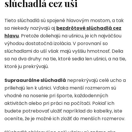
slúchadlá cez uši
Tieto slúchadlá sú spojené hlavovým mostom, a tak
sa niekedy nazývajú aj
bezdrôtové slúchadlá cez
hlavu
. Pretože doliehajú na ušnicu, je ich najväčšou
výhodou dostatočná izolácia. V porovnaní so
slúchadlami do uší však majú vyššiu hmotnosť. Delia
sa na dva druhy: na tie, ktoré sedia len ušnici, a na tie,
ktoré ju prekrývajú.
Supraaurálne slúchadlá
neprekrývajú celé ucho a
priliehajú len k ušnici. Vďaka menší rozmerom sú
vhodné na nosenie pri športe, každodenných
aktivitách alebo pri práci na počítači. Pokiaľ ich
budete potrebovať uložiť napríklad do kabelky, iste
oceníte, že je možné ich zložiť do menších rozmerov.