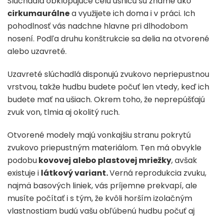
Slúchadlá obklopujúce celú ušnicu sú známe ako
cirkumaurálne
a využijete ich doma i v práci. Ich
pohodlnosť vás nadchne hlavne pri dlhodobom
nosení. Podľa druhu konštrukcie sa delia na otvorené
alebo uzavreté.
Uzavreté slúchadlá disponujú zvukovo nepriepustnou
vrstvou, takže hudbu budete počuť len vtedy, keď ich
budete mať na ušiach. Okrem toho, že neprepúšťajú
zvuk von, tlmia aj okolitý ruch.
Otvorené modely majú vonkajšiu stranu pokrytú
zvukovo priepustným materiálom. Ten má obvykle
podobu
kovovej alebo plastovej mriežky
, avšak
existuje i
látkový variant.
Verná reprodukcia zvuku,
najmä basových liniek, vás príjemne prekvapí, ale
musíte počítať i s tým, že kvôli horším izolačným
vlastnostiam budú vašu obľúbenú hudbu počuť aj