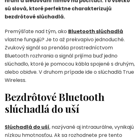
hraní a sledovaní filmov na počítači. To všetko
sú slová, ktoré perfektne charakterizujú
bezdrôtové slúchadlá.
Premýšľate nad tým, ako
Bluetooth slúchadlá
vlastne fungujú? Je to až prekvapivo jednoduché.
Zvukový signál sa prenáša prostredníctvom
Bluetooth rozhrania a signál prijíma buď jedno
slúchadlo, ktoré je pomocou kábla spojené s druhým,
alebo obidve. V druhom prípade ide o slúchadlá True
Wireless.
Bezdrôtové Bluetooth
slúchadlá do uší
Slúchadlá do uší
, nazývané aj intraaurálne, vynikajú
nízkou hmotnosťou. Ak sa rozhodnete pre tento