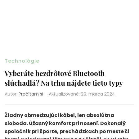
Technológie
Vyberáte bezdrôtové Bluetooth
slúchadlá? Na trhu nájdete tieto typy
Autor:
Prečítam si
Aktualizované
:
20. marca 2024
Žiadny obmedzujúci kábel, len absolútna
sloboda. Úžasný komfort pri nosení. Dokonalý
spoločník pri športe, prechádzkach po meste či