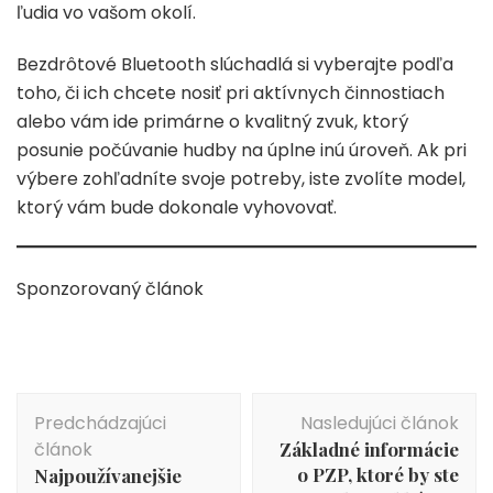
ľudia vo vašom okolí.
Bezdrôtové Bluetooth slúchadlá si vyberajte podľa
toho, či ich chcete nosiť pri aktívnych činnostiach
alebo vám ide primárne o kvalitný zvuk, ktorý
posunie počúvanie hudby na úplne inú úroveň. Ak pri
výbere zohľadníte svoje potreby, iste zvolíte model,
ktorý vám bude dokonale vyhovovať.
Sponzorovaný článok
Navigácia
Predchádzajúci
Nasledujúci článok
v
článok
Základné informácie
článku
o PZP, ktoré by ste
Najpoužívanejšie