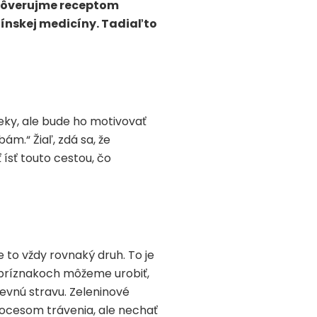
 Dôverujme receptom
ínskej medicíny. Tadiaľto
eky, ale bude ho motivovať
m.“ Žiaľ, zdá sa, že
ísť touto cestou, čo
 to vždy rovnaký druh. To je
h príznakoch môžeme urobiť,
pevnú stravu. Zeleninové
ocesom trávenia, ale nechať