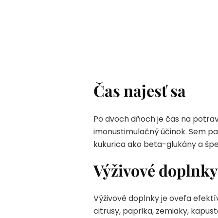
Čas najesť sa
Po dvoch dňoch je čas na potrav
imonustimulačný účinok. Sem patr
kukurica ako beta-glukány a špen
Výživové doplnky
Výživové doplnky je oveľa efekt
citrusy, paprika, zemiaky, kapus