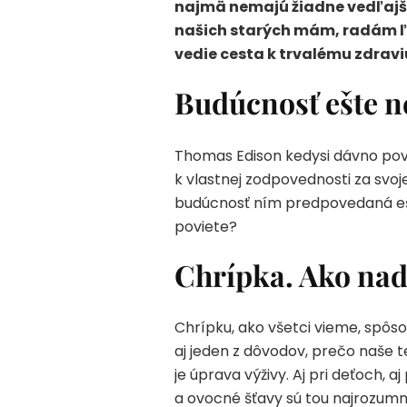
najmä nemajú žiadne vedľajši
našich starých mám, radám ľ
vedie cesta k trvalému zdravi
Budúcnosť ešte n
Thomas Edison kedysi dávno pove
k vlastnej zodpovednosti za svo
budúcnosť ním predpovedaná ešte
poviete?
Chrípka. Ako nad 
Chrípku, ako všetci vieme, spôso
aj jeden z dôvodov, prečo naše t
je úprava výživy. Aj pri deťoch, 
a ovocné šťavy sú tou najrozum