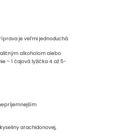
íprava je veľmi jednoduchá:
kvalitným alkoholom alebo
e – 1 čajová lyžička 4 až 5-
 nepríjemnejším
 kyseliny arachidonovej,