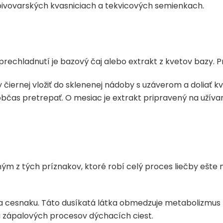
, pivovarských kvasniciach a tekvicových semienkach.
chladnutí je bazový čaj alebo extrakt z kvetov bazy. Pr
 čiernej vložiť do sklenenej nádoby s uzáverom a doliať 
občas pretrepať. O mesiac je extrakt pripravený na užívani
dným z tých príznakov, ktoré robí celý proces liečby ešte
uli a cesnaku. Táto dusíkatá látka obmedzuje metabolizmus
u zápalových procesov dýchacích ciest.