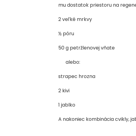
mu dostatok priestoru na regener
2 veľké mrkvy
½ póru
50 g petržlenovej vňate
alebo:
strapec hrozna
2 kivi
1 jablko
A nakoniec kombinácia cvikly, ja