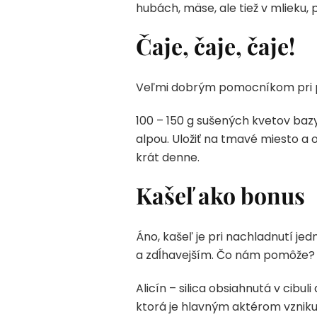
hubách, mäse, ale tiež v mlieku
Čaje, čaje, čaje!
Veľmi dobrým pomocníkom pri pre
100 – 150 g sušených kvetov bazy
alpou. Uložiť na tmavé miesto a 
krát denne.
Kašeľ ako bonus
Áno, kašeľ je pri nachladnutí je
a zdĺhavejším. Čo nám pomôže?
Alicín – silica obsiahnutá v cib
ktorá je hlavným aktérom vznik