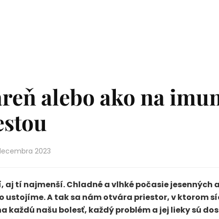
reň alebo ako na imun
estou
decembra 2023
, aj tí najmenší. Chladné a vlhké počasie jesenných 
o ustojíme. A tak sa nám otvára priestor, v ktorom síce
na každú našu bolesť, každý problém a jej lieky sú do