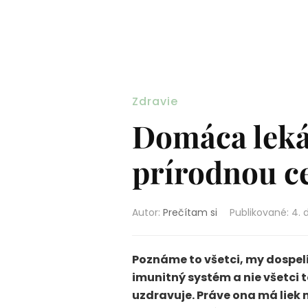
Zdravie
Domáca leká
prírodnou c
Autor:
Prečítam si
Publikované
:
4. 
Poznáme to všetci, my dospelí
imunitný systém a nie všetci t
uzdravuje. Práve ona má liek 