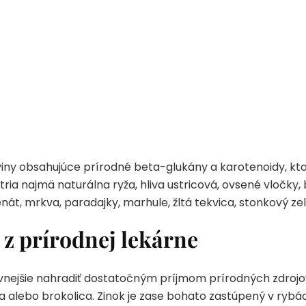
iny obsahujúce prírodné beta-glukány a karotenoidy, kt
ia najmä naturálna ryža, hliva ustricová, ovsené vločky,
át, mrkva, paradajky, marhule, žltá tekvica, stonkový zele
 z prírodnej lekárne
ívnejšie nahradiť dostatočným príjmom prírodných zdrojov
ta alebo brokolica. Zinok je zase bohato zastúpený v rybá