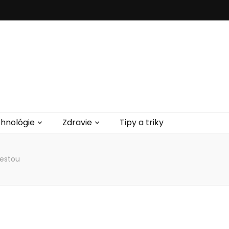
hnológie
Zdravie
Tipy a triky
cestou