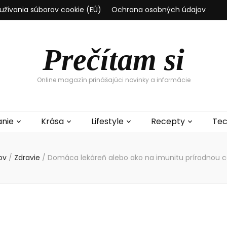
užívania súborov cookie (EÚ)
Ochrana osobných údajov
Prečítam si
Online magazín prinášajúci novinky a informácie
anie
Krása
Lifestyle
Recepty
Tec
ov
/
Zdravie
/
Domáca lekáreň alebo ako na imunitu prírodnou 