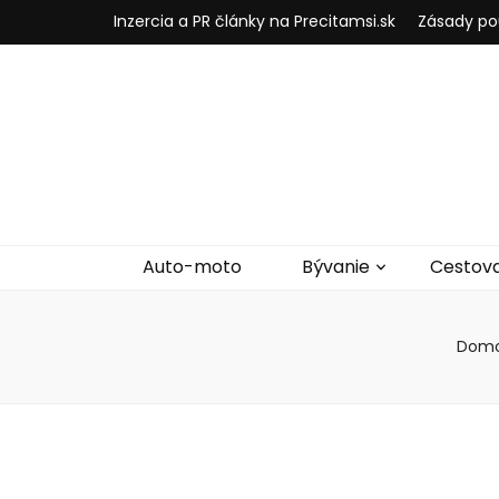
Inzercia a PR články na Precitamsi.sk
Zásady po
Auto-moto
Bývanie
Cestov
Dom