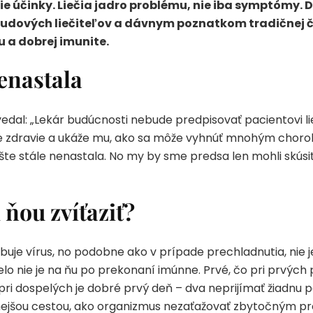
e účinky. Liečia jadro problému, nie iba symptómy.
udových liečiteľov a dávnym poznatkom tradičnej č
u a dobrej imunite.
enastala
dal: „Lekár budúcnosti nebude predpisovať pacientovi li
je zdravie a ukáže mu, ako sa môže vyhnúť mnohým chorobá
 stále nenastala. No my by sme predsa len mohli skúsiť 
ňou zvíťaziť?
buje vírus, no podobne ako v prípade prechladnutia, nie je
elo nie je na ňu po prekonaní imúnne. Prvé, čo pri prvýc
aj pri dospelých je dobré prvý deň – dva neprijímať žiadnu 
nejšou cestou, ako organizmus nezaťažovať zbytočným pr