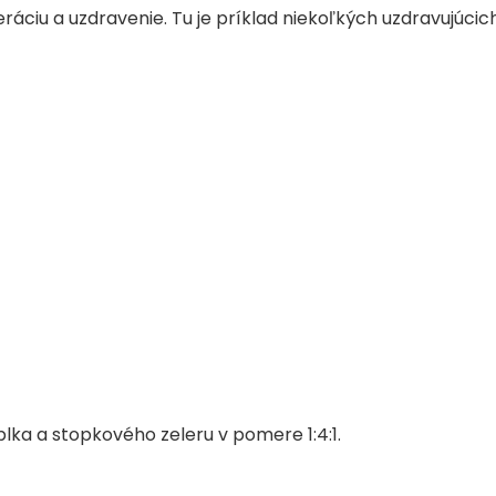
áciu a uzdravenie. Tu je príklad niekoľkých uzdravujúcich
blka a stopkového zeleru v pomere 1:4:1.