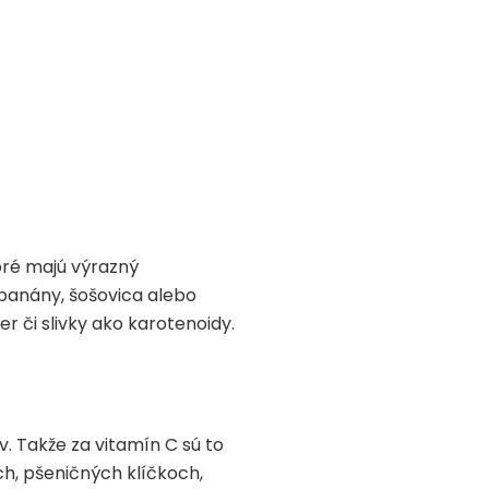
oré majú výrazný
 banány, šošovica alebo
r či slivky ako karotenoidy.
. Takže za vitamín C sú to
ch, pšeničných klíčkoch,