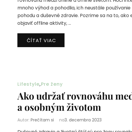
rovnováhu medzi online a offline svetom. Hoci inte
mnoho výhod a pohodlia, ich neustále používanie
pohodu a duševné zdravie. Pozrime sa na to, ako 
objaviť offline aktivity, …
ČÍTAŤ VIAC
Lifestyle
,
Pre ženy
Ako udržať rovnováhu me
a osobným životom
Autor:
Prečítam si
na
3. decembra 2023
Duševné zdravie a životný štýl sú pre ženy rovnako