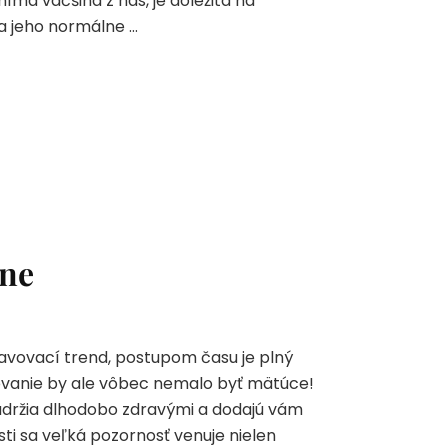
íma väčšina z nás, je dôležitá na
 a jeho normálne …
pne
avovací trend, postupom času je plný
ovanie by ale vôbec nemalo byť mätúce!
 udržia dlhodobo zdravými a dodajú vám
ti sa veľká pozornosť venuje nielen