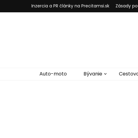
Inzercia a PR články na Precitamsi.sk
Zásady po
Auto-moto
Bývanie
Cestov