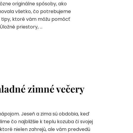
 rôzne originálne spôsoby, ako
hovala všetko, čo potrebujeme
i tipy, ktoré vám môžu pomôcť
Úložné priestory, …
hladné zimné večery
nápojom. Jeseň a zima sú obdobia, keď
ime čo najbližšie k teplu kozuba či svojej
 ktoré nielen zahrejú, ale vám predvedú