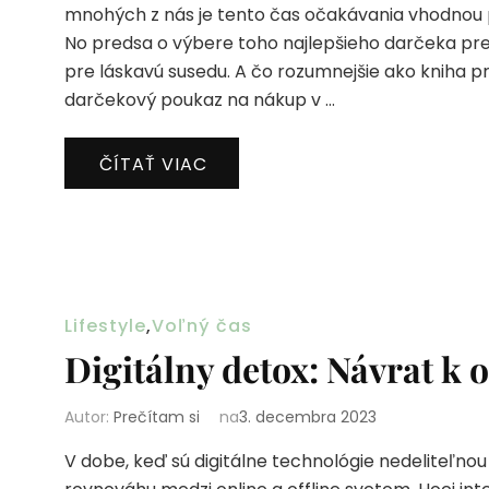
mnohých z nás je tento čas očakávania vhodnou p
No predsa o výbere toho najlepšieho darčeka pre s
pre láskavú susedu. A čo rozumnejšie ako kniha p
darčekový poukaz na nákup v …
ČÍTAŤ VIAC
Lifestyle
,
Voľný čas
Digitálny detox: Návrat k o
Autor:
Prečítam si
na
3. decembra 2023
V dobe, keď sú digitálne technológie nedeliteľnou s