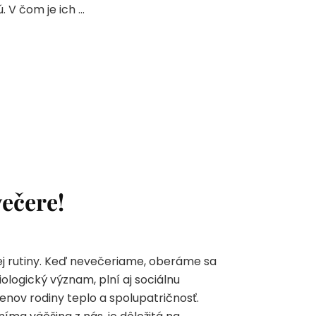
. V čom je ich …
ečere!
ej rutiny. Keď nevečeriame, oberáme sa
ologický význam, plní aj sociálnu
enov rodiny teplo a spolupatričnosť.