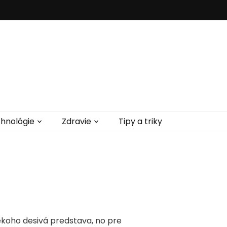
hnológie
Zdravie
Tipy a triky
iekoho desivá predstava, no pre