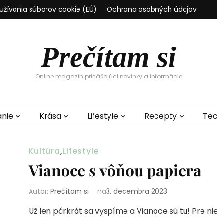
užívania súborov cookie (EÚ)
Ochrana osobných údajov
Prečítam si
Online magazín prinášajúci novinky a informácie
anie
Krása
Lifestyle
Recepty
Tec
Kultúra
,
Lifestyle
Vianoce s vôňou papiera
Autor:
Prečítam si
na
3. decembra 2023
Už len párkrát sa vyspíme a Vianoce sú tu! Pre n