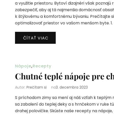
a využitie priestoru. Bytoví dizajnéri však poznajú
zabezpečiť, aby aj tá najmenšia domácnosť obsa
k štýlovému a komfortnému bývaniu. Prečítajte s
optimalizovať priestor vo vašom menšom byte. 1. 
ČÍTAŤ VIAC
Nápoje
,
Recepty
Chutné teplé nápoje pre c
Autor:
Prečítam si
na
3. decembra 2023
S príchodom zimy sa mení aj náš vzťah k teplým 
sa zabalení do teplej deky a s hrnčekom v ruke túl
drahej polovičke. Skúste naše recepty na nápoje,