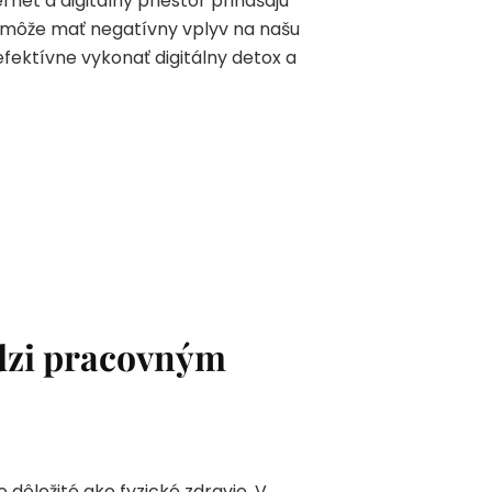
rnet a digitálny priestor prinášajú
 môže mať negatívny vplyv na našu
efektívne vykonať digitálny detox a
dzi pracovným
 dôležité ako fyzické zdravie. V