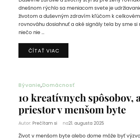
dnešnom rýchlo sa meniacom svete je udržiavan
životom a duševným zdravím kľúčom k celkovému 
rovnováhu dosiahnuť a aké signály tela by sme si
niečo nie …
ČÍTAŤ VIAC
Bývanie
,
Domácnosť
10 kreatívnych spôsobov, 
priestor v menšom byte
Autor:
Prečítam si
na
21. augusta 2025
Život v menšom byte alebo dome môže byť výzvou,