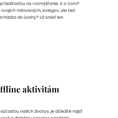
ríležitosťou na rozmýšľanie. A o čom?
vojich milovaných, kolegov, ale tiež
richádza do úvahy? Už snáď len
ffline aktivitám
účasťou našich životov, je dôležité nájsť