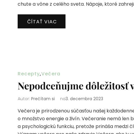
chute a vône z celého sveta. Nápoje, ktoré zahrejú
ČÍTAŤ VIAC
Recepty
,
Večera
Nepodceňujme dôležitosť v
Autor:
Prečítam si
na
3. decembra 2023
Večera je prirodzenou súčasťou našej každodenn
o množstvo energie a živín. Večeranie nemá len bi
a psychologickú funkciu, pretože prináša medzi čl