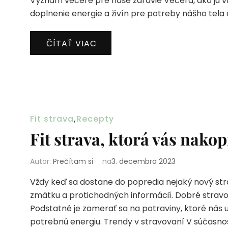
Význam večere pre naše zdravie Večera, ako ju vn
doplnenie energie a živín pre potreby nášho tela
ČÍTAŤ VIAC
Fit strava
,
Recepty
Fit strava, ktorá vás nako
Autor:
Prečítam si
na
3. decembra 2023
Vždy keď sa dostane do popredia nejaký nový str
zmätku a protichodných informácií. Dobré strav
Podstatné je zamerať sa na potraviny, ktoré nás
potrebnú energiu. Trendy v stravovaní V súčasnos