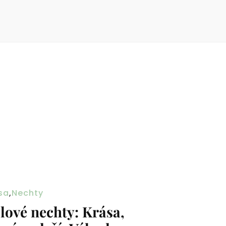
sa
,
Nechty
lové nechty: Krása,