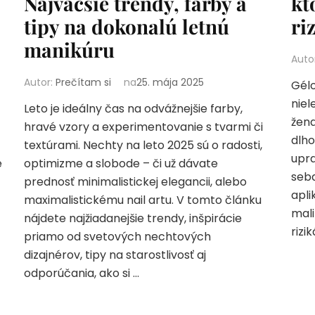
Najväčšie trendy, farby a
kt
tipy na dokonalú letnú
ri
manikúru
Auto
Autor:
Prečítam si
na
25. mája 2025
Gélo
niel
Leto je ideálny čas na odvážnejšie farby,
žena
hravé vzory a experimentovanie s tvarmi či
dlho
textúrami. Nechty na leto 2025 sú o radosti,
upra
e
optimizme a slobode – či už dávate
seba
prednosť minimalistickej elegancii, alebo
apli
maximalistickému nail artu. V tomto článku
mali
nájdete najžiadanejšie trendy, inšpirácie
rizi
priamo od svetových nechtových
dizajnérov, tipy na starostlivosť aj
odporúčania, ako si …