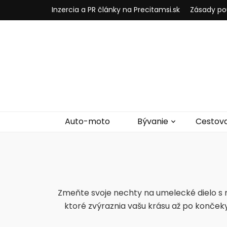
Inzercia a PR články na Precitamsi.sk
Zásady po
Auto-moto
Bývanie
Cestov
Zmeňte svoje nechty na umelecké dielo s n
ktoré zvýraznia vašu krásu až po končeky