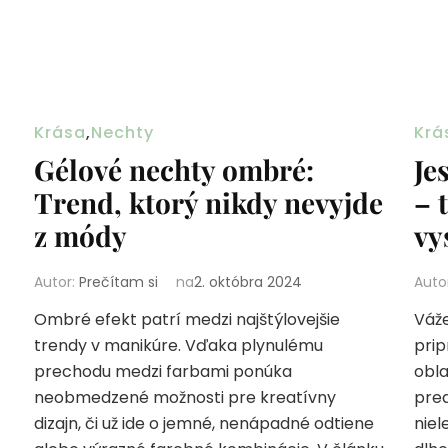
Krása
,
Nechty
Krá
Gélové nechty ombré:
Je
Trend, ktorý nikdy nevyjde
– 
z módy
vy
Autor:
Prečítam si
na
2. októbra 2024
Auto
Ombré efekt patrí medzi najštýlovejšie
Váže
trendy v manikúre. Vďaka plynulému
prip
prechodu medzi farbami ponúka
obl
neobmedzené možnosti pre kreatívny
pred
dizajn, či už ide o jemné, nenápadné odtiene
niel