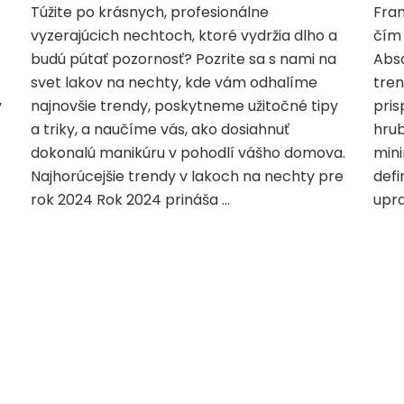
Túžite po krásnych, profesionálne
Fran
vyzerajúcich nechtoch, ktoré vydržia dlho a
čím 
budú pútať pozornosť? Pozrite sa s nami na
Abso
svet lakov na nechty, kde vám odhalíme
tren
y
najnovšie trendy, poskytneme užitočné tipy
pris
a triky, a naučíme vás, ako dosiahnuť
hrub
dokonalú manikúru v pohodlí vášho domova.
mini
Najhorúcejšie trendy v lakoch na nechty pre
defi
rok 2024 Rok 2024 prináša …
upra