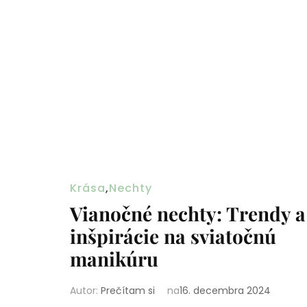
Krása
,
Nechty
Vianočné nechty: Trendy a
inšpirácie na sviatočnú
manikúru
Autor:
Prečítam si
na
16. decembra 2024