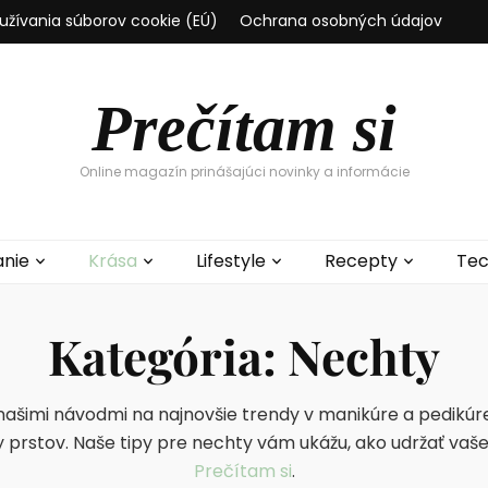
užívania súborov cookie (EÚ)
Ochrana osobných údajov
Prečítam si
Online magazín prinášajúci novinky a informácie
anie
Krása
Lifestyle
Recepty
Tec
Kategória:
Nechty
ašimi návodmi na najnovšie trendy v manikúre a pedikúre. 
 prstov. Naše tipy pre nechty vám ukážu, ako udržať vaš
Prečítam si
.