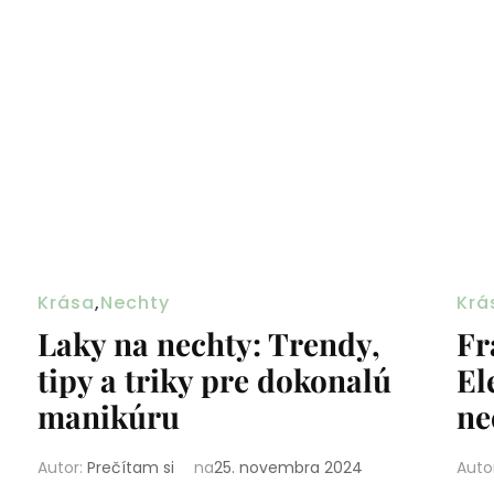
Krása
,
Nechty
Krá
Laky na nechty: Trendy,
Fr
tipy a triky pre dokonalú
El
manikúru
ne
Autor:
Prečítam si
na
25. novembra 2024
Auto