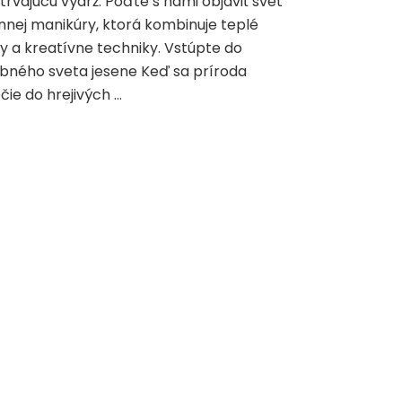
trvajúcu výdrž. Poďte s nami objaviť svet
nnej manikúry, ktorá kombinuje teplé
y a kreatívne techniky. Vstúpte do
bného sveta jesene Keď sa príroda
čie do hrejivých …