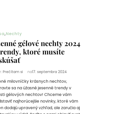
sa
,
Nechty
senné gélové nechty 2024
trendy, ktoré musíte
skúšať
r:
Prečítam si
na
17. septembra 2024
né milovníčky krásnych nechtov,
ravte sa na úžasné jesenné trendy v
asti gélových nechtov! Chceme vám
staviť najhorúcejšie novinky, ktoré vám
en dodajú upravený vzhľad, ale zaručia aj