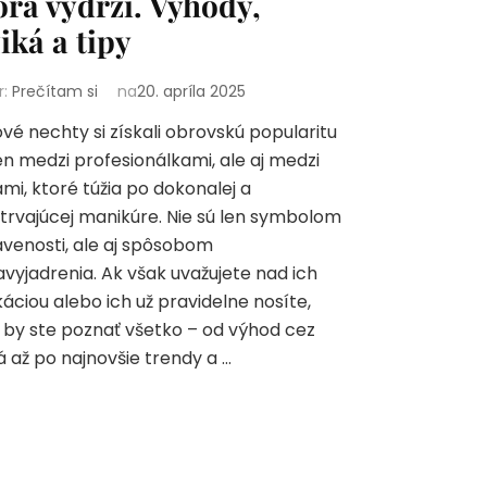
orá vydrží. Výhody,
ziká a tipy
r:
Prečítam si
na
20. apríla 2025
vé nechty si získali obrovskú popularitu
en medzi profesionálkami, ale aj medzi
mi, ktoré túžia po dokonalej a
trvajúcej manikúre. Nie sú len symbolom
venosti, ale aj spôsobom
vyjadrenia. Ak však uvažujete nad ich
káciou alebo ich už pravidelne nosíte,
 by ste poznať všetko – od výhod cez
ká až po najnovšie trendy a …