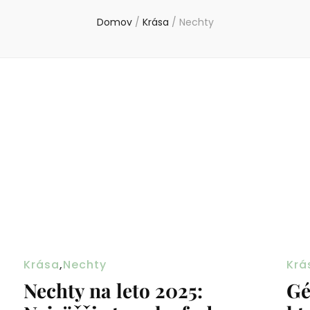
Domov
/
Krása
/
Nechty
Krása
,
Nechty
Krá
Nechty na leto 2025:
Gé