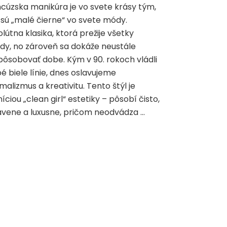
cúzska manikúra je vo svete krásy tým,
sú „malé čierne“ vo svete módy.
lútna klasika, ktorá prežije všetky
dy, no zároveň sa dokáže neustále
pôsobovať dobe. Kým v 90. rokoch vládli
é biele línie, dnes oslavujeme
malizmus a kreativitu. Tento štýl je
níciou „clean girl“ estetiky – pôsobí čisto,
vene a luxusne, pričom neodvádza …