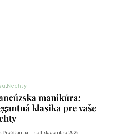
sa
,
Nechty
ancúzska manikúra:
egantná klasika pre vaše
chty
r:
Prečítam si
na
11. decembra 2025