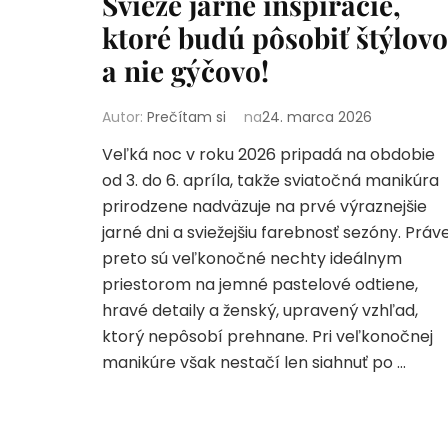
Svieže jarné inšpirácie,
ktoré budú pôsobiť štýlovo
a nie gýčovo!
Autor:
Prečítam si
na
24. marca 2026
Veľká noc v roku 2026 pripadá na obdobie
od 3. do 6. apríla, takže sviatočná manikúra
prirodzene nadväzuje na prvé výraznejšie
jarné dni a sviežejšiu farebnosť sezóny. Práv
preto sú veľkonočné nechty ideálnym
priestorom na jemné pastelové odtiene,
hravé detaily a ženský, upravený vzhľad,
ktorý nepôsobí prehnane. Pri veľkonočnej
manikúre však nestačí len siahnuť po …