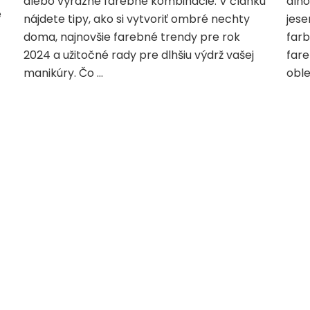
alebo výrazné farebné kombinácie. V článku
dlho
é
nájdete tipy, ako si vytvoriť ombré nechty
jese
doma, najnovšie farebné trendy pre rok
farb
2024 a užitočné rady pre dlhšiu výdrž vašej
fare
manikúry. Čo …
oble