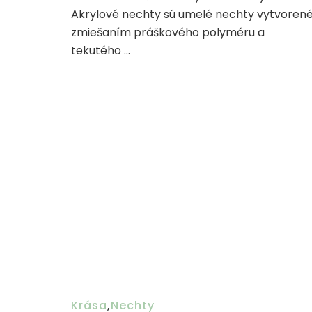
Akrylové nechty sú umelé nechty vytvoren
zmiešaním práškového polyméru a
tekutého …
Krása
,
Nechty