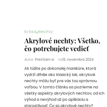
Krása
,
Nechty
Akrylové nechty: Všetko,
čo potrebujete vedieť
Autor:
Prečítam si
na
12. novembra 2024
Ak túžite po dokonalej manikúre, ktorá
vydrží dlhšie ako klasický lak, akrylové
nechty môžu byť pre vás tou správnou
voľbou. V tomto článku sa pozrieme na
všetky aspekty akrylových nechtov, od ich
výhod a nevýhod až po aplikáciu a
starostlivosť. Čo sú akrylové nechty?