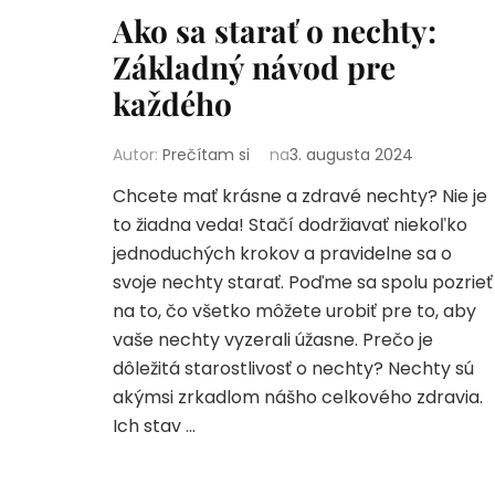
Ako sa starať o nechty:
Základný návod pre
každého
Autor:
Prečítam si
na
3. augusta 2024
Chcete mať krásne a zdravé nechty? Nie je
to žiadna veda! Stačí dodržiavať niekoľko
jednoduchých krokov a pravidelne sa o
svoje nechty starať. Poďme sa spolu pozrieť
na to, čo všetko môžete urobiť pre to, aby
vaše nechty vyzerali úžasne. Prečo je
dôležitá starostlivosť o nechty? Nechty sú
akýmsi zrkadlom nášho celkového zdravia.
Ich stav …