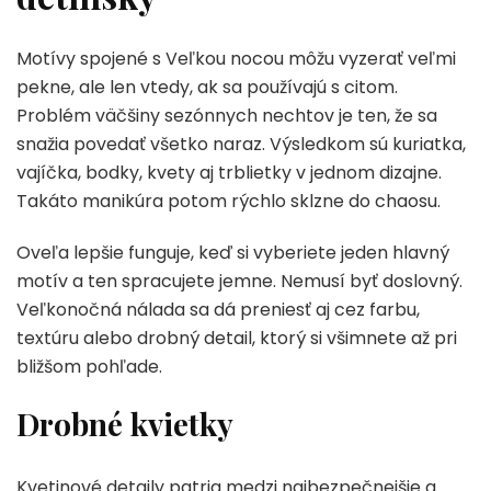
Motívy spojené s Veľkou nocou môžu vyzerať veľmi
pekne, ale len vtedy, ak sa používajú s citom.
Problém väčšiny sezónnych nechtov je ten, že sa
snažia povedať všetko naraz. Výsledkom sú kuriatka,
vajíčka, bodky, kvety aj trblietky v jednom dizajne.
Takáto manikúra potom rýchlo sklzne do chaosu.
Oveľa lepšie funguje, keď si vyberiete jeden hlavný
motív a ten spracujete jemne. Nemusí byť doslovný.
Veľkonočná nálada sa dá preniesť aj cez farbu,
textúru alebo drobný detail, ktorý si všimnete až pri
bližšom pohľade.
Drobné kvietky
Kvetinové detaily patria medzi najbezpečnejšie a