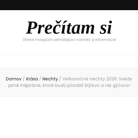
Prečítam si
Online magazín prinášajúci novinky a informácie
Domov
/
Krása
/
Nechty
/
Veľkonočné nechty 2026: Svieže
jarné inšpirácie, ktoré budú pôsobiť štýlovo a nie gýčovo!