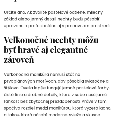
Určite áno. Ak zvolíte pastelové odtiene, mliečny
základ alebo jemný detail, nechty budú pôsobiť
upravene a profesionálne aj v pracovnom prostredí.
Veľkonočné nechty môžu
byť hravé aj elegantné
zároveň
Veľkonočná manikúra nemusí stáť na
prvoplánových motívoch, aby pôsobila sviatočne a
štýlovo. Oveľa lepšie fungujú jemné pastelové farby,
čisté línie a drobné detaily, ktoré v sebe nesú jarnú
ľahkosť bez zbytočnej prezdobenosti. Práve v tom
spočíva rozdiel medzi manikúrou, ktorá vyzerá lacno,
a takou, ktorá pôsobí moderne, sviežo a vkusne.