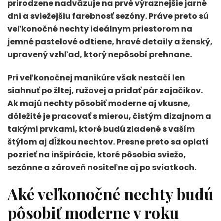
prirodzene nadväzuje na prvé výraznejšie jarné
dni a sviežejšiu farebnosť sezóny. Práve preto sú
veľkonočné nechty ideálnym priestorom na
jemné pastelové odtiene, hravé detaily a ženský,
upravený vzhľad, ktorý nepôsobí prehnane.
Pri veľkonočnej manikúre však nestačí len
siahnuť po žltej, ružovej a pridať pár zajačikov.
Ak majú nechty pôsobiť moderne aj vkusne,
dôležité je pracovať s mierou, čistým dizajnom a
takými prvkami, ktoré budú zladené s vaším
štýlom aj dĺžkou nechtov. Presne preto sa oplatí
pozrieť na inšpirácie, ktoré pôsobia sviežo,
sezónne a zároveň nositeľne aj po sviatkoch.
Aké veľkonočné nechty budú
pôsobiť moderne v roku