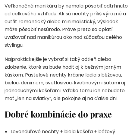
Veľkonočná manikúra by nemala pôsobiť odtrhnuto
od celkového vzhľadu. Ak sú nechty príliš výrazné a
outfit romantický alebo minimalistický, výsledok
môže pôsobiť nesúrodo. Práve preto sa oplatí
uvažovať nad manikúrou ako nad súčasťou celého
stylingu.
Najpraktickejšie je vybrať si taký odtieň alebo
zdobenie, ktoré sa bude hodiť aj k bežným jarným
kúskom. Pastelové nechty krásne ladia s béžovou,
bielou, denimom, svetlosivou, kvetinovými šatami aj
jednoduchými košeľami. Vďaka tomu ich nebudete
mať „len na sviatky“, ale pokojne aj na ďalšie dni.
Dobré kombinácie do praxe
Levanduľové nechty + biela košeľa + béžový