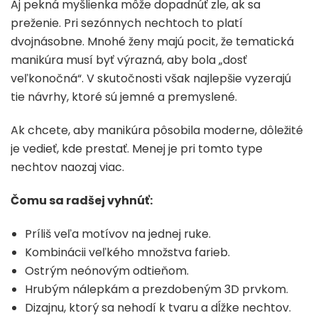
Aj pekná myšlienka môže dopadnúť zle, ak sa
preženie. Pri sezónnych nechtoch to platí
dvojnásobne. Mnohé ženy majú pocit, že tematická
manikúra musí byť výrazná, aby bola „dosť
veľkonočná“. V skutočnosti však najlepšie vyzerajú
tie návrhy, ktoré sú jemné a premyslené.
Ak chcete, aby manikúra pôsobila moderne, dôležité
je vedieť, kde prestať. Menej je pri tomto type
nechtov naozaj viac.
Čomu sa radšej vyhnúť:
Príliš veľa motívov na jednej ruke.
Kombinácii veľkého množstva farieb.
Ostrým neónovým odtieňom.
Hrubým nálepkám a prezdobeným 3D prvkom.
Dizajnu, ktorý sa nehodí k tvaru a dĺžke nechtov.