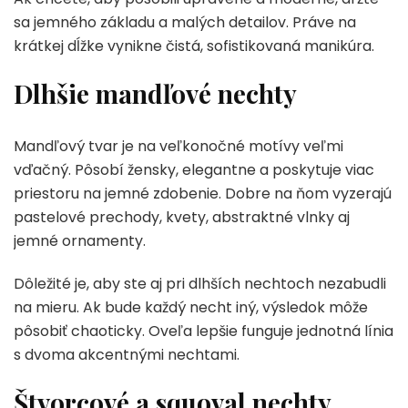
sa jemného základu a malých detailov. Práve na
krátkej dĺžke vynikne čistá, sofistikovaná manikúra.
Dlhšie mandľové nechty
Mandľový tvar je na veľkonočné motívy veľmi
vďačný. Pôsobí žensky, elegantne a poskytuje viac
priestoru na jemné zdobenie. Dobre na ňom vyzerajú
pastelové prechody, kvety, abstraktné vlnky aj
jemné ornamenty.
Dôležité je, aby ste aj pri dlhších nechtoch nezabudli
na mieru. Ak bude každý necht iný, výsledok môže
pôsobiť chaoticky. Oveľa lepšie funguje jednotná línia
s dvoma akcentnými nechtami.
Štvorcové a squoval nechty