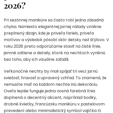
2026?
Pri sezónnej manikúre sa často robí jedna zásadná
chyba. Namiesto elegantnej jarnej nálady vznikne
preplnený dizajn, kde je priveľa farieb, priveľa
motívov a výsledok pôsobí skôr detsky než štýlovo. V
roku 2026 preto odporúčame staviť na čisté línie,
jemné odtiene a detaily, ktoré na nechtoch vyniknú
bez toho, aby ich vizuálne zaťažili.
Veľkonočné nechty by mali spájať tri veci: jarnú
sviežosť, hravosť a upravený vzhľad. To znamená, že
nemusíte mať na každom nechte inú dekoráciu.
Oveľa lepšie funguje jedna nosná farebná línia
doplnená o decentný akcent, napríklad bodky,
drobné kvietky, francúzsku manikúru v pastelovom
prevedení alebo minimalistický symbol vajíčka či