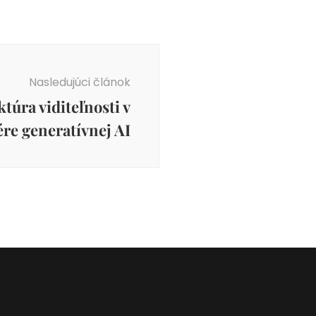
Nasledujúci článok
túra viditeľnosti v
ére generatívnej AI