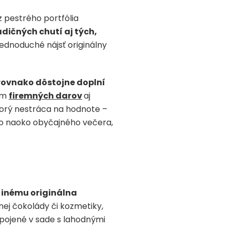
 pestrého portfólia
dičných chutí aj tých,
jednoduché nájsť originálny
rovnako dôstojne doplní
ím
firemných darov
aj
torý nestráca na hodnote –
ho naoko obyčajného večera,
 inému originálna
nej čokolády či kozmetiky,
spojené v sade s lahodnými