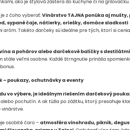
ami, ako je štýlová zástera do kuchyne či na grilovačku.
 je z čoho vyberať.
Vinárstvo TAJNA ponúka aj mušty, p
d, sypané čaje, nátierky, oriešky, domáce sladkosti
róm. Takéto darčeky sú ideálne pre tých, ktorí si cenia 
vína a pohárov alebo darčekové balíčky s destilátmi
m stále veľmi osobne. Každé štrngnutie prináša spomienk
 bonus.
ček – poukazy, ochutnávky a eventy
bodu vo výbere, je ideálnym riešením darčekový pouka
 alebo pochutín. A ak túžia po zážitku, ktorý presahuje k
 vinárstve.
oje osobité čaro –
atmosféra vinohradu, piknik, degust