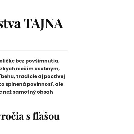
stva TAJNA
oličke bez povšimnutia,
lízkych niečím osobným,
behu, tradície aj poctivej
o splnená povinnosť, ale
iac než samotný obsah
ročia s fľašou