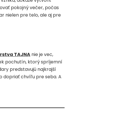
 vzniká, dokáže vytvoriť
rovať pokojný večer, počas
r nielen pre telo, ale aj pre
árstva TAJNA
nie je vec,
ek pochutín, ktorý spríjemní
dary predstavujú najkrajší
dopriať chvíľu pre seba. A