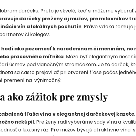
dobrom darčeku. Preto je skvelé, keď si môžeme vyberať z
ravuje darčeky pre ženy aj mužov, pre milovníkov tra
inácie vín a lokálnych pochutín
. Práve vďaka tomu je 
partnerov či kolegov.
 hodí ako pozornosť k narodeninám či meninám, no 
lebo pracovného míľnika
. Môže byť elegantným riešen
yčarí úsmev pod vianočným stromčekom. Je to darček, k
nota sa často prejaví až pri otvorení fľaše počas jedné
ôní premení na výnimočný.
a ako zážitok pre zmysly
 zabalená
fľaša vína
v elegantnej darčekovej kazete,
možno nekúpil
. Pre ženy radi vyberáme sady vína a kvalit
hodnosť a luxusný ráz. Pre mužov bývajú atraktívne vína 