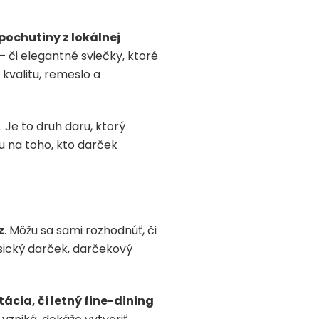
ochutiny z lokálnej
– či elegantné sviečky, ktoré
kvalitu, remeslo a
. Je to druh daru, ktorý
u na toho, kto darček
z
. Môžu sa sami rozhodnúť, či
lasický darček, darčekový
ácia, či letný fine-dining