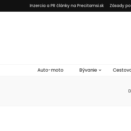
Inzercia a PR články na Precitamsi.sk
Zásady po
Auto-moto
Bývanie
Cestov