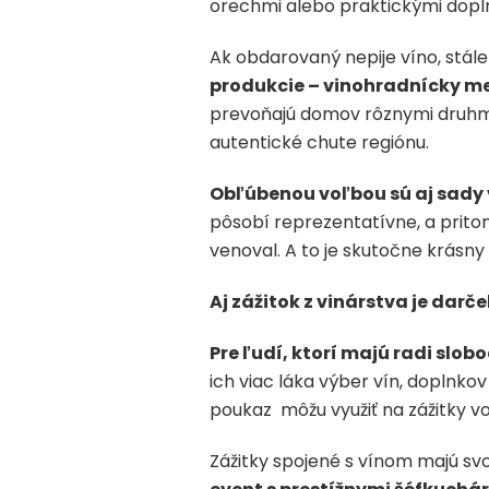
orechmi alebo praktickými doplnk
Ak obdarovaný nepije víno, stále
produkcie – vinohradnícky me
prevoňajú domov rôznymi druhmi a
autentické chute regiónu.
Obľúbenou voľbou sú aj sady 
pôsobí reprezentatívne, a prito
venoval. A to je skutočne krásny
Aj zážitok z vinárstva je dar
Pre ľudí, ktorí majú radi slo
ich viac láka výber vín, doplnkov
poukaz môžu využiť na zážitky vo
Zážitky spojené s vínom majú sv