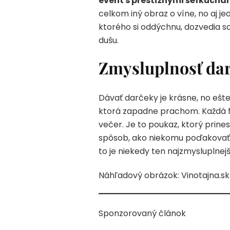
event s prestížnymi šéfkuchár
celkom iný obraz o víne, no aj 
ktorého si oddýchnu, dozvedia sa 
dušu.
Zmysluplnosť dar
Dávať darčeky je krásne, no ešte k
ktorá zapadne prachom. Každá fľa
večer. Je to poukaz, ktorý prine
spôsob, ako niekomu poďakovať,
to je niekedy ten najzmysluplnejš
Náhľadový obrázok: Vinotajna.sk
Sponzorovaný článok