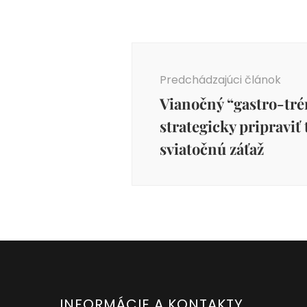
Navigácia
v
Predchádzajúci článok
článku
Vianočný “gastro-tré
strategicky pripraviť
sviatočnú záťaž
INFORMÁCIE A KONTAKTY