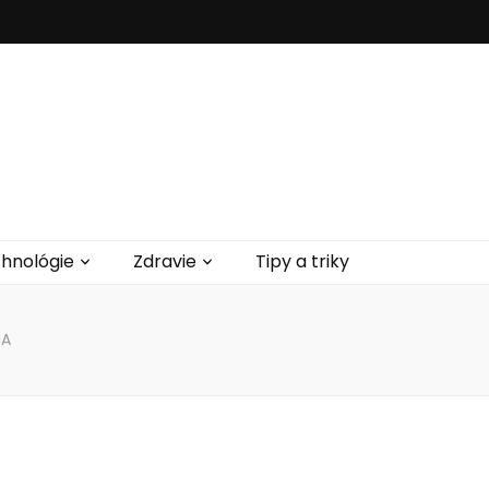
hnológie
Zdravie
Tipy a triky
NA