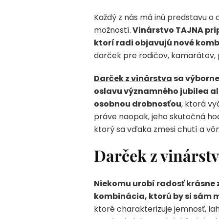
Každý z nás má inú predstavu o 
možností.
Vinárstvo TAJNA prip
ktorí radi objavujú nové komb
darček pre rodičov, kamarátov, 
Darček z vinárstva
sa výborne
oslavu významného jubilea a
osobnou drobnosťou
, ktorá v
práve naopak, jeho skutočná hod
ktorý sa vďaka zmesi chutí a v
Darček z vinárstv
Niekomu urobí radosť krásne
kombinácia, ktorú by si sám 
ktoré charakterizuje jemnosť, la