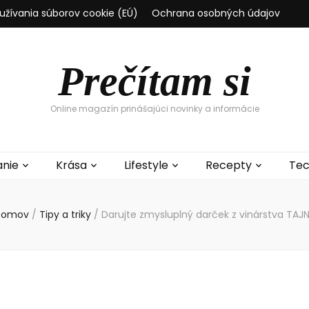
užívania súborov cookie (EÚ)
Ochrana osobných údajov
Prečítam si
Online magazín prinášajúci novinky a informácie
anie
Krása
Lifestyle
Recepty
Tec
Domov
/
Tipy a triky
/
Darujte zmysluplný darček z vinárstva TAJ