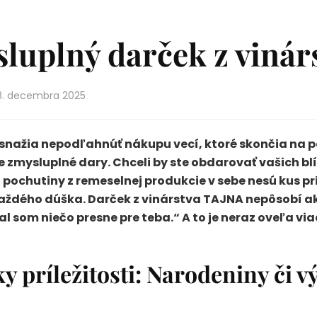
luplný darček z vinár
8. decembra 2025
 snažia nepodľahnúť nákupu vecí, ktoré skončia na p
e zmysluplné dary. Chceli by ste obdarovať vašich b
pochutiny z remeselnej produkcie v sebe nesú kus prí
každého dúška. Darček z vinárstva TAJNA nepôsobí ak
ral som niečo presne pre teba.“ A to je neraz oveľa v
y príležitosti: Narodeniny či vý