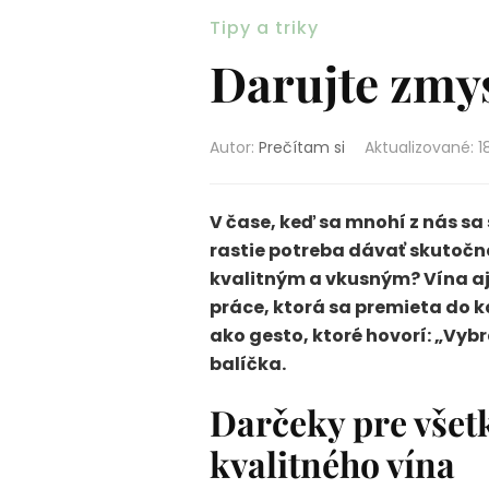
Tipy a triky
Darujte zmys
Autor:
Prečítam si
Aktualizované
:
1
V čase, keď sa mnohí z nás sa
rastie potreba dávať skutočn
kvalitným a vkusným? Vína aj 
práce, ktorá sa premieta do 
ako gesto, ktoré hovorí: „Vyb
balíčka.
Darčeky pre všetk
kvalitného vína