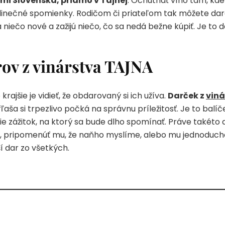
mi Slovenska, priamo v Tajnej
. Ochutnať víno tam, kde
jedinečné spomienky. Rodičom či priateľom tak môžete da
niečo nové a zažijú niečo, čo sa nedá bežne kúpiť. Je to da
ov z vinárstva TAJNA
rajšie je vidieť, že obdarovaný si ich užíva.
Darček z
vin
ša si trpezlivo počká na správnu príležitosť. Je to balíč
sie zážitok, na ktorý sa bude dlho spomínať. Práve takéto 
 pripomenúť mu, že naňho myslíme, alebo mu jednoducho 
í dar zo všetkých.