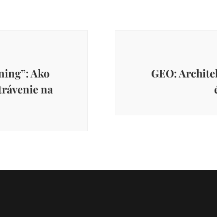
ning”: Ako
GEO: Architek
 trávenie na