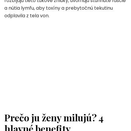
rozbíjajú tieto tukové zhluky, uvoľňujú stuhnuté fascie
a nútia lymfu, aby toxíny a prebytočnú tekutinu
odplavila z tela von.
Prečo ju ženy milujú? 4
hlavné benefity