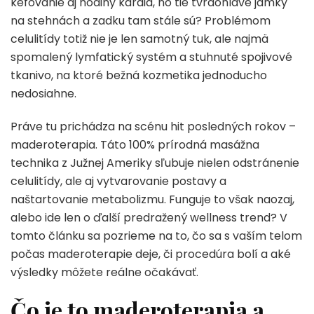
kefovanie aj hodiny kardia, no tie tvrdohlavé jamky
na stehnách a zadku tam stále sú? Problémom
celulitídy totiž nie je len samotný tuk, ale najmä
spomalený lymfatický systém a stuhnuté spojivové
tkanivo, na ktoré bežná kozmetika jednoducho
nedosiahne.
Práve tu prichádza na scénu hit posledných rokov –
maderoterapia. Táto 100% prírodná masážna
technika z Južnej Ameriky sľubuje nielen odstránenie
celulitídy, ale aj vytvarovanie postavy a
naštartovanie metabolizmu. Funguje to však naozaj,
alebo ide len o ďalší predražený wellness trend? V
tomto článku sa pozrieme na to, čo sa s vaším telom
počas maderoterapie deje, či procedúra bolí a aké
výsledky môžete reálne očakávať.
Čo je to maderoterapia a