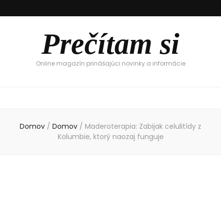
Prečítam si
Online magazín prinášajúci novinky a informácie
Domov
/
Domov
/
Maderoterapia: Zabijak celulitídy z
Kolumbie, ktorý naozaj funguje