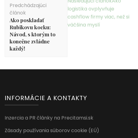
Navigácia
Nasledujúci článok
Ako
Predchádzajúci
v
logistika ovplyvňuje
článok
článku
cashflow firmy viac, než si
Ako poskladať
väčšina myslí
Rubikovu kocku:
Návod, s ktorým to
konečne zvládne
každý!
INFORMÁCIE A KONTAKTY
Inzercia a PR články na Precitamsi.sk
Zásady používania súborov cookie (EÚ)