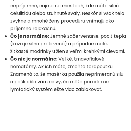
nepríjemné, najmä na miestach, kde máte silnú
celulitídu alebo stuhnuté svaly. Neskôr si však telo
zvykne a mnohé ženy procedúru vnímajú ako
príjemne relaxačnú.
Čo je normálne:
Jemné začervenanie, pocit tepla
(koža je silno prekrvená) a prípadne malé,
žltkasté modrinky u žien s veľmi krehkými cievami.
Čo nie je normálne:
Veľké, tmavofialové
hematómy. Ak ich máte, zmeňte terapeutku.
Znamená to, že masérka použila neprimeranú silu
a poškodila vám cievy, čo môže paradoxne
lymfatický systém ešte viac zablokovať.