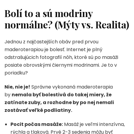
Bolí to a sú modriny
normálne? (Mýty vs. Realita)
Jednou z najčastejších obáv pred prvou
maderoterapiou je bolesť. Internet je plný
odstrašujúcich fotografií nôh, ktoré sú po masáži
posiate obrovskými čiernymi modrinami. Je to v
poriadku?
Nie, nie je!
Správne vykonaná maderoterapia
by
nemala byť bolestivá do takej miery, že
zatínate zuby, a rozhodne by po nej nemali
zostávať veľké podliatiny.
Pocit počas masáže:
Masáž je veľmi intenzívna,
rýchla a tlaková. Prvé 2-3 sedenia môžu byť