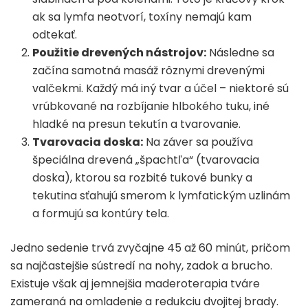
ak sa lymfa neotvorí, toxíny nemajú kam
odtekať.
Použitie drevených nástrojov:
Následne sa
začína samotná masáž rôznymi drevenými
valčekmi. Každý má iný tvar a účel – niektoré sú
vrúbkované na rozbíjanie hlbokého tuku, iné
hladké na presun tekutín a tvarovanie.
Tvarovacia doska:
Na záver sa používa
špeciálna drevená „špachtľa“ (tvarovacia
doska), ktorou sa rozbité tukové bunky a
tekutina sťahujú smerom k lymfatickým uzlinám
a formujú sa kontúry tela.
Jedno sedenie trvá zvyčajne 45 až 60 minút, pričom
sa najčastejšie sústredí na nohy, zadok a brucho.
Existuje však aj jemnejšia maderoterapia tváre
zameraná na omladenie a redukciu dvojitej brady.