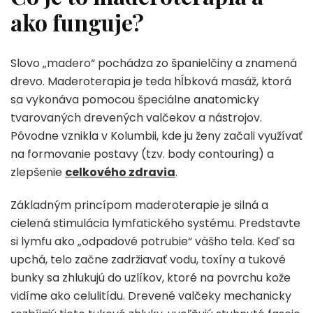
ako funguje?
Slovo „madero“ pochádza zo španielčiny a znamená
drevo. Maderoterapia je teda hĺbková masáž, ktorá
sa vykonáva pomocou špeciálne anatomicky
tvarovaných drevených valčekov a nástrojov.
Pôvodne vznikla v Kolumbii, kde ju ženy začali využívať
na formovanie postavy (tzv. body contouring) a
zlepšenie
celkového zdravia
.
Základným princípom maderoterapie je silná a
cielená stimulácia lymfatického systému. Predstavte
si lymfu ako „odpadové potrubie“ vášho tela. Keď sa
upchá, telo začne zadržiavať vodu, toxíny a tukové
bunky sa zhlukujú do uzlíkov, ktoré na povrchu kože
vidíme ako celulitídu. Drevené valčeky mechanicky