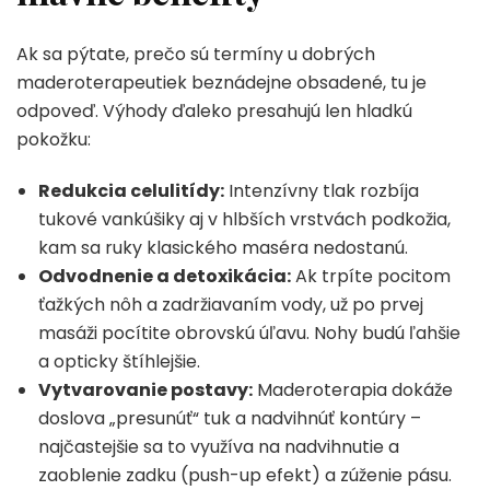
Ak sa pýtate, prečo sú termíny u dobrých
maderoterapeutiek beznádejne obsadené, tu je
odpoveď. Výhody ďaleko presahujú len hladkú
pokožku:
Redukcia celulitídy:
Intenzívny tlak rozbíja
tukové vankúšiky aj v hlbších vrstvách podkožia,
kam sa ruky klasického maséra nedostanú.
Odvodnenie a detoxikácia:
Ak trpíte pocitom
ťažkých nôh a zadržiavaním vody, už po prvej
masáži pocítite obrovskú úľavu. Nohy budú ľahšie
a opticky štíhlejšie.
Vytvarovanie postavy:
Maderoterapia dokáže
doslova „presunúť“ tuk a nadvihnúť kontúry –
najčastejšie sa to využíva na nadvihnutie a
zaoblenie zadku (push-up efekt) a zúženie pásu.