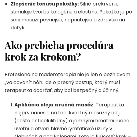
Zlepšenie tonusu pokožky:
Silné prekrvenie
stimuluje tvorbu kolagénu a elastínu. Pokožka je po
sérii masáží pevnejšia, napnutejšia a zdravšia na
dotyk.
Ako prebieha procedúra
krok za krokom?
Profesionálna maderoterapia nie je len o bezhlavom
„valcovaní“ nôh. Ide o presný postup, ktorý musí
terapeutka dodržať, aby bol bezpečný a účinný.
Aplikácia oleja a ručná masáž:
Terapeutka
najprv nanesie na telo kvalitný masážny olej
(často anticelulitídny) a jemnými hmatmi ručne
uvoľní a otvorí hlavné lymfatické uzliny v
slabinách a pod kolenami. Toto je kľúčový krok –