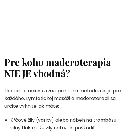
Pre koho maderoterapia
NIE JE vhodná?
Hoci ide o neinvazívnu, prírodnú metódu, nie je pre
každého. Lymfatickej masáži a maderoterapii sa
určite vyhnite, ak máte:
Kŕčové žily (varixy) alebo nábeh na trombózu –
silný tlak môže žily natrvalo poškodiť.