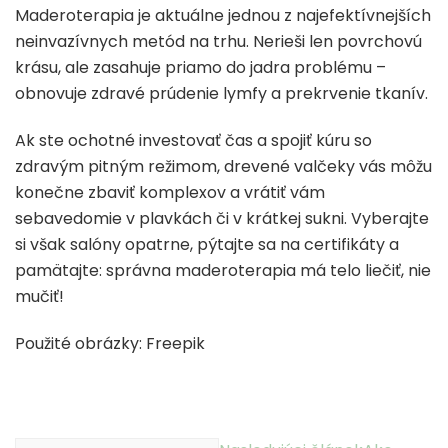
Maderoterapia je aktuálne jednou z najefektívnejších
neinvazívnych metód na trhu. Nerieši len povrchovú
krásu, ale zasahuje priamo do jadra problému –
obnovuje zdravé prúdenie lymfy a prekrvenie tkanív.
Ak ste ochotné investovať čas a spojiť kúru so
zdravým pitným režimom, drevené valčeky vás môžu
konečne zbaviť komplexov a vrátiť vám
sebavedomie v plavkách či v krátkej sukni. Vyberajte
si však salóny opatrne, pýtajte sa na certifikáty a
pamätajte: správna maderoterapia má telo liečiť, nie
mučiť!
Použité obrázky: Freepik