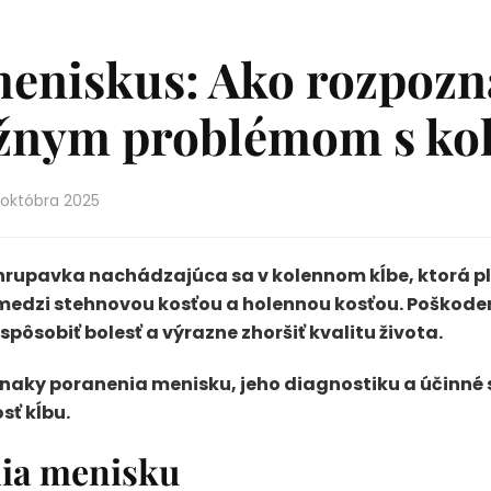
niskus: Ako rozpoznať
ážnym problémom s k
 októbra 2025
rupavka nachádzajúca sa v kolennom kĺbe, ktorá pln
v medzi stehnovou kosťou a holennou kosťou. Poškod
pôsobiť bolesť a výrazne zhoršiť kvalitu života.
znaky poranenia menisku, jeho diagnostiku a účinné 
sť kĺbu.
nia menisku