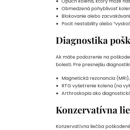
Opuch kolena, ktorý môže nas
Obmedzená pohyblivosť kolena
Blokovanie alebo zacvakávani
Pocit nestability alebo “vysko
Diagnostika pošk
Ak máte podozrenie na poškodený
bolesti. Pre presnejšiu diagnos
Magnetická rezonancia (MRI), 
RTG vyšetrenie kolena (na vy
Arthroskopia ako diagnostická
Konzervatívna l
Konzervatívna liečba poškodenéh