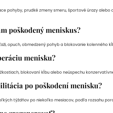
iace pohyby, prudké zmeny smeru, športové úrazy alebo
mám poškodený meniskus?
záťaži, opuch, obmedzený pohyb a blokovanie kolenného kĺ
peráciu menisku?
ažkostiach, blokovaní kĺbu alebo neúspechu konzervatívnej
ilitácia po poškodení menisku?
koľkých týždňov po niekoľko mesiacov, podľa rozsahu pora