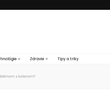
hnológie
Zdravie
Tipy a triky
problémom s kolenom?