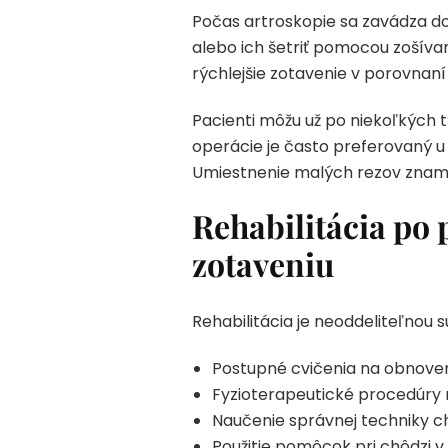
Počas artroskopie sa zavádza do
alebo ich šetriť pomocou zošíva
rýchlejšie zotavenie v porovnaní
Pacienti môžu už po niekoľkých t
operácie je často preferovaný u 
Umiestnenie malých rezov znamen
Rehabilitácia po
zotaveniu
Rehabilitácia je neoddeliteľnou
Postupné cvičenia na obnoveni
Fyzioterapeutické procedúry n
Naučenie správnej techniky c
Použitie pomôcok pri chôdzi 