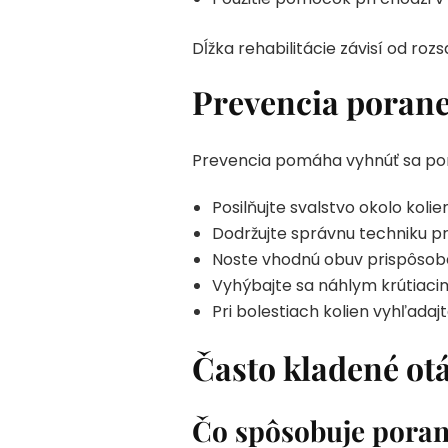
Dĺžka rehabilitácie závisí od ro
Prevencia poranen
Prevencia pomáha vyhnúť sa por
Posilňujte svalstvo okolo kol
Dodržujte správnu techniku pri
Noste vhodnú obuv prispôsobe
Vyhýbajte sa náhlym krútiac
Pri bolestiach kolien vyhľad
Často kladené ot
Čo spôsobuje pora