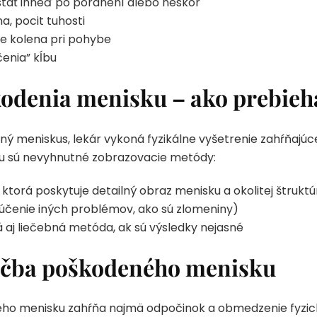
tať ihneď po poranení alebo neskôr
, pocit tuhosti
e kolena pri pohybe
čenia” kĺbu
odenia menisku – ako prebieh
 meniskus, lekár vykoná fyzikálne vyšetrenie zahŕňajúce
tiku sú nevyhnutné zobrazovacie metódy:
ktorá poskytuje detailný obraz menisku a okolitej štruktú
lúčenie iných problémov, ako sú zlomeniny)
 aj liečebná metóda, ak sú výsledky nejasné
iečba poškodeného menisku
o menisku zahŕňa najmä odpočinok a obmedzenie fyzickej