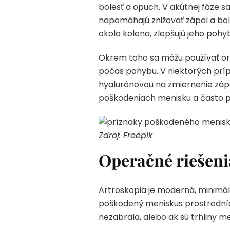
bolesť a opuch. V akútnej fáze s
napomáhajú znižovať zápal a boles
okolo kolena, zlepšujú jeho poh
Okrem toho sa môžu používať orté
počas pohybu. V niektorých prípa
hyalurónovou na zmiernenie zápa
poškodeniach menisku a často 
Zdroj: Freepik
Operačné riešeni
Artroskopia je moderná, minimáln
poškodený meniskus prostredníc
nezabrala, alebo ak sú trhliny m