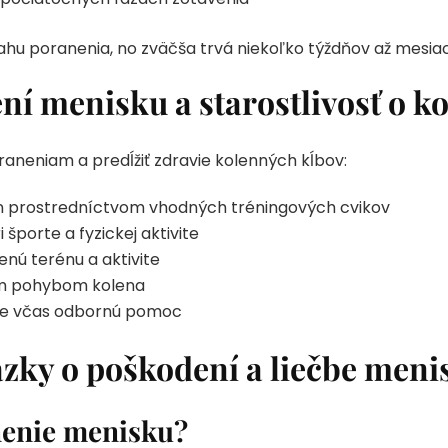
zsahu poranenia, no zväčša trvá niekoľko týždňov až mesia
í menisku a starostlivosť o k
aneniam a predĺžiť zdravie kolenných kĺbov:
ien prostredníctvom vhodných tréningových cvikov
 športe a fyzickej aktivite
nú terénu a aktivite
im pohybom kolena
ajte včas odbornú pomoc
ázky o poškodení a liečbe meni
nenie menisku?