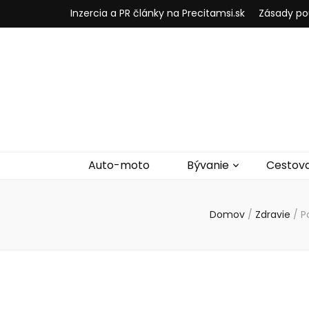
Inzercia a PR články na Precitamsi.sk
Zásady po
Auto-moto
Bývanie
Cestov
Domov
/
Zdravie
/
P