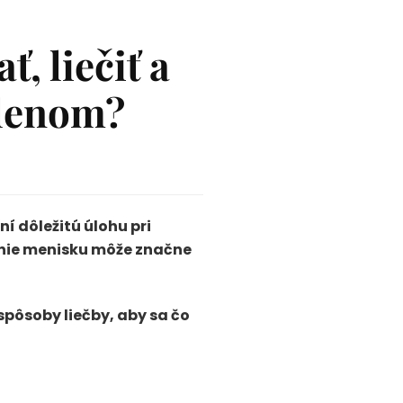
, liečiť a
olenom?
í dôležitú úlohu pri
enie menisku môže značne
spôsoby liečby, aby sa čo