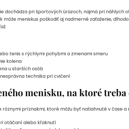
ie dochádza pri športových úrazoch, najmä pri náhlych 
k môže meniskus poškodiť aj nadmerné zaťaženie, dlho
až.
alebo tenis s rýchlymi pohybmi a zmenami smeru
nie kolena
na u starších osôb
nesprávna technika pri cvičení
ného menisku, na ktoré treba
rôznymi príznakmi, ktoré môžu byť natiahnuté v čase a ni
pri otáčaní alebo kľaknutí