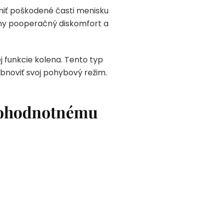
niť poškodené časti menisku
álny pooperačný diskomfort a
j funkcie kolena. Tento typ
obnoviť svoj pohybový režim.
lnohodnotnému