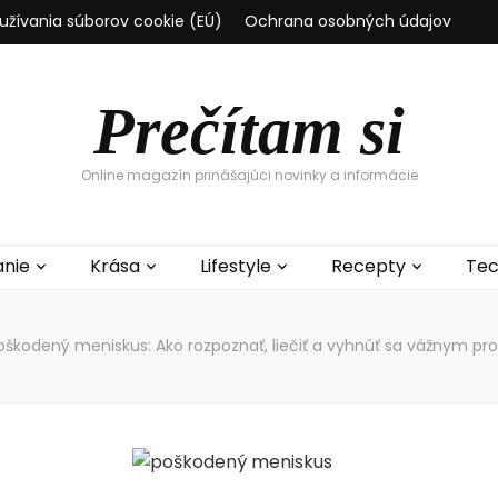
užívania súborov cookie (EÚ)
Ochrana osobných údajov
Prečítam si
Online magazín prinášajúci novinky a informácie
anie
Krása
Lifestyle
Recepty
Tec
oškodený meniskus: Ako rozpoznať, liečiť a vyhnúť sa vážnym 