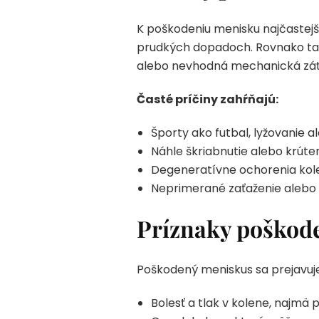
K poškodeniu menisku najčastejš
prudkých dopadoch. Rovnako ta
alebo nevhodná mechanická záť
Časté príčiny zahŕňajú:
Športy ako futbal, lyžovanie 
Náhle škriabnutie alebo krúte
Degeneratívne ochorenia kole
Neprimerané zaťaženie alebo 
Príznaky poškode
Poškodený meniskus sa prejavuje 
Bolesť a tlak v kolene, najmä 