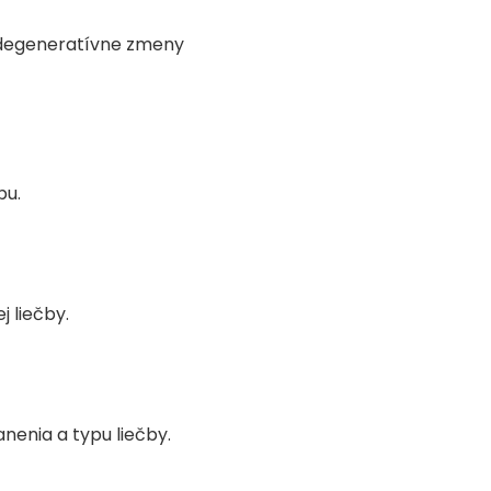
 degeneratívne zmeny
bu.
 liečby.
nenia a typu liečby.