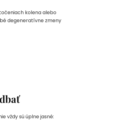
otočeniach kolena alebo
dobé degeneratívne zmeny
 dbať
e vždy sú úplne jasné: