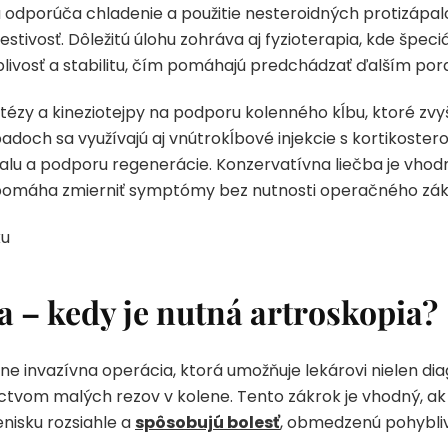
a odporúča chladenie a použitie nesteroidných protizápal
tivosť. Dôležitú úlohu zohráva aj fyzioterapia, kde špeciá
yblivosť a stabilitu, čím pomáhajú predchádzať ďalším po
zy a kineziotejpy na podporu kolenného kĺbu, ktoré zvyšu
doch sa využívajú aj vnútrokĺbové injekcie s kortikostero
lu a podporu regenerácie. Konzervatívna liečba je vhod
pomáha zmierniť symptómy bez nutnosti operačného zák
a – kedy je nutná artroskopia?
e invazívna operácia, ktorá umožňuje lekárovi nielen diag
tvom malých rezov v kolene. Tento zákrok je vhodný, ak
enisku rozsiahle a
spôsobujú bolesť
, obmedzenú pohyblivos