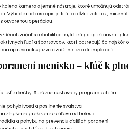
 kolena kamera a jemné nástroje, ktoré umožňujú odstrá
nia. Výhodou artroskopie je krátka dĺžka zákroku, minim
 s otvorenou operáciou.
ýždňoch začať s rehabilitáciou, ktorá podporí návrat plne
aktívnych ľudí a športovcov, ktorí potrebujú čo najskôr 
á aj minimálnu jazvu a znížené riziko komplikácií.
 poranení menisku – kľúč k p
 súčasťou liečby. Správne nastavený program zahŕňa:
e pohyblivosti a posilnenie svalstva
a zlepšenie prekrvenia a úľavu od bolesti
hodidla a pohybu na prevenciu ďalších poranení
v počiatočných fázach zotavenia