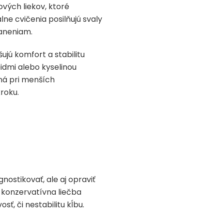
ových liekov, ktoré
lne cvičenia posilňujú svaly
raneniam.
jú komfort a stabilitu
idmi alebo kyselinou
ná pri menších
roku.
nostikovať, ale aj opraviť
 konzervatívna liečba
ť, či nestabilitu kĺbu.