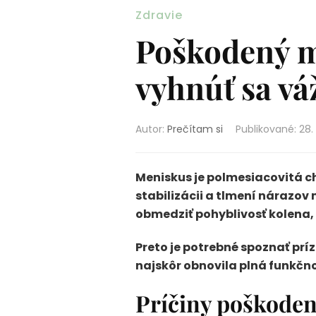
Zdravie
Poškodený me
vyhnúť sa v
Autor:
Prečítam si
Publikované
:
28.
Meniskus je polmesiacovitá ch
stabilizácii a tlmení nárazo
obmedziť pohyblivosť kolena, s
Preto je potrebné spoznať prí
najskôr obnovila plná funkčno
Príčiny poškode