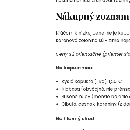
hostina nemusí zruinovať rodinn
Nákupný zoznam: 
Kľúčom k nízkej cene nie je kupo
koreňová zelenina sú v zime najla
Ceny sú orientačné (priemer sl
Na kapustnicu:
Kyslá kapusta (1 kg): 1,20 €
Klobása (obyčajná, nie prémiov
Sušené huby (menšie balenie a
Cibuľa, cesnak, koreniny (z d
Na hlavný chod: