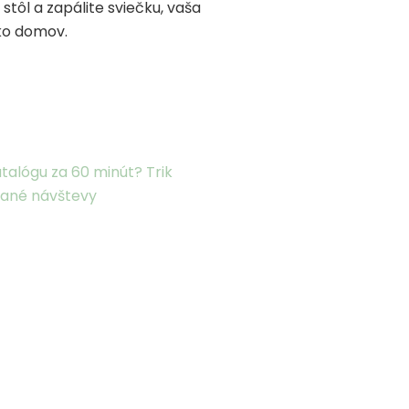
stôl a zapálite sviečku, vaša
ako domov.
talógu za 60 minút? Trik
kané návštevy