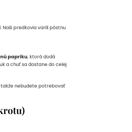
 Naši predkovia varili pôstnu
enú papriku
, ktorá dodá
tuk a chuť sa dostane do celej
e, takže nebudete potrebovať
krotu)