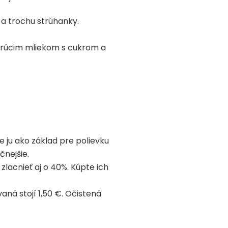
 a trochu strúhanky.
horúcim mliekom s cukrom a
e ju ako základ pre polievku
čnejšie.
zlacnieť aj o 40%. Kúpte ich
aná stojí 1,50 €. Očistená