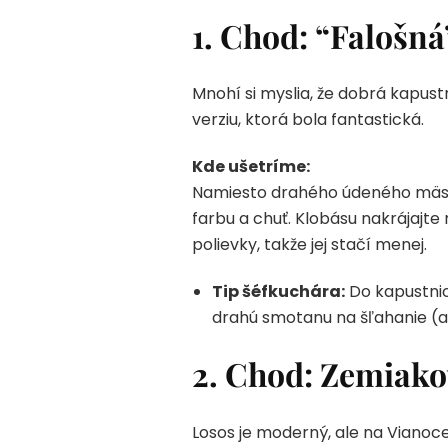
1. Chod: “Falošná
Mnohí si myslia, že dobrá kapust
verziu, ktorá bola fantastická.
Kde ušetríme:
Namiesto drahého údeného mäs
farbu a chuť. Klobásu nakrájajte 
polievky, takže jej stačí menej.
Tip šéfkuchára:
Do kapustnic
drahú smotanu na šľahanie (al
2. Chod: Zemiakov
Losos je moderný, ale na Vianoc