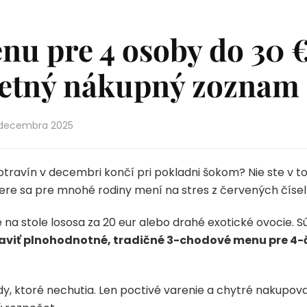
u pre 4 osoby do 30 €
letný nákupný zoznam 
 decembra 2025
otravín v decembri končí pri pokladni šokom? Nie ste v t
ere sa pre mnohé rodiny mení na stres z červených čísel
e na stole lososa za 20 eur alebo drahé exotické ovocie. 
raviť plnohodnotné, tradičné 3-chodové menu pre 4-
y, ktoré nechutia. Len poctivé varenie a chytré nakupovan