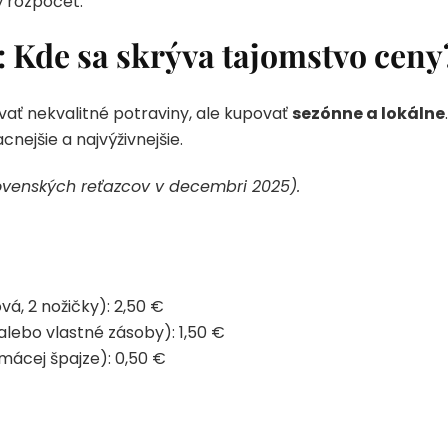
ý rozpočet.
Kde sa skrýva tajomstvo ceny
vať nekvalitné potraviny, ale kupovať
sezónne a lokálne
cnejšie a najvýživnejšie.
ovenských reťazcov v decembri 2025).
á, 2 nožičky): 2,50 €
lebo vlastné zásoby): 1,50 €
omácej špajze): 0,50 €