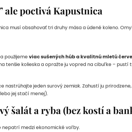
” ale poctivá Kapustnica
nica musí obsahovať tri druhy mäsa a údené koleno. Omyl.
a použijeme
viac sušených húb a kvalitnú mletú červ
na tenšie kolieska a opražte ju vopred na cibuľke – pustí 
e nastrúhajte jeden surový zemiak. Zahustí ju prirodzen
ebo jej stačí menej).
ý šalát a ryba (bez kostí a ban
e nepatrí medzi ekonomické voľby.