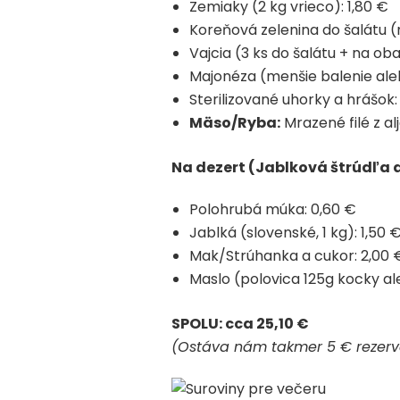
Zemiaky (2 kg vrieco): 1,80 €
Koreňová zelenina do šalátu (m
Vajcia (3 ks do šalátu + na oba
Majonéza (menšie balenie alebo
Sterilizované uhorky a hrášok:
Mäso/Ryba:
Mrazené filé z al
Na dezert (Jablková štrúdľa 
Polohrubá múka: 0,60 €
Jablká (slovenské, 1 kg): 1,50 
Mak/Strúhanka a cukor: 2,00 
Maslo (polovica 125g kocky ale
SPOLU: cca 25,10 €
(Ostáva nám takmer 5 € rezerva