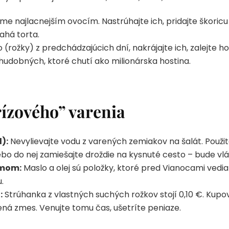
ime najlacnejším ovocím. Nastrúhajte ich, pridajte škoricu
ahá torta.
(rožky) z predchádzajúcich dní, nakrájajte ich, zalejte 
udobných, ktoré chutí ako milionárska hostina.
rízového” varenia
):
Nevylievajte vodu z varených zemiakov na šalát. Použit
bo do nej zamiešajte droždie na kysnuté cesto – bude vlá
umom:
Maslo a olej sú položky, ktoré pred Vianocami vedia 
.
:
Strúhanka z vlastných suchých rožkov stojí 0,10 €. Kupov
ená zmes. Venujte tomu čas, ušetríte peniaze.