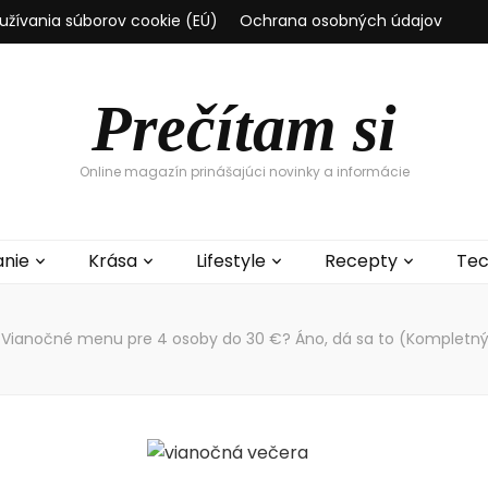
užívania súborov cookie (EÚ)
Ochrana osobných údajov
Prečítam si
Online magazín prinášajúci novinky a informácie
anie
Krása
Lifestyle
Recepty
Tec
Vianočné menu pre 4 osoby do 30 €? Áno, dá sa to (Kompletn