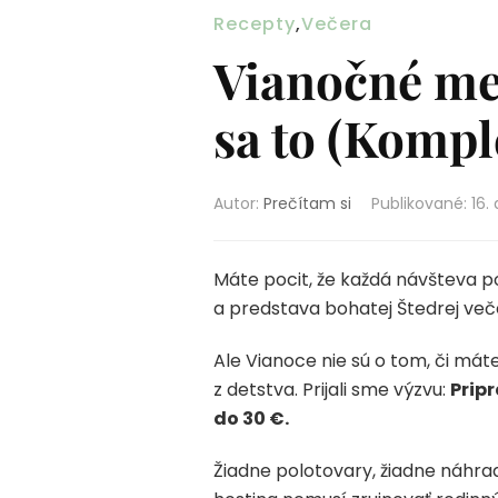
Recepty
,
Večera
Vianočné men
sa to (Komp
Autor:
Prečítam si
Publikované
:
16.
Máte pocit, že každá návšteva p
a predstava bohatej Štedrej več
Ale Vianoce nie sú o tom, či mát
z detstva. Prijali sme výzvu:
Prip
do 30 €.
Žiadne polotovary, žiadne náhrad