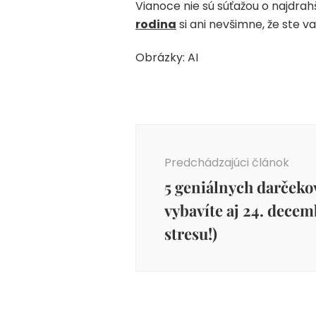
Vianoce nie sú súťažou o najdrahš
rodina
si ani nevšimne, že ste va
Obrázky: AI
Navigácia
v
Predchádzajúci článok
článku
5 geniálnych darčekov
vybavíte aj 24. decem
stresu!)