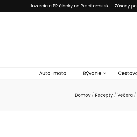
Inzercia a PR články na Precitamsi.sk
Zásady po
Auto-moto
Bývanie
Cestov
Domov
/
Recepty
/
Večera
/