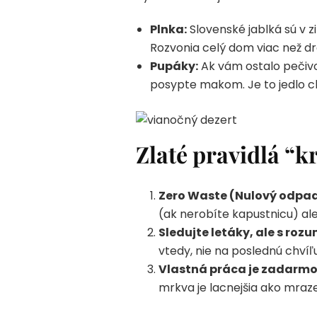
Plnka:
Slovenské jablká sú v z
Rozvonia celý dom viac než dr
Pupáky:
Ak vám ostalo pečivo 
posypte makom. Je to jedlo ch
Zlaté pravidlá “k
Zero Waste (Nulový odpad
(ak nerobíte kapustnicu) ale
Sledujte letáky, ale s roz
vtedy, nie na poslednú chvíľu
Vlastná práca je zadarmo
mrkva je lacnejšia ako mraz