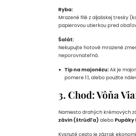
Ryba:
Mrazené filé z aljašskej tresky
papierovou utierkou pred obaľov
Šalát:
Nekupujte hotové mrazené zmesi “
neporovnateľná.
Tip na majonézu:
Ak je majon
pomere 1:1, alebo použite nálev
3. Chod: Vôňa Via
Namiesto drahých krémových záku
závin (štrúdľa)
alebo
Pupáky 
Kysnuté cesto je zázrak ekonomik