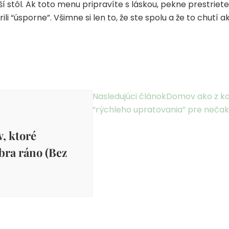
í stôl. Ak toto menu pripravíte s láskou, pekne prestriete 
rili “úsporne”. Všimne si len to, že ste spolu a že to chutí 
Nasledujúci článok
Domov ako z ka
“rýchleho upratovania” pre neča
, ktoré
bra ráno (Bez