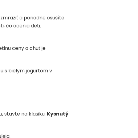
ozmraziť a poriadne osušíte
, čo ocenia deti.
tinu ceny a chuť je
u s bielym jogurtom v
 stavte na klasiku:
Kysnutý
leja.