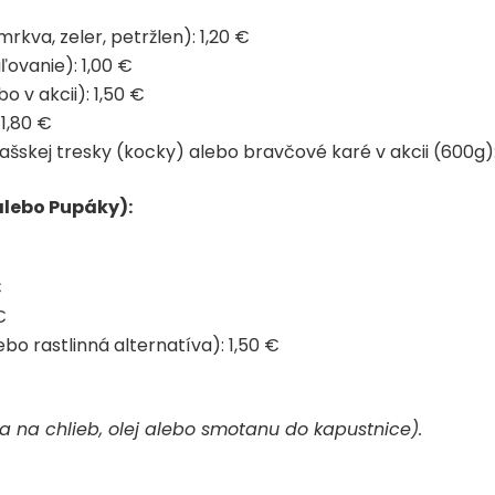
rkva, zeler, petržlen): 1,20 €
ľovanie): 1,00 €
 v akcii): 1,50 €
 1,80 €
jašskej tresky (kocky) alebo bravčové karé v akcii (600g)
alebo Pupáky):
€
€
bo rastlinná alternatíva): 1,50 €
 na chlieb, olej alebo smotanu do kapustnice).