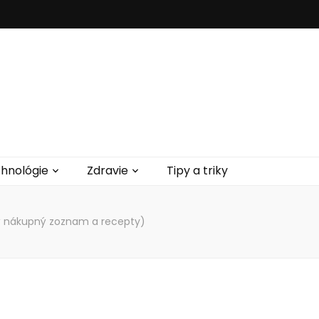
hnológie
Zdravie
Tipy a triky
ý nákupný zoznam a recepty)