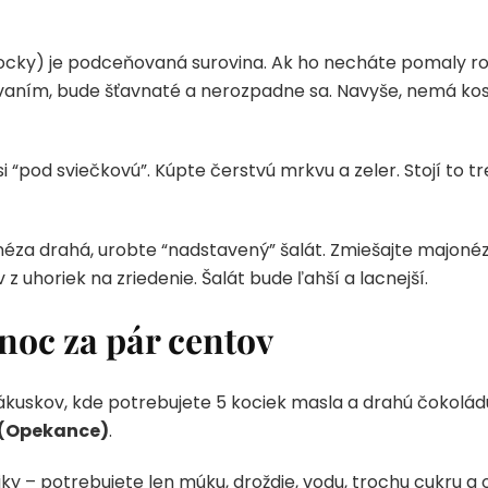
 (kocky) je podceňovaná surovina. Ak ho necháte pomaly r
aním, bude šťavnaté a nerozpadne sa. Navyše, nemá kosti
pod sviečkovú”. Kúpte čerstvú mrkvu a zeler. Stojí to tre
éza drahá, urobte “nadstavený” šalát. Zmiešajte majonéz
 z uhoriek na zriedenie. Šalát bude ľahší a lacnejší.
noc za pár centov
skov, kde potrebujete 5 kociek masla a drahú čokoládu,
(Opekance)
.
y – potrebujete len múku, droždie, vodu, trochu cukru a o