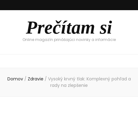
Prečítam si
Online magazín prinášajúci novinky a informácie
Domov
/
Zdravie
/
Vysoký krvný tlak: Komplexný pohľad a
rady na zlepšenie