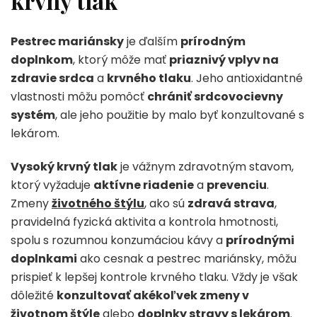
krvný tlak
Pestrec mariánsky
je ďalším
prírodným
doplnkom
, ktorý môže mať
priaznivý vplyv na
zdravie srdca
a
krvného tlaku
. Jeho antioxidantné
vlastnosti môžu pomôcť
chrániť srdcovocievny
systém
, ale jeho použitie by malo byť konzultované s
lekárom.
Vysoký krvný tlak
je vážnym zdravotným stavom,
ktorý vyžaduje
aktívne riadenie
a
prevenciu
.
Zmeny
životného štýlu
, ako sú
zdravá strava
,
pravidelná fyzická aktivita a kontrola hmotnosti,
spolu s rozumnou konzumáciou kávy a
prírodnými
doplnkami
ako cesnak a pestrec mariánsky, môžu
prispieť k lepšej kontrole krvného tlaku. Vždy je však
dôležité
konzultovať akékoľvek zmeny v
životnom štýle
alebo
doplnky stravy s lekárom
.