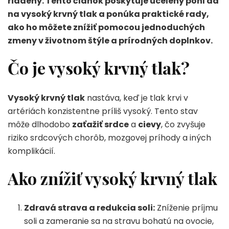
riadený. Tento článok poskytuje ucelený pohľad
na vysoký krvný tlak a ponúka praktické rady,
ako ho môžete znížiť pomocou jednoduchých
zmeny v životnom štýle a prírodných doplnkov.
Čo je vysoký krvný tlak?
Vysoký krvný tlak
nastáva, keď je tlak krvi v
artériách konzistentne príliš vysoký. Tento stav
môže dlhodobo
zaťažiť srdce
a
cievy
, čo zvyšuje
riziko srdcových chorôb, mozgovej príhody a iných
komplikácií.
Ako znížiť vysoký krvný tlak
Zdravá strava a redukcia soli:
Zníženie príjmu
soli a zameranie sa na stravu bohatú na ovocie,