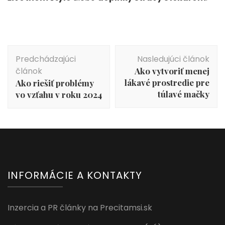
Navigácia
Predchádzajúci
Nasledujúci článok
v
článok
Ako vytvoriť menej
článku
lákavé prostredie pre
Ako riešiť problémy
túlavé mačky
vo vzťahu v roku 2024
INFORMÁCIE A KONTAKTY
Inzercia a PR články na Precitamsi.sk