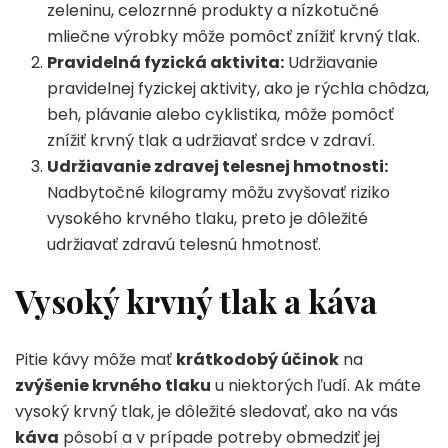
zeleninu, celozrnné produkty a nízkotučné
mliečne výrobky môže pomôcť znížiť krvný tlak.
Pravidelná fyzická aktivita:
Udržiavanie
pravidelnej fyzickej aktivity, ako je rýchla chôdza,
beh, plávanie alebo cyklistika, môže pomôcť
znížiť krvný tlak a udržiavať srdce v zdraví.
Udržiavanie zdravej telesnej hmotnosti:
Nadbytočné kilogramy môžu zvyšovať riziko
vysokého krvného tlaku, preto je dôležité
udržiavať zdravú telesnú hmotnosť.
Vysoký krvný tlak a káva
Pitie kávy môže mať
krátkodobý účinok
na
zvýšenie krvného tlaku
u niektorých ľudí. Ak máte
vysoký krvný tlak, je dôležité sledovať, ako na vás
káva
pôsobí a v prípade potreby obmedziť jej