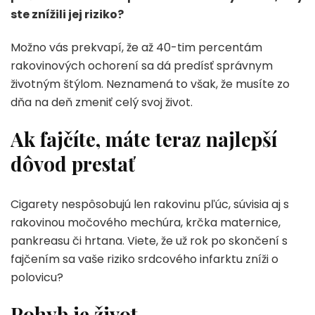
ste znížili jej riziko?
Možno vás prekvapí, že až 40-tim percentám
rakovinových ochorení sa dá predísť správnym
životným štýlom. Neznamená to však, že musíte zo
dňa na deň zmeniť celý svoj život.
Ak fajčíte, máte teraz najlepší
dôvod prestať
Cigarety nespôsobujú len rakovinu pľúc, súvisia aj s
rakovinou močového mechúra, krčka maternice,
pankreasu či hrtana. Viete, že už rok po skončení s
fajčením sa vaše riziko srdcového infarktu zníži o
polovicu?
Pohyb je život