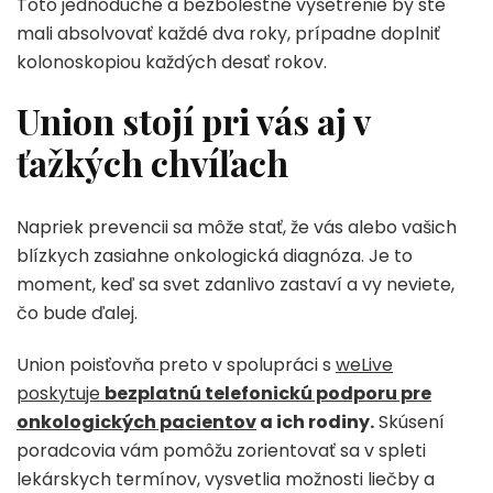
Toto jednoduché a bezbolestné vyšetrenie by ste
mali absolvovať každé dva roky, prípadne doplniť
kolonoskopiou každých desať rokov.
Union stojí pri vás aj v
ťažkých chvíľach
Napriek prevencii sa môže stať, že vás alebo vašich
blízkych zasiahne onkologická diagnóza. Je to
moment, keď sa svet zdanlivo zastaví a vy neviete,
čo bude ďalej.
Union poisťovňa preto v spolupráci s
weLive
poskytuje
bezplatnú telefonickú podporu pre
onkologických pacientov
a ich rodiny.
Skúsení
poradcovia vám pomôžu zorientovať sa v spleti
lekárskych termínov, vysvetlia možnosti liečby a