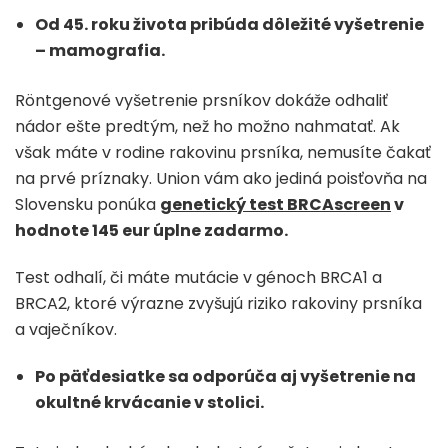
Od 45. roku života pribúda dôležité vyšetrenie
– mamografia.
Röntgenové vyšetrenie prsníkov dokáže odhaliť
nádor ešte predtým, než ho možno nahmatať. Ak
však máte v rodine rakovinu prsníka, nemusíte čakať
na prvé príznaky. Union vám ako jediná poisťovňa na
Slovensku ponúka
genetický test BRCAscreen
v
hodnote 145 eur úplne zadarmo.
Test odhalí, či máte mutácie v génoch BRCA1 a
BRCA2, ktoré výrazne zvyšujú riziko rakoviny prsníka
a vaječníkov.
Po päťdesiatke sa odporúča aj vyšetrenie na
okultné krvácanie v stolici.