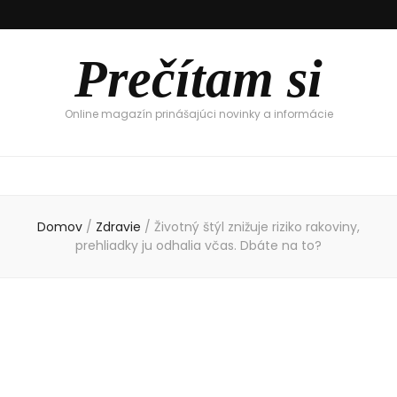
Prečítam si
Online magazín prinášajúci novinky a informácie
Domov
/
Zdravie
/
Životný štýl znižuje riziko rakoviny,
prehliadky ju odhalia včas. Dbáte na to?