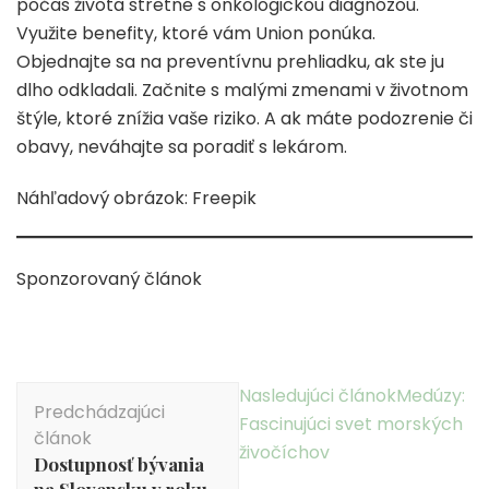
počas života stretne s onkologickou diagnózou.
Využite benefity, ktoré vám Union ponúka.
Objednajte sa na preventívnu prehliadku, ak ste ju
dlho odkladali. Začnite s malými zmenami v životnom
štýle, ktoré znížia vaše riziko. A ak máte podozrenie či
obavy, neváhajte sa poradiť s lekárom.
Náhľadový obrázok: Freepik
Sponzorovaný článok
Navigácia
Nasledujúci článok
Medúzy:
Predchádzajúci
v
Fascinujúci svet morských
článok
článku
živočíchov
Dostupnosť bývania