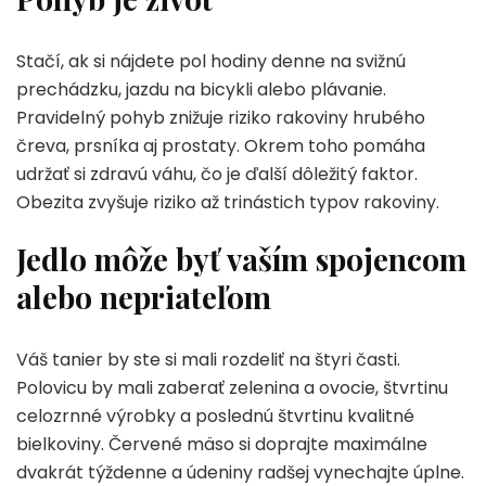
Stačí, ak si nájdete pol hodiny denne na svižnú
prechádzku, jazdu na bicykli alebo plávanie.
Pravidelný pohyb znižuje riziko rakoviny hrubého
čreva, prsníka aj prostaty. Okrem toho pomáha
udržať si zdravú váhu, čo je ďalší dôležitý faktor.
Obezita zvyšuje riziko až trinástich typov rakoviny.
Jedlo môže byť vaším spojencom
alebo nepriateľom
Váš tanier by ste si mali rozdeliť na štyri časti.
Polovicu by mali zaberať zelenina a ovocie, štvrtinu
celozrnné výrobky a poslednú štvrtinu kvalitné
bielkoviny. Červené mäso si doprajte maximálne
dvakrát týždenne a údeniny radšej vynechajte úplne.