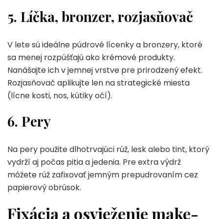
5. Líčka, bronzer, rozjasňovač
V lete sú ideálne púdrové lícenky a bronzery, ktoré
sa menej rozpúšťajú ako krémové produkty.
Nanášajte ich v jemnej vrstve pre prirodzený efekt.
Rozjasňovač aplikujte len na strategické miesta
(lícne kosti, nos, kútiky očí).
6. Pery
Na pery použite dlhotrvajúci rúž, lesk alebo tint, ktorý
vydrží aj počas pitia a jedenia. Pre extra výdrž
môžete rúž zafixovať jemným prepudrovaním cez
papierový obrúsok.
Fixácia a osvieženie make-