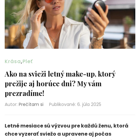
Krása
,
Pleť
Ako na svieži letný make-up, ktorý
prežije aj horúce dni? My vám
prezradíme!
Autor:
Prečítam si
Publikované
:
6. júla 2025
Letné mesiace sú výzvou pre každú ženu, ktorá
chce vyzerať sviežo a upravene aj počas