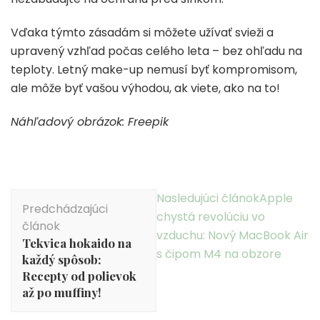
Vďaka týmto zásadám si môžete užívať svieži a
upravený vzhľad počas celého leta – bez ohľadu na
teploty. Letný make-up nemusí byť kompromisom,
ale môže byť vašou výhodou, ak viete, ako na to!
Náhľadový obrázok: Freepik
Navigácia
Nasledujúci článok
Apple
Predchádzajúci
v
chystá revolúciu vo
článok
článku
vzduchu: Nový MacBook Air
Tekvica hokaido na
s čipom M4 na obzore
každý spôsob:
Recepty od polievok
až po muffiny!