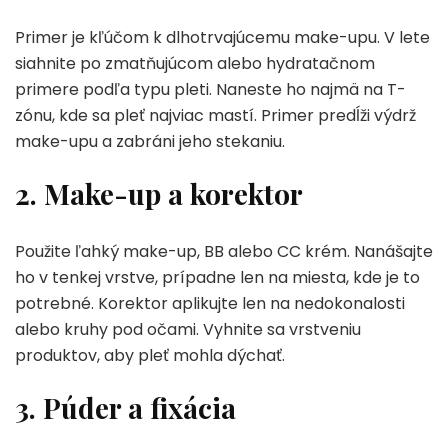
Primer je kľúčom k dlhotrvajúcemu make-upu. V lete
siahnite po zmatňujúcom alebo hydratačnom
primere podľa typu pleti. Naneste ho najmä na T-
zónu, kde sa pleť najviac mastí. Primer predĺži výdrž
make-upu a zabráni jeho stekaniu.
2. Make-up a korektor
Použite ľahký make-up, BB alebo CC krém. Nanášajte
ho v tenkej vrstve, prípadne len na miesta, kde je to
potrebné. Korektor aplikujte len na nedokonalosti
alebo kruhy pod očami. Vyhnite sa vrstveniu
produktov, aby pleť mohla dýchať.
3. Púder a fixácia