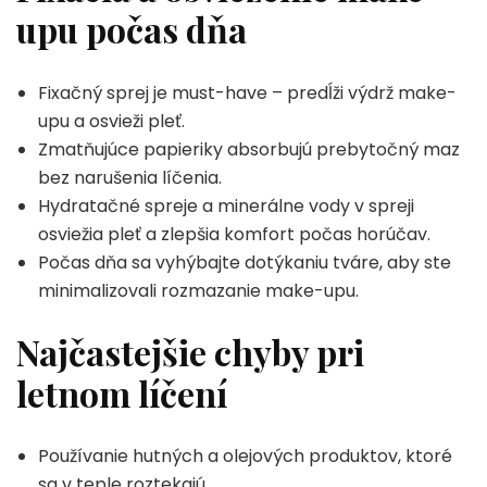
upu počas dňa
Fixačný sprej je must-have – predĺži výdrž make-
upu a osvieži pleť.
Zmatňujúce papieriky absorbujú prebytočný maz
bez narušenia líčenia.
Hydratačné spreje a minerálne vody v spreji
osviežia pleť a zlepšia komfort počas horúčav.
Počas dňa sa vyhýbajte dotýkaniu tváre, aby ste
minimalizovali rozmazanie make-upu.
Najčastejšie chyby pri
letnom líčení
Používanie hutných a olejových produktov, ktoré
sa v teple roztekajú.