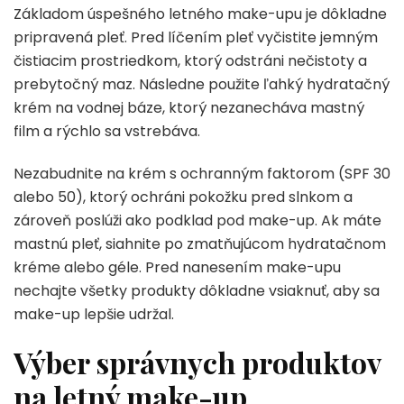
Základom úspešného letného make-upu je dôkladne
pripravená pleť. Pred líčením pleť vyčistite jemným
čistiacim prostriedkom, ktorý odstráni nečistoty a
prebytočný maz. Následne použite ľahký hydratačný
krém na vodnej báze, ktorý nezanecháva mastný
film a rýchlo sa vstrebáva.
Nezabudnite na krém s ochranným faktorom (SPF 30
alebo 50), ktorý ochráni pokožku pred slnkom a
zároveň poslúži ako podklad pod make-up. Ak máte
mastnú pleť, siahnite po zmatňujúcom hydratačnom
kréme alebo géle. Pred nanesením make-upu
nechajte všetky produkty dôkladne vsiaknuť, aby sa
make-up lepšie udržal.
Výber správnych produktov
na letný make-up