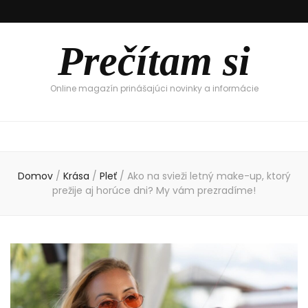
Prečítam si
Online magazín prinášajúci novinky a informácie
Domov
/
Krása
/
Pleť
/
Ako na svieži letný make-up, ktorý
prežije aj horúce dni? My vám prezradíme!