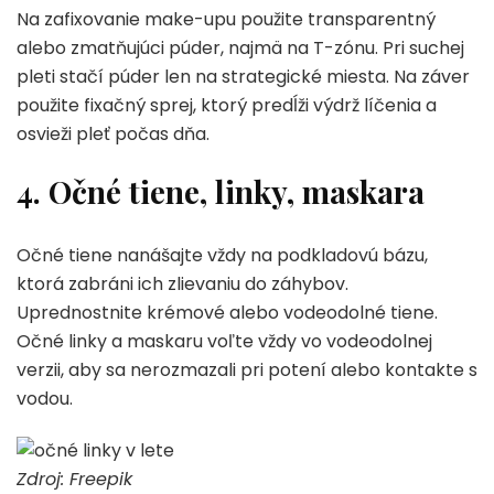
Na zafixovanie make-upu použite transparentný
alebo zmatňujúci púder, najmä na T-zónu. Pri suchej
pleti stačí púder len na strategické miesta. Na záver
použite fixačný sprej, ktorý predĺži výdrž líčenia a
osvieži pleť počas dňa.
4. Očné tiene, linky, maskara
Očné tiene nanášajte vždy na podkladovú bázu,
ktorá zabráni ich zlievaniu do záhybov.
Uprednostnite krémové alebo vodeodolné tiene.
Očné linky a maskaru voľte vždy vo vodeodolnej
verzii, aby sa nerozmazali pri potení alebo kontakte s
vodou.
Zdroj: Freepik