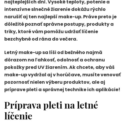
najteplejších dní. Vysoké teploty, potenie a
intenzívne slnečné žiarenie dokážu rýchlo
narušiť aj ten najlepší make-up. Práve preto je
dôležité poznať správne postupy, produkty a
triky, ktoré vám pomôžu udržať líčenie
bezchybné od rána do večera.
Letný make-up sa líši od bežného najmä
dôrazom na ľahkosť, odolnosť a ochranu
pokožky pred UV žiarením. Ak chcete, aby váš
make-up vydržal aj v horúčave, musíte venovať
pozornosť nielen výberu produktov, ale aj
príprave pleti a správnej technike ich aplikácie!
Príprava pleti na letné
líčenie