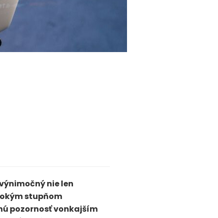
 výnimočný nie len
ysokým stupňom
čnú pozornosť vonkajším