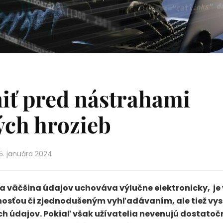
iť pred nástrahami
ých hrozieb
5. januára 2024
sa väčšina údajov uchováva výlučne elektronicky, je
dnosťou či zjednodušeným vyhľadávaním, ale tiež v
ých údajov. Pokiaľ však užívatelia nevenujú dostato