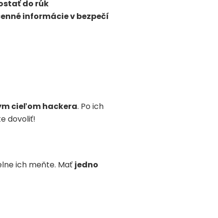
ostať do rúk
cenné informácie v bezpečí
ým cieľom hackera
. Po ich
 dovoliť!
delne ich meňte. Mať
jedno