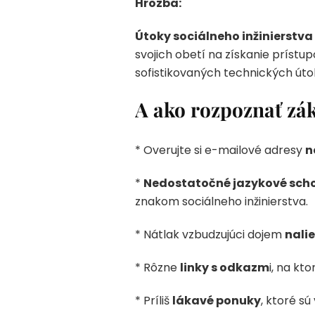
Hrozba:
Útoky sociálneho inžinierstva
svojich obetí na získanie prístu
sofistikovaných technických úto
A ako rozpoznať zá
* Overujte si e-mailové adresy
n
*
Nedostatočné jazykové sch
znakom sociálneho inžinierstva.
* Nátlak vzbudzujúci dojem
nali
* Rôzne
linky s odkazm
i, na kto
* Príliš
lákavé ponuky
, ktoré sú