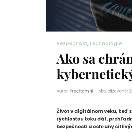
Bezpečnosť
,
Technológie
Ako sa chrán
kybernetick
Autor:
Prečítam si
Aktualizované
:
2
Život v digitálnom veku, keď 
rýchlosťou toku dát, prehľa
bezpečnosti a ochrany citliv