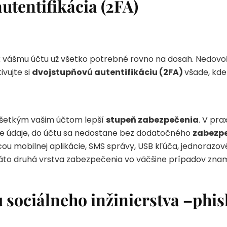
utentifikácia (2FA)
 vášmu účtu už všetko potrebné rovno na dosah. Nedovoľ
vujte si
dvojstupňovú autentifikáciu (2FA)
všade, kde
všetkým vašim účtom lepší
stupeň zabezpečenia
. V pra
cie údaje, do účtu sa nedostane bez dodatočného
zabezp
ou mobilnej aplikácie, SMS správy, USB kľúča, jednorazov
áto druhá vrstva zabezpečenia vo väčšine prípadov zn
 sociálneho inžinierstva –phi