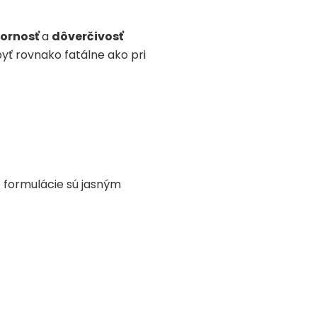
ornosť
a
dôverčivosť
yť rovnako fatálne ako pri
 formulácie sú jasným