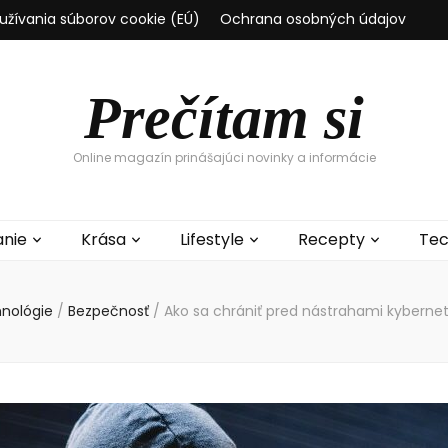
užívania súborov cookie (EÚ)
Ochrana osobných údajov
Prečítam si
Online magazín prinášajúci novinky a informácie
anie
Krása
Lifestyle
Recepty
Tec
nológie
/
Bezpečnosť
/
Ako sa chrániť pred nástrahami kybernet