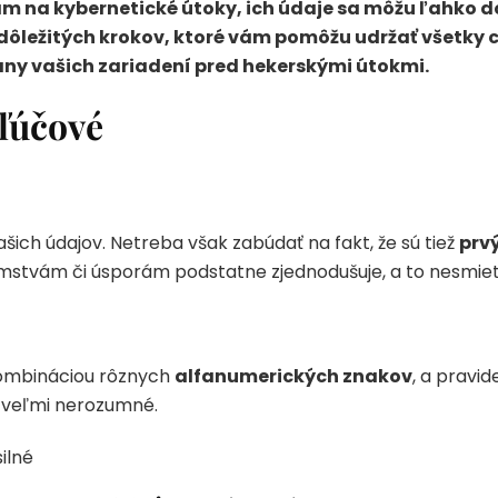
 na kybernetické útoky, ich údaje sa môžu ľahko d
 dôležitých krokov, ktoré vám pomôžu udržať všetky 
any vašich zariadení pred hekerskými útokmi.
kľúčové
šich údajov. Netreba však zabúdať na fakt, že sú tiež
prv
mstvám či úsporám podstatne zjednodušuje, a to nesmiete
kombináciou rôznych
alfanumerických znakov
, a pravi
ž veľmi nerozumné.