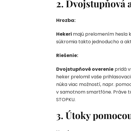
2. Dvojstupňová a
Hrozba:
Hekeri
majú prelomením hesla k
súkromia takto jednoducho a akti
Riešenie:
Dvojstupňové overenie
pridá 
heker prelomil vaše prihlasova
núka viac možností, napr. pomoc
v samotnom smartfóne. Práve t
STOPKU.
3. Útoky pomocou