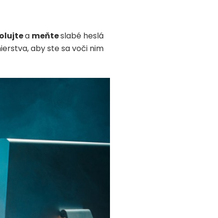
olujte
a
meňte
slabé heslá
erstva, aby ste sa voči nim