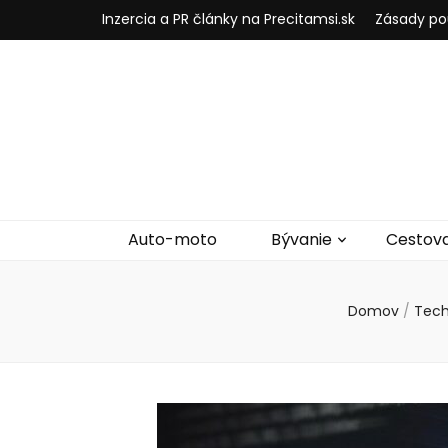
Inzercia a PR články na Precitamsi.sk
Zásady po
Auto-moto
Bývanie
Cestov
Domov
/
Tech