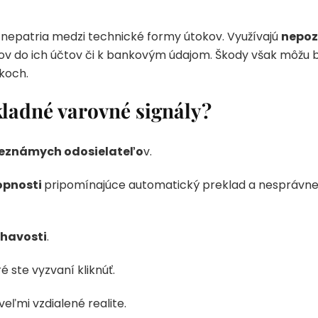
nepatria medzi technické formy útokov. Využívajú
nepoz
pov do ich účtov či k bankovým údajom. Škody však môžu b
koch.
kladné varovné signály?
eznámych odosielateľo
v.
opnosti
pripomínajúce automatický preklad a nesprávne
ehavosti
.
ré ste vyzvaní kliknúť.
 veľmi vzdialené realite.