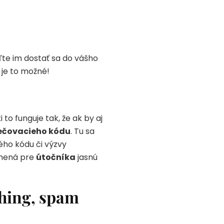
te im dostať sa do vášho
 je to možné!
xi to funguje tak, že ak by aj
ečovacieho kódu
. Tu sa
ého kódu či výzvy
amená pre
útočníka
jasnú
shing, spam