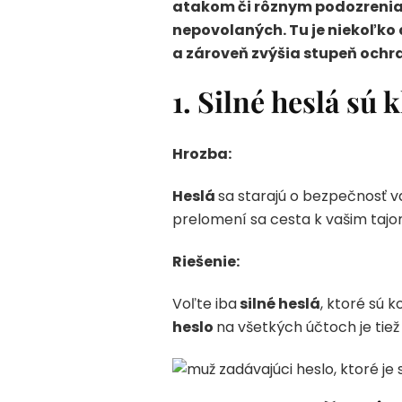
atakom či rôznym podozreniam
nepovolaných. Tu je niekoľko
a zároveň zvýšia stupeň ochr
1. Silné heslá sú 
Hrozba:
Heslá
sa starajú o bezpečnosť va
prelomení sa cesta k vašim tajo
Riešenie:
Voľte iba
silné heslá
, ktoré sú 
heslo
na všetkých účtoch je tie