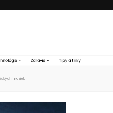
hnológie
Zdravie
Tipy a triky
ických hrozieb